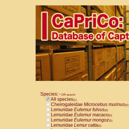
Species:
* OR search
All species
(1)
Cheirogaleidae
Microcebus murinus
(0)
Lemuridae
Eulemur fulvus
(0)
Lemuridae
Eulemur macaco
(0)
Lemuridae
Eulemur mongoz
(0)
Lemuridae
Lemur catta
(0)