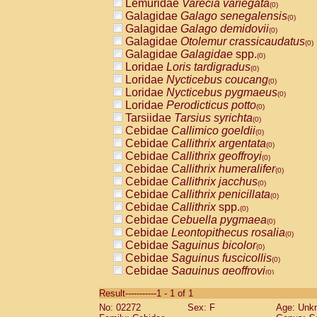
Lemuridae
Varecia variegata
(0)
Galagidae
Galago senegalensis
(0)
Galagidae
Galago demidovii
(0)
Galagidae
Otolemur crassicaudatus
(0)
Galagidae
Galagidae
spp.
(0)
Loridae
Loris tardigradus
(0)
Loridae
Nycticebus coucang
(0)
Loridae
Nycticebus pygmaeus
(0)
Loridae
Perodicticus potto
(0)
Tarsiidae
Tarsius syrichta
(0)
Cebidae
Callimico goeldii
(0)
Cebidae
Callithrix argentata
(0)
Cebidae
Callithrix geoffroyi
(0)
Cebidae
Callithrix humeralifer
(0)
Cebidae
Callithrix jacchus
(0)
Cebidae
Callithrix penicillata
(0)
Cebidae
Callithrix
spp.
(0)
Cebidae
Cebuella pygmaea
(0)
Cebidae
Leontopithecus rosalia
(0)
Cebidae
Saguinus bicolor
(0)
Cebidae
Saguinus fuscicollis
(0)
Cebidae
Saguinus geoffroyi
(0)
Cebidae
Saguinus imperator
(0)
Result-----------1 - 1 of 1
Cebidae
Saguinus labiatus
(0)
No: 02272
Sex: F
Age: Unk
Cebidae
Saguinus leucopus
(0)