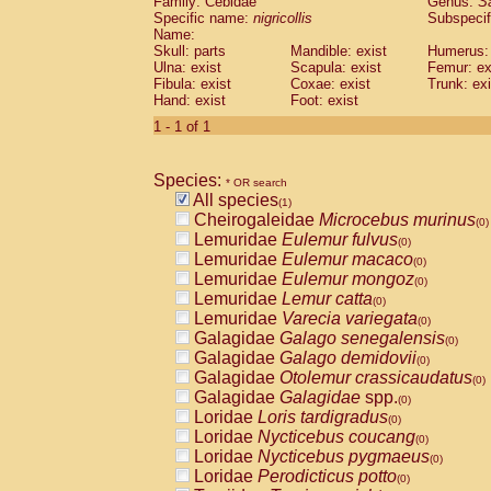
Family: Cebidae
Genus:
S
Cebidae
Saguinus midas
(0)
Specific name:
nigricollis
Subspecif
Cebidae
Saguinus mystax
(0)
Name:
Cebidae
Saguinus nigricollis
Skull: parts
Mandible: exist
(1)
Humerus: 
Cebidae
Saguinus oedipus
Ulna: exist
Scapula: exist
Femur: ex
(0)
Fibula: exist
Coxae: exist
Trunk: exi
Cebidae
Saguinus weddelli
(0)
Hand: exist
Foot: exist
Cebidae
Saguinus
spp.
(0)
Cebidae
Aotus trivirgatus
1 - 1 of 1
(0)
Cebidae
Cebus albifrons
(0)
Cebidae
Cebus apella
(0)
Species:
Cebidae
Cebus capucinus
* OR search
(0)
All species
Cebidae
Cebus nigrivittatus
(1)
(0)
Cheirogaleidae
Microcebus murinus
Cebidae
Cebus
spp.
(0)
(0)
Lemuridae
Eulemur fulvus
Cebidae
Saimiri boliviensis
(0)
(0)
Lemuridae
Eulemur macaco
Cebidae
Saimiri sciureus
(0)
(0)
Lemuridae
Eulemur mongoz
Atelidae
Alouatta caraya
(0)
(0)
Lemuridae
Lemur catta
Atelidae
Alouatta fusca
(0)
(0)
Lemuridae
Varecia variegata
Atelidae
Alouatta seniculus
(0)
(0)
Galagidae
Galago senegalensis
Atelidae
Alouatta
spp.
(0)
(0)
Galagidae
Galago demidovii
Atelidae
Ateles belzebuth
(0)
(0)
Galagidae
Otolemur crassicaudatus
Atelidae
Ateles geoffroyi
(0)
(0)
Galagidae
Galagidae
spp.
Atelidae
Ateles paniscus
(0)
(0)
Loridae
Loris tardigradus
Atelidae
Ateles
spp.
(0)
(0)
Loridae
Nycticebus coucang
Atelidae
Lagothrix lagothricha
(0)
(0)
Loridae
Nycticebus pygmaeus
Atelidae
Lagothrix lagothricha cana
(0)
(0)
Loridae
Perodicticus potto
Pitheciidae
Cacajao calvus rubicundu
(0)