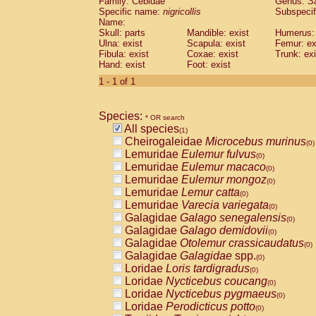
Family: Cebidae
Genus:
S
Cebidae
Saguinus midas
(0)
Specific name:
nigricollis
Subspecif
Cebidae
Saguinus mystax
(0)
Name:
Cebidae
Saguinus nigricollis
Skull: parts
Mandible: exist
(1)
Humerus: 
Cebidae
Saguinus oedipus
Ulna: exist
Scapula: exist
Femur: ex
(0)
Fibula: exist
Coxae: exist
Trunk: exi
Cebidae
Saguinus weddelli
(0)
Hand: exist
Foot: exist
Cebidae
Saguinus
spp.
(0)
Cebidae
Aotus trivirgatus
1 - 1 of 1
(0)
Cebidae
Cebus albifrons
(0)
Cebidae
Cebus apella
(0)
Species:
Cebidae
Cebus capucinus
* OR search
(0)
All species
Cebidae
Cebus nigrivittatus
(1)
(0)
Cheirogaleidae
Microcebus murinus
Cebidae
Cebus
spp.
(0)
(0)
Lemuridae
Eulemur fulvus
Cebidae
Saimiri boliviensis
(0)
(0)
Lemuridae
Eulemur macaco
Cebidae
Saimiri sciureus
(0)
(0)
Lemuridae
Eulemur mongoz
Atelidae
Alouatta caraya
(0)
(0)
Lemuridae
Lemur catta
Atelidae
Alouatta fusca
(0)
(0)
Lemuridae
Varecia variegata
Atelidae
Alouatta seniculus
(0)
(0)
Galagidae
Galago senegalensis
Atelidae
Alouatta
spp.
(0)
(0)
Galagidae
Galago demidovii
Atelidae
Ateles belzebuth
(0)
(0)
Galagidae
Otolemur crassicaudatus
Atelidae
Ateles geoffroyi
(0)
(0)
Galagidae
Galagidae
spp.
Atelidae
Ateles paniscus
(0)
(0)
Loridae
Loris tardigradus
Atelidae
Ateles
spp.
(0)
(0)
Loridae
Nycticebus coucang
Atelidae
Lagothrix lagothricha
(0)
(0)
Loridae
Nycticebus pygmaeus
Atelidae
Lagothrix lagothricha cana
(0)
(0)
Loridae
Perodicticus potto
Pitheciidae
Cacajao calvus rubicundu
(0)