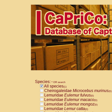
Species:
* OR search
All species
(1)
Cheirogaleidae
Microcebus murinus
(0)
Lemuridae
Eulemur fulvus
(0)
Lemuridae
Eulemur macaco
(0)
Lemuridae
Eulemur mongoz
(0)
Lemuridae
Lemur catta
(0)