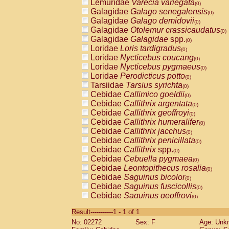
Lemuridae
Varecia variegata
(0)
Galagidae
Galago senegalensis
(0)
Galagidae
Galago demidovii
(0)
Galagidae
Otolemur crassicaudatus
(0)
Galagidae
Galagidae
spp.
(0)
Loridae
Loris tardigradus
(0)
Loridae
Nycticebus coucang
(0)
Loridae
Nycticebus pygmaeus
(0)
Loridae
Perodicticus potto
(0)
Tarsiidae
Tarsius syrichta
(0)
Cebidae
Callimico goeldii
(0)
Cebidae
Callithrix argentata
(0)
Cebidae
Callithrix geoffroyi
(0)
Cebidae
Callithrix humeralifer
(0)
Cebidae
Callithrix jacchus
(0)
Cebidae
Callithrix penicillata
(0)
Cebidae
Callithrix
spp.
(0)
Cebidae
Cebuella pygmaea
(0)
Cebidae
Leontopithecus rosalia
(0)
Cebidae
Saguinus bicolor
(0)
Cebidae
Saguinus fuscicollis
(0)
Cebidae
Saguinus geoffroyi
(0)
Cebidae
Saguinus imperator
(0)
Result-----------1 - 1 of 1
Cebidae
Saguinus labiatus
(0)
No: 02272
Sex: F
Age: Unk
Cebidae
Saguinus leucopus
(0)