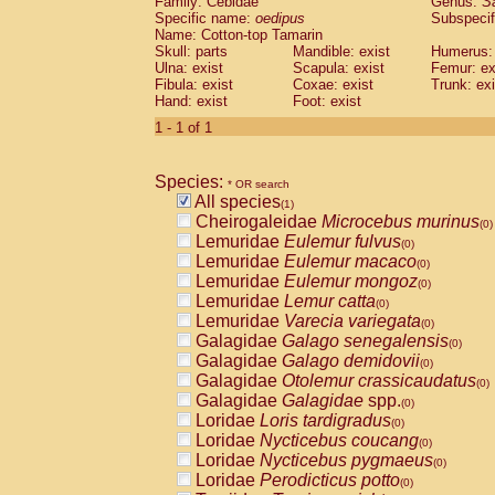
Family: Cebidae
Genus:
S
Cebidae
Saguinus midas
(0)
Specific name:
oedipus
Subspecif
Cebidae
Saguinus mystax
(0)
Name: Cotton-top Tamarin
Cebidae
Saguinus nigricollis
Skull: parts
Mandible: exist
(0)
Humerus: 
Cebidae
Saguinus oedipus
Ulna: exist
Scapula: exist
Femur: ex
(1)
Fibula: exist
Coxae: exist
Trunk: exi
Cebidae
Saguinus weddelli
(0)
Hand: exist
Foot: exist
Cebidae
Saguinus
spp.
(0)
Cebidae
Aotus trivirgatus
1 - 1 of 1
(0)
Cebidae
Cebus albifrons
(0)
Cebidae
Cebus apella
(0)
Species:
Cebidae
Cebus capucinus
* OR search
(0)
All species
Cebidae
Cebus nigrivittatus
(1)
(0)
Cheirogaleidae
Microcebus murinus
Cebidae
Cebus
spp.
(0)
(0)
Lemuridae
Eulemur fulvus
Cebidae
Saimiri boliviensis
(0)
(0)
Lemuridae
Eulemur macaco
Cebidae
Saimiri sciureus
(0)
(0)
Lemuridae
Eulemur mongoz
Atelidae
Alouatta caraya
(0)
(0)
Lemuridae
Lemur catta
Atelidae
Alouatta fusca
(0)
(0)
Lemuridae
Varecia variegata
Atelidae
Alouatta seniculus
(0)
(0)
Galagidae
Galago senegalensis
Atelidae
Alouatta
spp.
(0)
(0)
Galagidae
Galago demidovii
Atelidae
Ateles belzebuth
(0)
(0)
Galagidae
Otolemur crassicaudatus
Atelidae
Ateles geoffroyi
(0)
(0)
Galagidae
Galagidae
spp.
Atelidae
Ateles paniscus
(0)
(0)
Loridae
Loris tardigradus
Atelidae
Ateles
spp.
(0)
(0)
Loridae
Nycticebus coucang
Atelidae
Lagothrix lagothricha
(0)
(0)
Loridae
Nycticebus pygmaeus
Atelidae
Lagothrix lagothricha cana
(0)
(0)
Loridae
Perodicticus potto
Pitheciidae
Cacajao calvus rubicundu
(0)