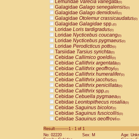
Lemuridae
Varecia variegata
(0)
Galagidae
Galago senegalensis
(0)
Galagidae
Galago demidovii
(0)
Galagidae
Otolemur crassicaudatus
(0)
Galagidae
Galagidae
spp.
(0)
Loridae
Loris tardigradus
(0)
Loridae
Nycticebus coucang
(0)
Loridae
Nycticebus pygmaeus
(0)
Loridae
Perodicticus potto
(0)
Tarsiidae
Tarsius syrichta
(0)
Cebidae
Callimico goeldii
(0)
Cebidae
Callithrix argentata
(0)
Cebidae
Callithrix geoffroyi
(0)
Cebidae
Callithrix humeralifer
(0)
Cebidae
Callithrix jacchus
(0)
Cebidae
Callithrix penicillata
(0)
Cebidae
Callithrix
spp.
(0)
Cebidae
Cebuella pygmaea
(0)
Cebidae
Leontopithecus rosalia
(0)
Cebidae
Saguinus bicolor
(0)
Cebidae
Saguinus fuscicollis
(0)
Cebidae
Saguinus geoffroyi
(0)
Cebidae
Saguinus imperator
(0)
Result-----------1 - 1 of 1
Cebidae
Saguinus labiatus
(0)
No: 02220
Sex: M
Age: Unk
Cebidae
Saguinus leucopus
(0)