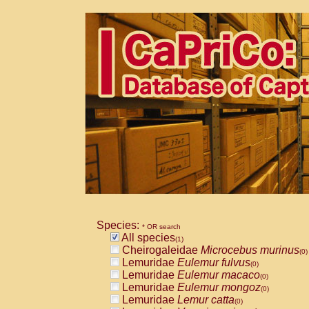
Species:
* OR search
All species
(1)
Cheirogaleidae
Microcebus murinus
(0)
Lemuridae
Eulemur fulvus
(0)
Lemuridae
Eulemur macaco
(0)
Lemuridae
Eulemur mongoz
(0)
Lemuridae
Lemur catta
(0)