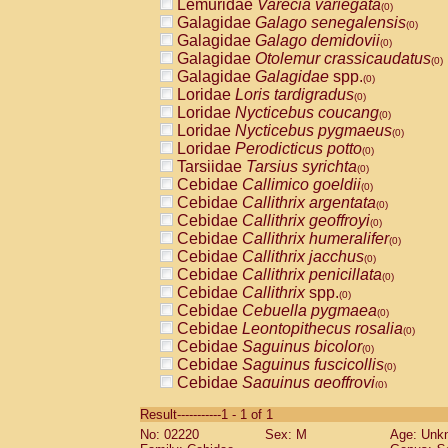
Lemuridae
Varecia variegata
(0)
Galagidae
Galago senegalensis
(0)
Galagidae
Galago demidovii
(0)
Galagidae
Otolemur crassicaudatus
(0)
Galagidae
Galagidae
spp.
(0)
Loridae
Loris tardigradus
(0)
Loridae
Nycticebus coucang
(0)
Loridae
Nycticebus pygmaeus
(0)
Loridae
Perodicticus potto
(0)
Tarsiidae
Tarsius syrichta
(0)
Cebidae
Callimico goeldii
(0)
Cebidae
Callithrix argentata
(0)
Cebidae
Callithrix geoffroyi
(0)
Cebidae
Callithrix humeralifer
(0)
Cebidae
Callithrix jacchus
(0)
Cebidae
Callithrix penicillata
(0)
Cebidae
Callithrix
spp.
(0)
Cebidae
Cebuella pygmaea
(0)
Cebidae
Leontopithecus rosalia
(0)
Cebidae
Saguinus bicolor
(0)
Cebidae
Saguinus fuscicollis
(0)
Cebidae
Saguinus geoffroyi
(0)
Cebidae
Saguinus imperator
(0)
Result-----------1 - 1 of 1
Cebidae
Saguinus labiatus
(0)
No: 02220
Sex: M
Age: Unk
Cebidae
Saguinus leucopus
(0)