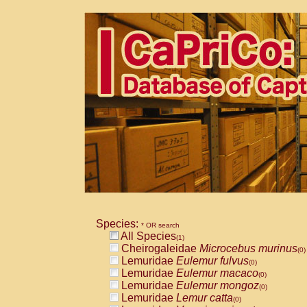
Species:
* OR search
All Species
(1)
Cheirogaleidae
Microcebus murinus
(0)
Lemuridae
Eulemur fulvus
(0)
Lemuridae
Eulemur macaco
(0)
Lemuridae
Eulemur mongoz
(0)
Lemuridae
Lemur catta
(0)