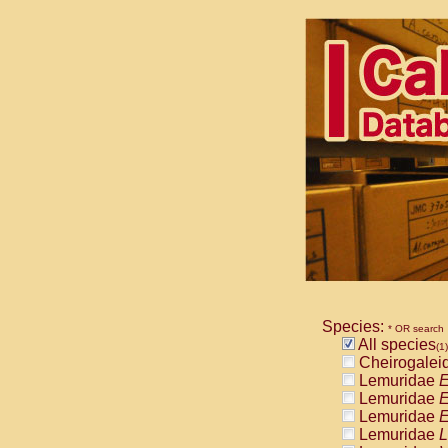
Species:
* OR search
All species
(1)
Cheirogalei
Lemuridae
E
Lemuridae
E
Lemuridae
E
Lemuridae
L