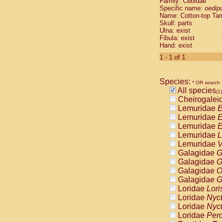
Family: Cebidae
Cebidae
Sa
Specific name:
oedip
Cebidae
Sa
Name: Cotton-top Ta
Cebidae
Sag
Skull: parts
Cebidae
Sa
Ulna: exist
Fibula: exist
Cebidae
Sag
Hand: exist
Cebidae
Sa
Cebidae
Aot
1 - 1 of 1
Cebidae
Ceb
Cebidae
Ceb
Species:
Cebidae
Ce
* OR search
All species
Cebidae
Ceb
(1)
Cheirogalei
Cebidae
Ce
Lemuridae
E
Cebidae
Sai
Lemuridae
E
Cebidae
Sai
Lemuridae
E
Atelidae
Alo
Lemuridae
L
Atelidae
Alo
Lemuridae
V
Atelidae
Alo
Galagidae
G
Atelidae
Alo
Galagidae
G
Atelidae
Ate
Galagidae
O
Atelidae
Ate
Galagidae
G
Atelidae
Ate
Loridae
Lori
Atelidae
Ate
Loridae
Nyc
Atelidae
Lag
Loridae
Nyc
Atelidae
Lag
Loridae
Pero
Pitheciidae