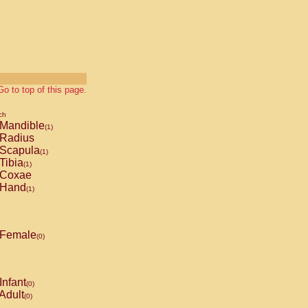
Go to top of this page.
ch
Mandible
(1)
Radius
Scapula
(1)
Tibia
(1)
Coxae
Hand
(1)
Female
(0)
Infant
(0)
Adult
(0)