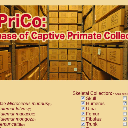
Skeletal Collection:
* AND sear
Skull
dae
Microcebus murinus
Humerus
(0)
ulemur fulvus
Ulna
(0)
ulemur macaco
Femur
(0)
ulemur mongoz
Fibula
(0)
(1)
emur catta
Trunk
(0)