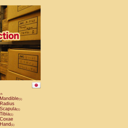
ch
Mandible
(1)
Radius
Scapula
(1)
Tibia
(1)
Coxae
Hand
(1)