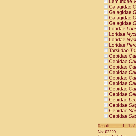
Lemuridae
V
Galagidae
G
Galagidae
G
Galagidae
O
Galagidae
G
Loridae
Lori
Loridae
Nyc
Loridae
Nyc
Loridae
Pero
Tarsiidae
Ta
Cebidae
Cal
Cebidae
Cal
Cebidae
Cal
Cebidae
Cal
Cebidae
Cal
Cebidae
Cal
Cebidae
Cal
Cebidae
Ce
Cebidae
Leo
Cebidae
Sag
Cebidae
Sag
Cebidae
Sag
Cebidae
Sag
Result-----------1 - 1 of
Cebidae
Sag
No: 02220
Cebidae
Sa