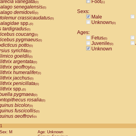
arecia variegata
Foot
(0)
(1)
alago senegalensis
(0)
Sexs:
alago demidovii
(0)
Male
tolemur crassicaudatus
(0)
Unknown
alagidae
spp.
(0)
(0)
s tardigradus
(0)
Ages:
ticebus coucang
(0)
Fetus
(0)
ticebus pygmaeus
(0)
Juvenile
(0)
dicticus potto
(0)
Unknown
rsius syrichta
(0)
limico goeldii
(0)
lithrix argentata
(0)
lithrix geoffroyi
(0)
lithrix humeralifer
(0)
lithrix jacchus
(0)
lithrix penicillata
(0)
lithrix
spp.
(0)
buella pygmaea
(0)
ntopithecus rosalia
(0)
uinus bicolor
(0)
uinus fuscicollis
(0)
uinus geoffroyi
(0)
uinus imperator
(0)
 1
uinus labiatus
(0)
Sex: M
Age: Unknown
guinus leucopus
(0)