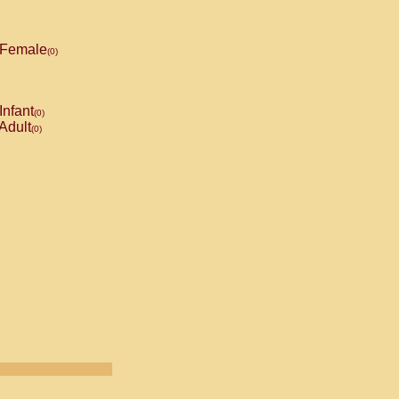
Female
(0)
Infant
(0)
Adult
(0)