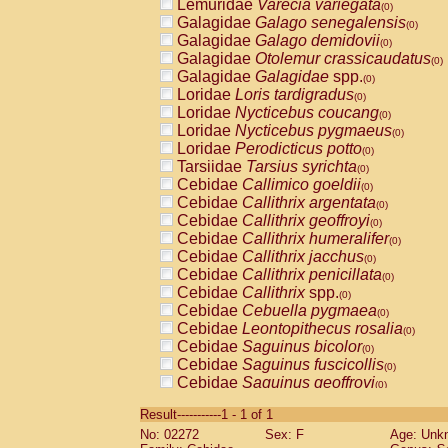
Lemuridae
Varecia variegata
(0)
Galagidae
Galago senegalensis
(0)
Galagidae
Galago demidovii
(0)
Galagidae
Otolemur crassicaudatus
(0)
Galagidae
Galagidae
spp.
(0)
Loridae
Loris tardigradus
(0)
Loridae
Nycticebus coucang
(0)
Loridae
Nycticebus pygmaeus
(0)
Loridae
Perodicticus potto
(0)
Tarsiidae
Tarsius syrichta
(0)
Cebidae
Callimico goeldii
(0)
Cebidae
Callithrix argentata
(0)
Cebidae
Callithrix geoffroyi
(0)
Cebidae
Callithrix humeralifer
(0)
Cebidae
Callithrix jacchus
(0)
Cebidae
Callithrix penicillata
(0)
Cebidae
Callithrix
spp.
(0)
Cebidae
Cebuella pygmaea
(0)
Cebidae
Leontopithecus rosalia
(0)
Cebidae
Saguinus bicolor
(0)
Cebidae
Saguinus fuscicollis
(0)
Cebidae
Saguinus geoffroyi
(0)
Cebidae
Saguinus imperator
(0)
Result-----------1 - 1 of 1
Cebidae
Saguinus labiatus
(0)
No: 02272
Sex: F
Age: Unk
Cebidae
Saguinus leucopus
(0)