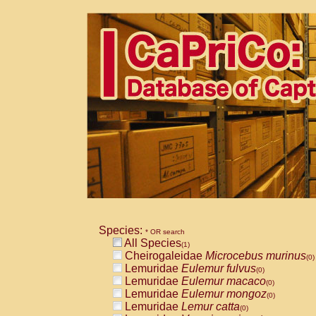
Species:
* OR search
All Species
(1)
Cheirogaleidae
Microcebus murinus
(0)
Lemuridae
Eulemur fulvus
(0)
Lemuridae
Eulemur macaco
(0)
Lemuridae
Eulemur mongoz
(0)
Lemuridae
Lemur catta
(0)