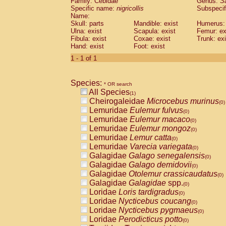
Family: Cebidae
Genus:
S
Cebidae
Saguinus midas
(0)
Specific name:
nigricollis
Subspecif
Cebidae
Saguinus mystax
(0)
Name:
Cebidae
Saguinus nigricollis
Skull: parts
Mandible: exist
(1)
Humerus: 
Cebidae
Saguinus oedipus
Ulna: exist
Scapula: exist
Femur: ex
(0)
Fibula: exist
Coxae: exist
Trunk: exi
Cebidae
Saguinus weddelli
(0)
Hand: exist
Foot: exist
Cebidae
Saguinus
spp.
(0)
Cebidae
Aotus trivirgatus
1 - 1 of 1
(0)
Cebidae
Cebus albifrons
(0)
Cebidae
Cebus apella
(0)
Species:
Cebidae
Cebus capucinus
* OR search
(0)
All Species
Cebidae
Cebus nigrivittatus
(1)
(0)
Cheirogaleidae
Microcebus murinus
Cebidae
Cebus
spp.
(0)
(0)
Lemuridae
Eulemur fulvus
Cebidae
Saimiri boliviensis
(0)
(0)
Lemuridae
Eulemur macaco
Cebidae
Saimiri sciureus
(0)
(0)
Lemuridae
Eulemur mongoz
Atelidae
Alouatta caraya
(0)
(0)
Lemuridae
Lemur catta
Atelidae
Alouatta fusca
(0)
(0)
Lemuridae
Varecia variegata
Atelidae
Alouatta seniculus
(0)
(0)
Galagidae
Galago senegalensis
Atelidae
Alouatta
spp.
(0)
(0)
Galagidae
Galago demidovii
Atelidae
Ateles belzebuth
(0)
(0)
Galagidae
Otolemur crassicaudatus
Atelidae
Ateles geoffroyi
(0)
(0)
Galagidae
Galagidae
spp.
Atelidae
Ateles paniscus
(0)
(0)
Loridae
Loris tardigradus
Atelidae
Ateles
spp.
(0)
(0)
Loridae
Nycticebus coucang
Atelidae
Lagothrix lagothricha
(0)
(0)
Loridae
Nycticebus pygmaeus
Atelidae
Lagothrix lagothricha cana
(0)
(0)
Loridae
Perodicticus potto
Pitheciidae
Cacajao calvus rubicundu
(0)