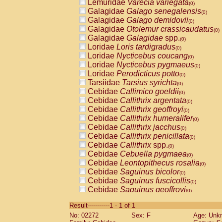
Lemuridae
Varecia variegata
(0)
Galagidae
Galago senegalensis
(0)
Galagidae
Galago demidovii
(0)
Galagidae
Otolemur crassicaudatus
(0)
Galagidae
Galagidae
spp.
(0)
Loridae
Loris tardigradus
(0)
Loridae
Nycticebus coucang
(0)
Loridae
Nycticebus pygmaeus
(0)
Loridae
Perodicticus potto
(0)
Tarsiidae
Tarsius syrichta
(0)
Cebidae
Callimico goeldii
(0)
Cebidae
Callithrix argentata
(0)
Cebidae
Callithrix geoffroyi
(0)
Cebidae
Callithrix humeralifer
(0)
Cebidae
Callithrix jacchus
(0)
Cebidae
Callithrix penicillata
(0)
Cebidae
Callithrix
spp.
(0)
Cebidae
Cebuella pygmaea
(0)
Cebidae
Leontopithecus rosalia
(0)
Cebidae
Saguinus bicolor
(0)
Cebidae
Saguinus fuscicollis
(0)
Cebidae
Saguinus geoffroyi
(0)
Cebidae
Saguinus imperator
(0)
Result-----------1 - 1 of 1
Cebidae
Saguinus labiatus
(0)
No: 02272
Sex: F
Age: Unk
Cebidae
Saguinus leucopus
(0)