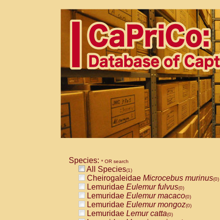
Species:
* OR search
All Species
(1)
Cheirogaleidae
Microcebus murinus
(0)
Lemuridae
Eulemur fulvus
(0)
Lemuridae
Eulemur macaco
(0)
Lemuridae
Eulemur mongoz
(0)
Lemuridae
Lemur catta
(0)