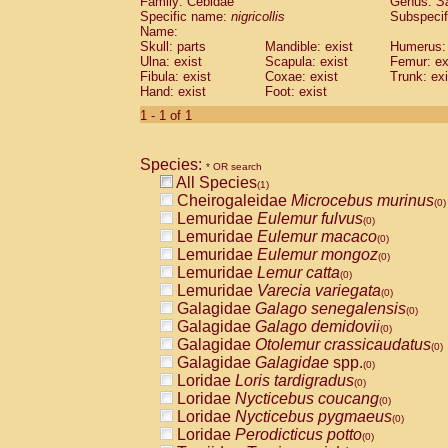
Family: Cebidae
Genus:
S
Cebidae
Saguinus midas
(0)
Specific name:
nigricollis
Subspecif
Cebidae
Saguinus mystax
(0)
Name:
Cebidae
Saguinus nigricollis
Skull: parts
Mandible: exist
(1)
Humerus: 
Cebidae
Saguinus oedipus
Ulna: exist
Scapula: exist
Femur: ex
(0)
Fibula: exist
Coxae: exist
Trunk: exi
Cebidae
Saguinus weddelli
(0)
Hand: exist
Foot: exist
Cebidae
Saguinus
spp.
(0)
Cebidae
Aotus trivirgatus
1 - 1 of 1
(0)
Cebidae
Cebus albifrons
(0)
Cebidae
Cebus apella
(0)
Species:
Cebidae
Cebus capucinus
* OR search
(0)
All Species
Cebidae
Cebus nigrivittatus
(1)
(0)
Cheirogaleidae
Microcebus murinus
Cebidae
Cebus
spp.
(0)
(0)
Lemuridae
Eulemur fulvus
Cebidae
Saimiri boliviensis
(0)
(0)
Lemuridae
Eulemur macaco
Cebidae
Saimiri sciureus
(0)
(0)
Lemuridae
Eulemur mongoz
Atelidae
Alouatta caraya
(0)
(0)
Lemuridae
Lemur catta
Atelidae
Alouatta fusca
(0)
(0)
Lemuridae
Varecia variegata
Atelidae
Alouatta seniculus
(0)
(0)
Galagidae
Galago senegalensis
Atelidae
Alouatta
spp.
(0)
(0)
Galagidae
Galago demidovii
Atelidae
Ateles belzebuth
(0)
(0)
Galagidae
Otolemur crassicaudatus
Atelidae
Ateles geoffroyi
(0)
(0)
Galagidae
Galagidae
spp.
Atelidae
Ateles paniscus
(0)
(0)
Loridae
Loris tardigradus
Atelidae
Ateles
spp.
(0)
(0)
Loridae
Nycticebus coucang
Atelidae
Lagothrix lagothricha
(0)
(0)
Loridae
Nycticebus pygmaeus
Atelidae
Lagothrix lagothricha cana
(0)
(0)
Loridae
Perodicticus potto
Pitheciidae
Cacajao calvus rubicundu
(0)