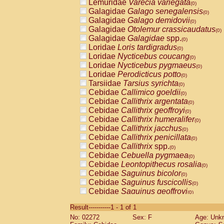
Lemuridae
Varecia variegata
(0)
Galagidae
Galago senegalensis
(0)
Galagidae
Galago demidovii
(0)
Galagidae
Otolemur crassicaudatus
(0)
Galagidae
Galagidae
spp.
(0)
Loridae
Loris tardigradus
(0)
Loridae
Nycticebus coucang
(0)
Loridae
Nycticebus pygmaeus
(0)
Loridae
Perodicticus potto
(0)
Tarsiidae
Tarsius syrichta
(0)
Cebidae
Callimico goeldii
(0)
Cebidae
Callithrix argentata
(0)
Cebidae
Callithrix geoffroyi
(0)
Cebidae
Callithrix humeralifer
(0)
Cebidae
Callithrix jacchus
(0)
Cebidae
Callithrix penicillata
(0)
Cebidae
Callithrix
spp.
(0)
Cebidae
Cebuella pygmaea
(0)
Cebidae
Leontopithecus rosalia
(0)
Cebidae
Saguinus bicolor
(0)
Cebidae
Saguinus fuscicollis
(0)
Cebidae
Saguinus geoffroyi
(0)
Cebidae
Saguinus imperator
(0)
Result-----------1 - 1 of 1
Cebidae
Saguinus labiatus
(0)
No: 02272
Sex: F
Age: Unk
Cebidae
Saguinus leucopus
(0)