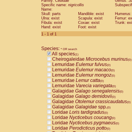
Family: Cebidae
Genus:
S
Cebidae
Saguinus midas
(0)
Specific name:
nigricollis
Subspecif
Cebidae
Saguinus mystax
(0)
Name:
Cebidae
Saguinus nigricollis
Skull: parts
Mandible: exist
(1)
Humerus: 
Cebidae
Saguinus oedipus
Ulna: exist
Scapula: exist
Femur: ex
(0)
Fibula: exist
Coxae: exist
Trunk: exi
Cebidae
Saguinus weddelli
(0)
Hand: exist
Foot: exist
Cebidae
Saguinus
spp.
(0)
Cebidae
Aotus trivirgatus
1 - 1 of 1
(0)
Cebidae
Cebus albifrons
(0)
Cebidae
Cebus apella
(0)
Species:
Cebidae
Cebus capucinus
* OR search
(0)
All species
Cebidae
Cebus nigrivittatus
(1)
(0)
Cheirogaleidae
Microcebus murinus
Cebidae
Cebus
spp.
(0)
(0)
Lemuridae
Eulemur fulvus
Cebidae
Saimiri boliviensis
(0)
(0)
Lemuridae
Eulemur macaco
Cebidae
Saimiri sciureus
(0)
(0)
Lemuridae
Eulemur mongoz
Atelidae
Alouatta caraya
(0)
(0)
Lemuridae
Lemur catta
Atelidae
Alouatta fusca
(0)
(0)
Lemuridae
Varecia variegata
Atelidae
Alouatta seniculus
(0)
(0)
Galagidae
Galago senegalensis
Atelidae
Alouatta
spp.
(0)
(0)
Galagidae
Galago demidovii
Atelidae
Ateles belzebuth
(0)
(0)
Galagidae
Otolemur crassicaudatus
Atelidae
Ateles geoffroyi
(0)
(0)
Galagidae
Galagidae
spp.
Atelidae
Ateles paniscus
(0)
(0)
Loridae
Loris tardigradus
Atelidae
Ateles
spp.
(0)
(0)
Loridae
Nycticebus coucang
Atelidae
Lagothrix lagothricha
(0)
(0)
Loridae
Nycticebus pygmaeus
Atelidae
Lagothrix lagothricha cana
(0)
(0)
Loridae
Perodicticus potto
Pitheciidae
Cacajao calvus rubicundu
(0)