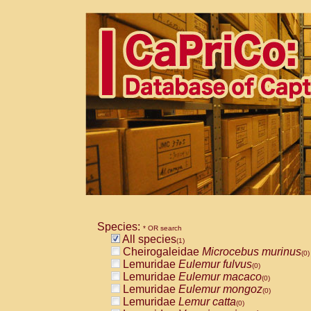
Species:
* OR search
All species
(1)
Cheirogaleidae
Microcebus murinus
(0)
Lemuridae
Eulemur fulvus
(0)
Lemuridae
Eulemur macaco
(0)
Lemuridae
Eulemur mongoz
(0)
Lemuridae
Lemur catta
(0)