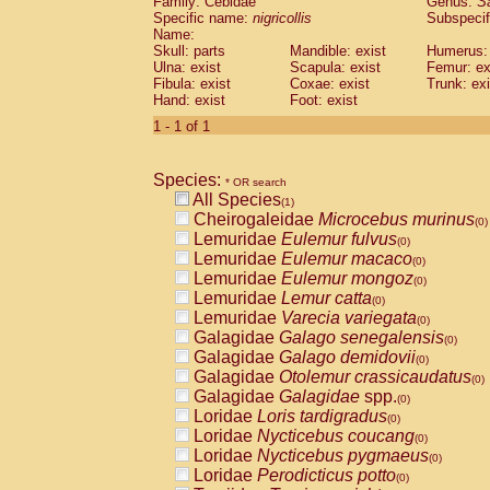
Family: Cebidae
Genus:
S
Cebidae
Saguinus midas
(0)
Specific name:
nigricollis
Subspecif
Cebidae
Saguinus mystax
(0)
Name:
Cebidae
Saguinus nigricollis
Skull: parts
Mandible: exist
(1)
Humerus: 
Cebidae
Saguinus oedipus
Ulna: exist
Scapula: exist
Femur: ex
(0)
Fibula: exist
Coxae: exist
Trunk: exi
Cebidae
Saguinus weddelli
(0)
Hand: exist
Foot: exist
Cebidae
Saguinus
spp.
(0)
Cebidae
Aotus trivirgatus
1 - 1 of 1
(0)
Cebidae
Cebus albifrons
(0)
Cebidae
Cebus apella
(0)
Species:
Cebidae
Cebus capucinus
* OR search
(0)
All Species
Cebidae
Cebus nigrivittatus
(1)
(0)
Cheirogaleidae
Microcebus murinus
Cebidae
Cebus
spp.
(0)
(0)
Lemuridae
Eulemur fulvus
Cebidae
Saimiri boliviensis
(0)
(0)
Lemuridae
Eulemur macaco
Cebidae
Saimiri sciureus
(0)
(0)
Lemuridae
Eulemur mongoz
Atelidae
Alouatta caraya
(0)
(0)
Lemuridae
Lemur catta
Atelidae
Alouatta fusca
(0)
(0)
Lemuridae
Varecia variegata
Atelidae
Alouatta seniculus
(0)
(0)
Galagidae
Galago senegalensis
Atelidae
Alouatta
spp.
(0)
(0)
Galagidae
Galago demidovii
Atelidae
Ateles belzebuth
(0)
(0)
Galagidae
Otolemur crassicaudatus
Atelidae
Ateles geoffroyi
(0)
(0)
Galagidae
Galagidae
spp.
Atelidae
Ateles paniscus
(0)
(0)
Loridae
Loris tardigradus
Atelidae
Ateles
spp.
(0)
(0)
Loridae
Nycticebus coucang
Atelidae
Lagothrix lagothricha
(0)
(0)
Loridae
Nycticebus pygmaeus
Atelidae
Lagothrix lagothricha cana
(0)
(0)
Loridae
Perodicticus potto
Pitheciidae
Cacajao calvus rubicundu
(0)