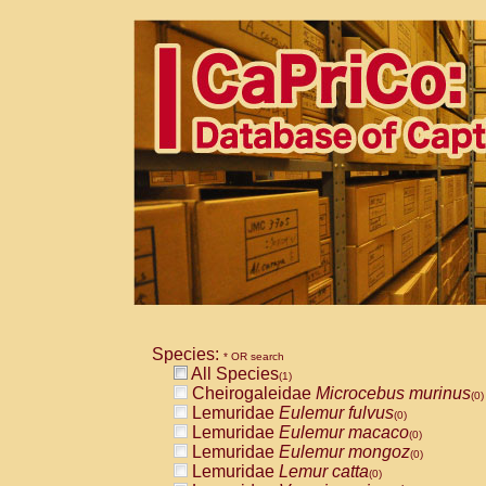
Species:
* OR search
All Species
(1)
Cheirogaleidae
Microcebus murinus
(0)
Lemuridae
Eulemur fulvus
(0)
Lemuridae
Eulemur macaco
(0)
Lemuridae
Eulemur mongoz
(0)
Lemuridae
Lemur catta
(0)