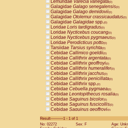
Lemuridae
Varecia variegata
(0)
Galagidae
Galago senegalensis
(0)
Galagidae
Galago demidovii
(0)
Galagidae
Otolemur crassicaudatus
(0)
Galagidae
Galagidae
spp.
(0)
Loridae
Loris tardigradus
(0)
Loridae
Nycticebus coucang
(0)
Loridae
Nycticebus pygmaeus
(0)
Loridae
Perodicticus potto
(0)
Tarsiidae
Tarsius syrichta
(0)
Cebidae
Callimico goeldii
(0)
Cebidae
Callithrix argentata
(0)
Cebidae
Callithrix geoffroyi
(0)
Cebidae
Callithrix humeralifer
(0)
Cebidae
Callithrix jacchus
(0)
Cebidae
Callithrix penicillata
(0)
Cebidae
Callithrix
spp.
(0)
Cebidae
Cebuella pygmaea
(0)
Cebidae
Leontopithecus rosalia
(0)
Cebidae
Saguinus bicolor
(0)
Cebidae
Saguinus fuscicollis
(0)
Cebidae
Saguinus geoffroyi
(0)
Cebidae
Saguinus imperator
(0)
Result-----------1 - 1 of 1
Cebidae
Saguinus labiatus
(0)
No: 02272
Sex: F
Age: Unk
Cebidae
Saguinus leucopus
(0)