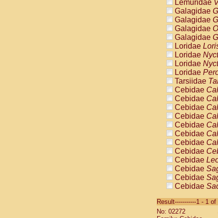
Lemuridae
V
Galagidae
G
Galagidae
G
Galagidae
O
Galagidae
G
Loridae
Lori
Loridae
Nyc
Loridae
Nyc
Loridae
Pero
Tarsiidae
Ta
Cebidae
Cal
Cebidae
Cal
Cebidae
Cal
Cebidae
Cal
Cebidae
Cal
Cebidae
Cal
Cebidae
Cal
Cebidae
Ce
Cebidae
Leo
Cebidae
Sag
Cebidae
Sag
Cebidae
Sag
Cebidae
Sag
Result-----------1 - 1 of
Cebidae
Sag
No: 02272
Cebidae
Sa