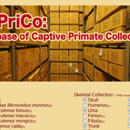
Skeletal Collection:
* AND sear
Skull
)
dae
Microcebus murinus
Humerus
(0)
(1)
ulemur fulvus
Ulna
(0)
ulemur macaco
Femur
(0)
(1)
ulemur mongoz
Fibula
(0)
(1)
emur catta
Trunk
(0)