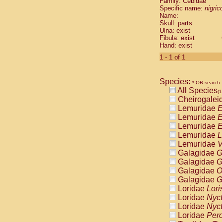
Family: Cebidae
Cebidae
Sa
Specific name:
nigrico
Cebidae
Sa
Name:
Cebidae
Sag
Skull: parts
Cebidae
Sa
Ulna: exist
Fibula: exist
Cebidae
Sag
Hand: exist
Cebidae
Sa
Cebidae
Aot
1 - 1 of 1
Cebidae
Ceb
Cebidae
Ceb
Species:
Cebidae
Ce
* OR search
All Species
Cebidae
Ceb
(1
Cheirogalei
Cebidae
Ce
Lemuridae
E
Cebidae
Sai
Lemuridae
E
Cebidae
Sai
Lemuridae
E
Atelidae
Alo
Lemuridae
L
Atelidae
Alo
Lemuridae
V
Atelidae
Alo
Galagidae
G
Atelidae
Alo
Galagidae
G
Atelidae
Ate
Galagidae
O
Atelidae
Ate
Galagidae
G
Atelidae
Ate
Loridae
Lori
Atelidae
Ate
Loridae
Nyc
Atelidae
Lag
Loridae
Nyc
Atelidae
Lag
Loridae
Pero
Pitheciidae