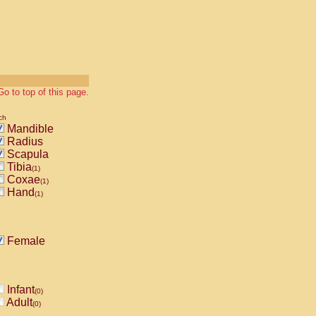
Go to top of this page.
ch
Mandible
Radius
Scapula
Tibia
(1)
Coxae
(1)
Hand
(1)
Female
Infant
(0)
Adult
(0)