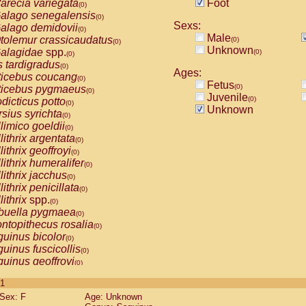
arecia variegata
Foot
(0)
alago senegalensis
(0)
Sexs:
alago demidovii
(0)
Male
tolemur crassicaudatus
(0)
(0)
Unknown
alagidae
spp.
(0)
(0)
s tardigradus
(0)
Ages:
ticebus coucang
(0)
Fetus
(0)
ticebus pygmaeus
(0)
Juvenile
(0)
dicticus potto
(0)
Unknown
rsius syrichta
(0)
limico goeldii
(0)
lithrix argentata
(0)
lithrix geoffroyi
(0)
lithrix humeralifer
(0)
lithrix jacchus
(0)
lithrix penicillata
(0)
lithrix
spp.
(0)
buella pygmaea
(0)
ntopithecus rosalia
(0)
uinus bicolor
(0)
uinus fuscicollis
(0)
uinus geoffroyi
(0)
uinus imperator
(0)
 1
uinus labiatus
(0)
Sex: F
Age: Unknown
guinus leucopus
(0)