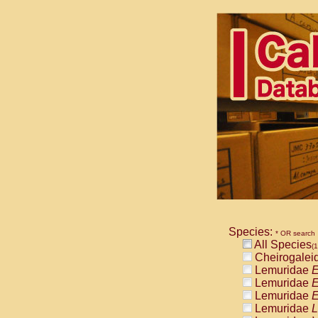
Species:
* OR search
All Species
(1
Cheirogalei
Lemuridae
E
Lemuridae
E
Lemuridae
E
Lemuridae
L