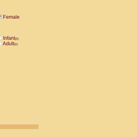
Female
Infant
(0)
Adult
(0)