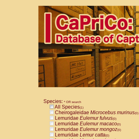
Species:
* OR search
All Species
(1)
Cheirogaleidae
Microcebus murinus
(0)
Lemuridae
Eulemur fulvus
(0)
Lemuridae
Eulemur macaco
(0)
Lemuridae
Eulemur mongoz
(0)
Lemuridae
Lemur catta
(0)