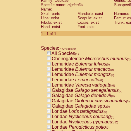
Family: Cebidae
Genus:
S
Cebidae
Saguinus midas
(0)
Specific name:
nigricollis
Subspecif
Cebidae
Saguinus mystax
(0)
Name:
Cebidae
Saguinus nigricollis
Skull: parts
Mandible: exist
(1)
Humerus: 
Cebidae
Saguinus oedipus
Ulna: exist
Scapula: exist
Femur: ex
(0)
Fibula: exist
Coxae: exist
Trunk: exi
Cebidae
Saguinus weddelli
(0)
Hand: exist
Foot: exist
Cebidae
Saguinus
spp.
(0)
Cebidae
Aotus trivirgatus
1 - 1 of 1
(0)
Cebidae
Cebus albifrons
(0)
Cebidae
Cebus apella
(0)
Species:
Cebidae
Cebus capucinus
* OR search
(0)
All Species
Cebidae
Cebus nigrivittatus
(1)
(0)
Cheirogaleidae
Microcebus murinus
Cebidae
Cebus
spp.
(0)
(0)
Lemuridae
Eulemur fulvus
Cebidae
Saimiri boliviensis
(0)
(0)
Lemuridae
Eulemur macaco
Cebidae
Saimiri sciureus
(0)
(0)
Lemuridae
Eulemur mongoz
Atelidae
Alouatta caraya
(0)
(0)
Lemuridae
Lemur catta
Atelidae
Alouatta fusca
(0)
(0)
Lemuridae
Varecia variegata
Atelidae
Alouatta seniculus
(0)
(0)
Galagidae
Galago senegalensis
Atelidae
Alouatta
spp.
(0)
(0)
Galagidae
Galago demidovii
Atelidae
Ateles belzebuth
(0)
(0)
Galagidae
Otolemur crassicaudatus
Atelidae
Ateles geoffroyi
(0)
(0)
Galagidae
Galagidae
spp.
Atelidae
Ateles paniscus
(0)
(0)
Loridae
Loris tardigradus
Atelidae
Ateles
spp.
(0)
(0)
Loridae
Nycticebus coucang
Atelidae
Lagothrix lagothricha
(0)
(0)
Loridae
Nycticebus pygmaeus
Atelidae
Lagothrix lagothricha cana
(0)
(0)
Loridae
Perodicticus potto
Pitheciidae
Cacajao calvus rubicundu
(0)