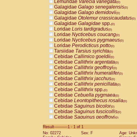
Lemuridae
Varecia variegata
(0)
Galagidae
Galago senegalensis
(0)
Galagidae
Galago demidovii
(0)
Galagidae
Otolemur crassicaudatus
(0)
Galagidae
Galagidae
spp.
(0)
Loridae
Loris tardigradus
(0)
Loridae
Nycticebus coucang
(0)
Loridae
Nycticebus pygmaeus
(0)
Loridae
Perodicticus potto
(0)
Tarsiidae
Tarsius syrichta
(0)
Cebidae
Callimico goeldii
(0)
Cebidae
Callithrix argentata
(0)
Cebidae
Callithrix geoffroyi
(0)
Cebidae
Callithrix humeralifer
(0)
Cebidae
Callithrix jacchus
(0)
Cebidae
Callithrix penicillata
(0)
Cebidae
Callithrix
spp.
(0)
Cebidae
Cebuella pygmaea
(0)
Cebidae
Leontopithecus rosalia
(0)
Cebidae
Saguinus bicolor
(0)
Cebidae
Saguinus fuscicollis
(0)
Cebidae
Saguinus geoffroyi
(0)
Cebidae
Saguinus imperator
(0)
Result-----------1 - 1 of 1
Cebidae
Saguinus labiatus
(0)
No: 02272
Sex: F
Age: Unk
Cebidae
Saguinus leucopus
(0)