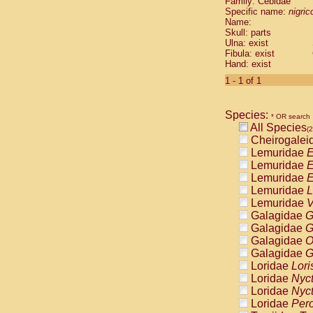
Family: Cebidae
Cebidae
Sa
Specific name:
nigrico
Cebidae
Sa
Name:
Cebidae
Sag
Skull: parts
Cebidae
Sa
Ulna: exist
Fibula: exist
Cebidae
Sag
Hand: exist
Cebidae
Sa
Cebidae
Aot
1 - 1 of 1
Cebidae
Ceb
Cebidae
Ceb
Species:
Cebidae
Ce
* OR search
All Species
Cebidae
Ceb
(2
Cheirogalei
Cebidae
Ce
Lemuridae
E
Cebidae
Sai
Lemuridae
E
Cebidae
Sai
Lemuridae
E
Atelidae
Alo
Lemuridae
L
Atelidae
Alo
Lemuridae
V
Atelidae
Alo
Galagidae
G
Atelidae
Alo
Galagidae
G
Atelidae
Ate
Galagidae
O
Atelidae
Ate
Galagidae
G
Atelidae
Ate
Loridae
Lori
Atelidae
Ate
Loridae
Nyc
Atelidae
Lag
Loridae
Nyc
Atelidae
Lag
Loridae
Pero
Pitheciidae