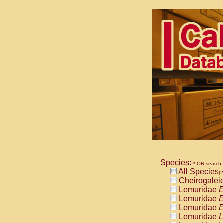
Species:
* OR search
All Species
(2
Cheirogalei
Lemuridae
E
Lemuridae
E
Lemuridae
E
Lemuridae
L