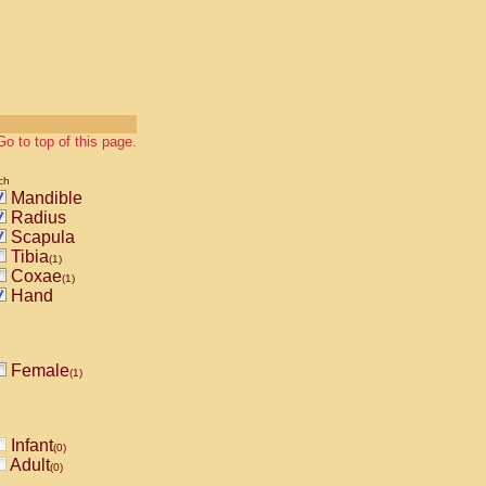
Go to top of this page.
ch
Mandible
Radius
Scapula
Tibia
(1)
Coxae
(1)
Hand
Female
(1)
Infant
(0)
Adult
(0)