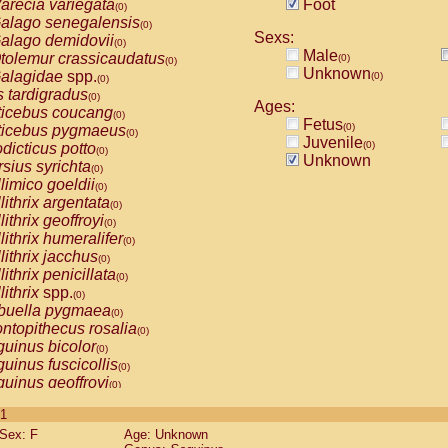
arecia variegata
Foot
(0)
alago senegalensis
(0)
Sexs:
alago demidovii
(0)
Male
tolemur crassicaudatus
(0)
(0)
Unknown
alagidae
spp.
(0)
(0)
s tardigradus
(0)
Ages:
ticebus coucang
(0)
Fetus
(0)
ticebus pygmaeus
(0)
Juvenile
(0)
dicticus potto
(0)
Unknown
rsius syrichta
(0)
limico goeldii
(0)
lithrix argentata
(0)
lithrix geoffroyi
(0)
lithrix humeralifer
(0)
lithrix jacchus
(0)
lithrix penicillata
(0)
lithrix
spp.
(0)
buella pygmaea
(0)
ntopithecus rosalia
(0)
uinus bicolor
(0)
uinus fuscicollis
(0)
uinus geoffroyi
(0)
uinus imperator
(0)
 1
uinus labiatus
(0)
Sex: F
Age: Unknown
guinus leucopus
(0)