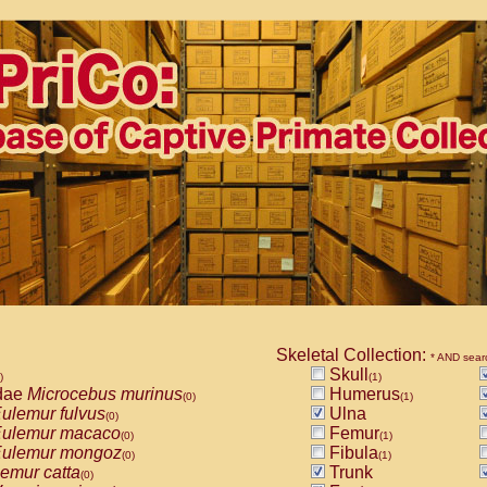
Skeletal Collection:
* AND sear
Skull
)
(1)
dae
Microcebus murinus
Humerus
(0)
(1)
ulemur fulvus
Ulna
(0)
ulemur macaco
Femur
(0)
(1)
ulemur mongoz
Fibula
(0)
(1)
emur catta
Trunk
(0)