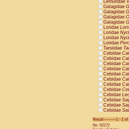
Lemuridae
V
Galagidae
G
Galagidae
G
Galagidae
O
Galagidae
G
Loridae
Lori
Loridae
Nyc
Loridae
Nyc
Loridae
Pero
Tarsiidae
Ta
Cebidae
Cal
Cebidae
Cal
Cebidae
Cal
Cebidae
Cal
Cebidae
Cal
Cebidae
Cal
Cebidae
Cal
Cebidae
Ce
Cebidae
Leo
Cebidae
Sag
Cebidae
Sag
Cebidae
Sag
Cebidae
Sag
Result-----------1 - 1 of
Cebidae
Sag
No: 02272
Cebidae
Sa