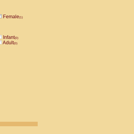
Female
(1)
Infant
(0)
Adult
(0)