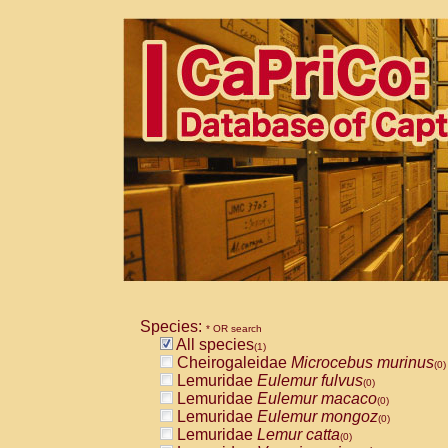
Species:
* OR search
All species
(1)
Cheirogaleidae
Microcebus murinus
(0)
Lemuridae
Eulemur fulvus
(0)
Lemuridae
Eulemur macaco
(0)
Lemuridae
Eulemur mongoz
(0)
Lemuridae
Lemur catta
(0)