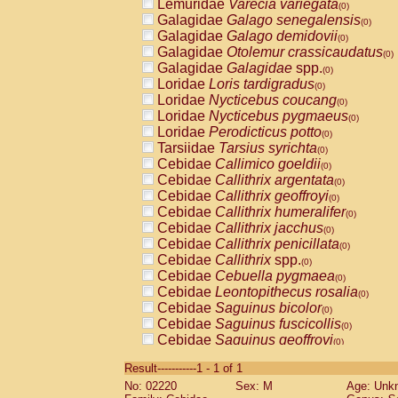
Lemuridae
Varecia variegata
(0)
Galagidae
Galago senegalensis
(0)
Galagidae
Galago demidovii
(0)
Galagidae
Otolemur crassicaudatus
(0)
Galagidae
Galagidae
spp.
(0)
Loridae
Loris tardigradus
(0)
Loridae
Nycticebus coucang
(0)
Loridae
Nycticebus pygmaeus
(0)
Loridae
Perodicticus potto
(0)
Tarsiidae
Tarsius syrichta
(0)
Cebidae
Callimico goeldii
(0)
Cebidae
Callithrix argentata
(0)
Cebidae
Callithrix geoffroyi
(0)
Cebidae
Callithrix humeralifer
(0)
Cebidae
Callithrix jacchus
(0)
Cebidae
Callithrix penicillata
(0)
Cebidae
Callithrix
spp.
(0)
Cebidae
Cebuella pygmaea
(0)
Cebidae
Leontopithecus rosalia
(0)
Cebidae
Saguinus bicolor
(0)
Cebidae
Saguinus fuscicollis
(0)
Cebidae
Saguinus geoffroyi
(0)
Cebidae
Saguinus imperator
(0)
Result-----------1 - 1 of 1
Cebidae
Saguinus labiatus
(0)
No: 02220
Sex: M
Age: Unk
Cebidae
Saguinus leucopus
(0)