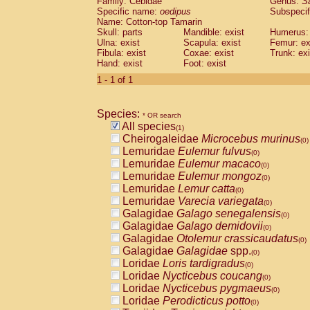
Family: Cebidae
Genus:
S
Cebidae
Saguinus midas
(0)
Specific name:
oedipus
Subspecif
Cebidae
Saguinus mystax
(0)
Name: Cotton-top Tamarin
Cebidae
Saguinus nigricollis
Skull: parts
Mandible: exist
(0)
Humerus: 
Cebidae
Saguinus oedipus
Ulna: exist
Scapula: exist
Femur: ex
(1)
Fibula: exist
Coxae: exist
Trunk: exi
Cebidae
Saguinus weddelli
(0)
Hand: exist
Foot: exist
Cebidae
Saguinus
spp.
(0)
Cebidae
Aotus trivirgatus
1 - 1 of 1
(0)
Cebidae
Cebus albifrons
(0)
Cebidae
Cebus apella
(0)
Species:
Cebidae
Cebus capucinus
* OR search
(0)
All species
Cebidae
Cebus nigrivittatus
(1)
(0)
Cheirogaleidae
Microcebus murinus
Cebidae
Cebus
spp.
(0)
(0)
Lemuridae
Eulemur fulvus
Cebidae
Saimiri boliviensis
(0)
(0)
Lemuridae
Eulemur macaco
Cebidae
Saimiri sciureus
(0)
(0)
Lemuridae
Eulemur mongoz
Atelidae
Alouatta caraya
(0)
(0)
Lemuridae
Lemur catta
Atelidae
Alouatta fusca
(0)
(0)
Lemuridae
Varecia variegata
Atelidae
Alouatta seniculus
(0)
(0)
Galagidae
Galago senegalensis
Atelidae
Alouatta
spp.
(0)
(0)
Galagidae
Galago demidovii
Atelidae
Ateles belzebuth
(0)
(0)
Galagidae
Otolemur crassicaudatus
Atelidae
Ateles geoffroyi
(0)
(0)
Galagidae
Galagidae
spp.
Atelidae
Ateles paniscus
(0)
(0)
Loridae
Loris tardigradus
Atelidae
Ateles
spp.
(0)
(0)
Loridae
Nycticebus coucang
Atelidae
Lagothrix lagothricha
(0)
(0)
Loridae
Nycticebus pygmaeus
Atelidae
Lagothrix lagothricha cana
(0)
(0)
Loridae
Perodicticus potto
Pitheciidae
Cacajao calvus rubicundu
(0)