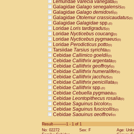
Lemuridae
Varecia variegata
(0)
Galagidae
Galago senegalensis
(0)
Galagidae
Galago demidovii
(0)
Galagidae
Otolemur crassicaudatus
(0)
Galagidae
Galagidae
spp.
(0)
Loridae
Loris tardigradus
(0)
Loridae
Nycticebus coucang
(0)
Loridae
Nycticebus pygmaeus
(0)
Loridae
Perodicticus potto
(0)
Tarsiidae
Tarsius syrichta
(0)
Cebidae
Callimico goeldii
(0)
Cebidae
Callithrix argentata
(0)
Cebidae
Callithrix geoffroyi
(0)
Cebidae
Callithrix humeralifer
(0)
Cebidae
Callithrix jacchus
(0)
Cebidae
Callithrix penicillata
(0)
Cebidae
Callithrix
spp.
(0)
Cebidae
Cebuella pygmaea
(0)
Cebidae
Leontopithecus rosalia
(0)
Cebidae
Saguinus bicolor
(0)
Cebidae
Saguinus fuscicollis
(0)
Cebidae
Saguinus geoffroyi
(0)
Cebidae
Saguinus imperator
(0)
Result-----------1 - 1 of 1
Cebidae
Saguinus labiatus
(0)
No: 02272
Sex: F
Age: Unk
Cebidae
Saguinus leucopus
(0)