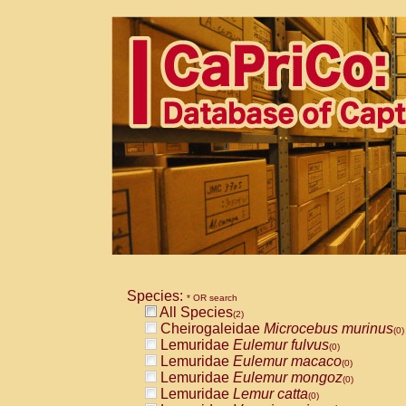
Species:
* OR search
All Species
(2)
Cheirogaleidae
Microcebus murinus
(0)
Lemuridae
Eulemur fulvus
(0)
Lemuridae
Eulemur macaco
(0)
Lemuridae
Eulemur mongoz
(0)
Lemuridae
Lemur catta
(0)