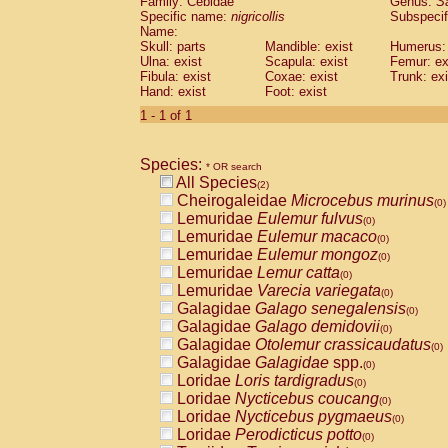
Family: Cebidae
Genus:
S
Cebidae
Saguinus midas
(0)
Specific name:
nigricollis
Subspecif
Cebidae
Saguinus mystax
(0)
Name:
Cebidae
Saguinus nigricollis
Skull: parts
Mandible: exist
(1)
Humerus: 
Cebidae
Saguinus oedipus
Ulna: exist
Scapula: exist
Femur: ex
(1)
Fibula: exist
Coxae: exist
Trunk: exi
Cebidae
Saguinus weddelli
(0)
Hand: exist
Foot: exist
Cebidae
Saguinus
spp.
(0)
Cebidae
Aotus trivirgatus
1 - 1 of 1
(0)
Cebidae
Cebus albifrons
(0)
Cebidae
Cebus apella
(0)
Species:
Cebidae
Cebus capucinus
* OR search
(0)
All Species
Cebidae
Cebus nigrivittatus
(2)
(0)
Cheirogaleidae
Microcebus murinus
Cebidae
Cebus
spp.
(0)
(0)
Lemuridae
Eulemur fulvus
Cebidae
Saimiri boliviensis
(0)
(0)
Lemuridae
Eulemur macaco
Cebidae
Saimiri sciureus
(0)
(0)
Lemuridae
Eulemur mongoz
Atelidae
Alouatta caraya
(0)
(0)
Lemuridae
Lemur catta
Atelidae
Alouatta fusca
(0)
(0)
Lemuridae
Varecia variegata
Atelidae
Alouatta seniculus
(0)
(0)
Galagidae
Galago senegalensis
Atelidae
Alouatta
spp.
(0)
(0)
Galagidae
Galago demidovii
Atelidae
Ateles belzebuth
(0)
(0)
Galagidae
Otolemur crassicaudatus
Atelidae
Ateles geoffroyi
(0)
(0)
Galagidae
Galagidae
spp.
Atelidae
Ateles paniscus
(0)
(0)
Loridae
Loris tardigradus
Atelidae
Ateles
spp.
(0)
(0)
Loridae
Nycticebus coucang
Atelidae
Lagothrix lagothricha
(0)
(0)
Loridae
Nycticebus pygmaeus
Atelidae
Lagothrix lagothricha cana
(0)
(0)
Loridae
Perodicticus potto
Pitheciidae
Cacajao calvus rubicundu
(0)