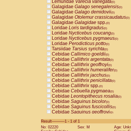
Lemuridae
Varecia variegata
(0)
Galagidae
Galago senegalensis
(0)
Galagidae
Galago demidovii
(0)
Galagidae
Otolemur crassicaudatus
(0)
Galagidae
Galagidae
spp.
(0)
Loridae
Loris tardigradus
(0)
Loridae
Nycticebus coucang
(0)
Loridae
Nycticebus pygmaeus
(0)
Loridae
Perodicticus potto
(0)
Tarsiidae
Tarsius syrichta
(0)
Cebidae
Callimico goeldii
(0)
Cebidae
Callithrix argentata
(0)
Cebidae
Callithrix geoffroyi
(0)
Cebidae
Callithrix humeralifer
(0)
Cebidae
Callithrix jacchus
(0)
Cebidae
Callithrix penicillata
(0)
Cebidae
Callithrix
spp.
(0)
Cebidae
Cebuella pygmaea
(0)
Cebidae
Leontopithecus rosalia
(0)
Cebidae
Saguinus bicolor
(0)
Cebidae
Saguinus fuscicollis
(0)
Cebidae
Saguinus geoffroyi
(0)
Cebidae
Saguinus imperator
(0)
Result-----------1 - 1 of 1
Cebidae
Saguinus labiatus
(0)
No: 02220
Sex: M
Age: Unk
Cebidae
Saguinus leucopus
(0)