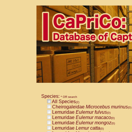
Species:
* OR search
All Species
(2)
Cheirogaleidae
Microcebus murinus
(0)
Lemuridae
Eulemur fulvus
(0)
Lemuridae
Eulemur macaco
(0)
Lemuridae
Eulemur mongoz
(0)
Lemuridae
Lemur catta
(0)