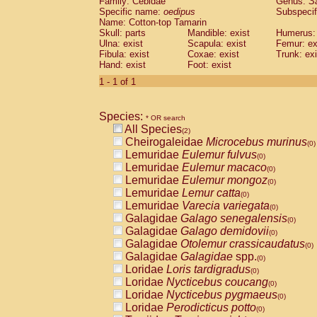
Family: Cebidae
Genus:
S
Cebidae
Saguinus midas
(0)
Specific name:
oedipus
Subspecif
Cebidae
Saguinus mystax
(0)
Name: Cotton-top Tamarin
Cebidae
Saguinus nigricollis
Skull: parts
Mandible: exist
(1)
Humerus: 
Cebidae
Saguinus oedipus
Ulna: exist
Scapula: exist
Femur: ex
(1)
Fibula: exist
Coxae: exist
Trunk: exi
Cebidae
Saguinus weddelli
(0)
Hand: exist
Foot: exist
Cebidae
Saguinus
spp.
(0)
Cebidae
Aotus trivirgatus
1 - 1 of 1
(0)
Cebidae
Cebus albifrons
(0)
Cebidae
Cebus apella
(0)
Species:
Cebidae
Cebus capucinus
* OR search
(0)
All Species
Cebidae
Cebus nigrivittatus
(2)
(0)
Cheirogaleidae
Microcebus murinus
Cebidae
Cebus
spp.
(0)
(0)
Lemuridae
Eulemur fulvus
Cebidae
Saimiri boliviensis
(0)
(0)
Lemuridae
Eulemur macaco
Cebidae
Saimiri sciureus
(0)
(0)
Lemuridae
Eulemur mongoz
Atelidae
Alouatta caraya
(0)
(0)
Lemuridae
Lemur catta
Atelidae
Alouatta fusca
(0)
(0)
Lemuridae
Varecia variegata
Atelidae
Alouatta seniculus
(0)
(0)
Galagidae
Galago senegalensis
Atelidae
Alouatta
spp.
(0)
(0)
Galagidae
Galago demidovii
Atelidae
Ateles belzebuth
(0)
(0)
Galagidae
Otolemur crassicaudatus
Atelidae
Ateles geoffroyi
(0)
(0)
Galagidae
Galagidae
spp.
Atelidae
Ateles paniscus
(0)
(0)
Loridae
Loris tardigradus
Atelidae
Ateles
spp.
(0)
(0)
Loridae
Nycticebus coucang
Atelidae
Lagothrix lagothricha
(0)
(0)
Loridae
Nycticebus pygmaeus
Atelidae
Lagothrix lagothricha cana
(0)
(0)
Loridae
Perodicticus potto
Pitheciidae
Cacajao calvus rubicundu
(0)