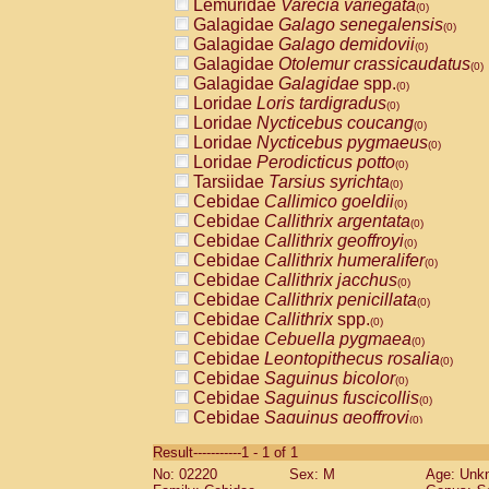
Lemuridae
Varecia variegata
(0)
Galagidae
Galago senegalensis
(0)
Galagidae
Galago demidovii
(0)
Galagidae
Otolemur crassicaudatus
(0)
Galagidae
Galagidae
spp.
(0)
Loridae
Loris tardigradus
(0)
Loridae
Nycticebus coucang
(0)
Loridae
Nycticebus pygmaeus
(0)
Loridae
Perodicticus potto
(0)
Tarsiidae
Tarsius syrichta
(0)
Cebidae
Callimico goeldii
(0)
Cebidae
Callithrix argentata
(0)
Cebidae
Callithrix geoffroyi
(0)
Cebidae
Callithrix humeralifer
(0)
Cebidae
Callithrix jacchus
(0)
Cebidae
Callithrix penicillata
(0)
Cebidae
Callithrix
spp.
(0)
Cebidae
Cebuella pygmaea
(0)
Cebidae
Leontopithecus rosalia
(0)
Cebidae
Saguinus bicolor
(0)
Cebidae
Saguinus fuscicollis
(0)
Cebidae
Saguinus geoffroyi
(0)
Cebidae
Saguinus imperator
(0)
Result-----------1 - 1 of 1
Cebidae
Saguinus labiatus
(0)
No: 02220
Sex: M
Age: Unk
Cebidae
Saguinus leucopus
(0)