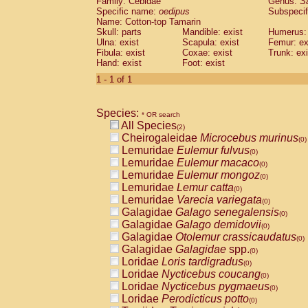
Family: Cebidae
Genus:
S
Cebidae
Saguinus midas
(0)
Specific name:
oedipus
Subspecif
Cebidae
Saguinus mystax
(0)
Name: Cotton-top Tamarin
Cebidae
Saguinus nigricollis
Skull: parts
Mandible: exist
(1)
Humerus: 
Cebidae
Saguinus oedipus
Ulna: exist
Scapula: exist
Femur: ex
(1)
Fibula: exist
Coxae: exist
Trunk: exi
Cebidae
Saguinus weddelli
(0)
Hand: exist
Foot: exist
Cebidae
Saguinus
spp.
(0)
Cebidae
Aotus trivirgatus
1 - 1 of 1
(0)
Cebidae
Cebus albifrons
(0)
Cebidae
Cebus apella
(0)
Species:
Cebidae
Cebus capucinus
* OR search
(0)
All Species
Cebidae
Cebus nigrivittatus
(2)
(0)
Cheirogaleidae
Microcebus murinus
Cebidae
Cebus
spp.
(0)
(0)
Lemuridae
Eulemur fulvus
Cebidae
Saimiri boliviensis
(0)
(0)
Lemuridae
Eulemur macaco
Cebidae
Saimiri sciureus
(0)
(0)
Lemuridae
Eulemur mongoz
Atelidae
Alouatta caraya
(0)
(0)
Lemuridae
Lemur catta
Atelidae
Alouatta fusca
(0)
(0)
Lemuridae
Varecia variegata
Atelidae
Alouatta seniculus
(0)
(0)
Galagidae
Galago senegalensis
Atelidae
Alouatta
spp.
(0)
(0)
Galagidae
Galago demidovii
Atelidae
Ateles belzebuth
(0)
(0)
Galagidae
Otolemur crassicaudatus
Atelidae
Ateles geoffroyi
(0)
(0)
Galagidae
Galagidae
spp.
Atelidae
Ateles paniscus
(0)
(0)
Loridae
Loris tardigradus
Atelidae
Ateles
spp.
(0)
(0)
Loridae
Nycticebus coucang
Atelidae
Lagothrix lagothricha
(0)
(0)
Loridae
Nycticebus pygmaeus
Atelidae
Lagothrix lagothricha cana
(0)
(0)
Loridae
Perodicticus potto
Pitheciidae
Cacajao calvus rubicundu
(0)