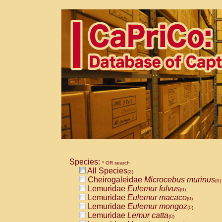
Species:
* OR search
All Species
(2)
Cheirogaleidae
Microcebus murinus
(0)
Lemuridae
Eulemur fulvus
(0)
Lemuridae
Eulemur macaco
(0)
Lemuridae
Eulemur mongoz
(0)
Lemuridae
Lemur catta
(0)