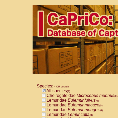
Species:
* OR search
All species
(1)
Cheirogaleidae
Microcebus murinus
(0)
Lemuridae
Eulemur fulvus
(0)
Lemuridae
Eulemur macaco
(0)
Lemuridae
Eulemur mongoz
(0)
Lemuridae
Lemur catta
(0)