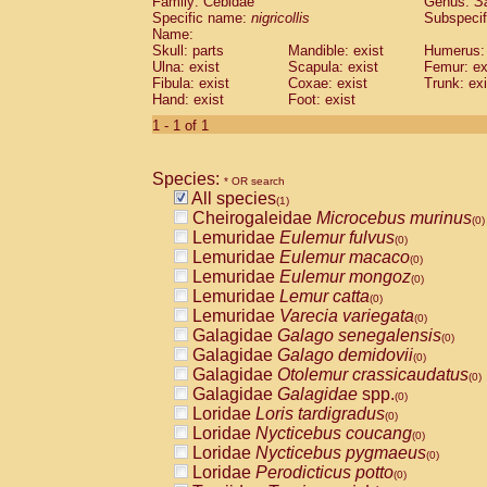
Family: Cebidae
Genus:
S
Cebidae
Saguinus midas
(0)
Specific name:
nigricollis
Subspecif
Cebidae
Saguinus mystax
(0)
Name:
Cebidae
Saguinus nigricollis
Skull: parts
Mandible: exist
(1)
Humerus: 
Cebidae
Saguinus oedipus
Ulna: exist
Scapula: exist
Femur: ex
(0)
Fibula: exist
Coxae: exist
Trunk: exi
Cebidae
Saguinus weddelli
(0)
Hand: exist
Foot: exist
Cebidae
Saguinus
spp.
(0)
Cebidae
Aotus trivirgatus
1 - 1 of 1
(0)
Cebidae
Cebus albifrons
(0)
Cebidae
Cebus apella
(0)
Species:
Cebidae
Cebus capucinus
* OR search
(0)
All species
Cebidae
Cebus nigrivittatus
(1)
(0)
Cheirogaleidae
Microcebus murinus
Cebidae
Cebus
spp.
(0)
(0)
Lemuridae
Eulemur fulvus
Cebidae
Saimiri boliviensis
(0)
(0)
Lemuridae
Eulemur macaco
Cebidae
Saimiri sciureus
(0)
(0)
Lemuridae
Eulemur mongoz
Atelidae
Alouatta caraya
(0)
(0)
Lemuridae
Lemur catta
Atelidae
Alouatta fusca
(0)
(0)
Lemuridae
Varecia variegata
Atelidae
Alouatta seniculus
(0)
(0)
Galagidae
Galago senegalensis
Atelidae
Alouatta
spp.
(0)
(0)
Galagidae
Galago demidovii
Atelidae
Ateles belzebuth
(0)
(0)
Galagidae
Otolemur crassicaudatus
Atelidae
Ateles geoffroyi
(0)
(0)
Galagidae
Galagidae
spp.
Atelidae
Ateles paniscus
(0)
(0)
Loridae
Loris tardigradus
Atelidae
Ateles
spp.
(0)
(0)
Loridae
Nycticebus coucang
Atelidae
Lagothrix lagothricha
(0)
(0)
Loridae
Nycticebus pygmaeus
Atelidae
Lagothrix lagothricha cana
(0)
(0)
Loridae
Perodicticus potto
Pitheciidae
Cacajao calvus rubicundu
(0)