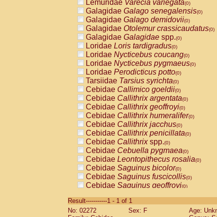
Lemuridae
Varecia variegata
(0)
Galagidae
Galago senegalensis
(0)
Galagidae
Galago demidovii
(0)
Galagidae
Otolemur crassicaudatus
(0)
Galagidae
Galagidae
spp.
(0)
Loridae
Loris tardigradus
(0)
Loridae
Nycticebus coucang
(0)
Loridae
Nycticebus pygmaeus
(0)
Loridae
Perodicticus potto
(0)
Tarsiidae
Tarsius syrichta
(0)
Cebidae
Callimico goeldii
(0)
Cebidae
Callithrix argentata
(0)
Cebidae
Callithrix geoffroyi
(0)
Cebidae
Callithrix humeralifer
(0)
Cebidae
Callithrix jacchus
(0)
Cebidae
Callithrix penicillata
(0)
Cebidae
Callithrix
spp.
(0)
Cebidae
Cebuella pygmaea
(0)
Cebidae
Leontopithecus rosalia
(0)
Cebidae
Saguinus bicolor
(0)
Cebidae
Saguinus fuscicollis
(0)
Cebidae
Saguinus geoffroyi
(0)
Cebidae
Saguinus imperator
(0)
Result-----------1 - 1 of 1
Cebidae
Saguinus labiatus
(0)
No: 02272
Sex: F
Age: Unk
Cebidae
Saguinus leucopus
(0)