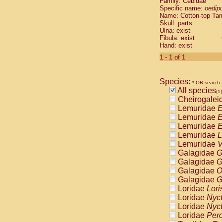
Family: Cebidae
Cebidae
Sa
Specific name:
oedip
Cebidae
Sa
Name: Cotton-top Ta
Cebidae
Sag
Skull: parts
Cebidae
Sa
Ulna: exist
Fibula: exist
Cebidae
Sag
Hand: exist
Cebidae
Sa
Cebidae
Aot
1 - 1 of 1
Cebidae
Ceb
Cebidae
Ceb
Species:
Cebidae
Ce
* OR search
All species
Cebidae
Ceb
(1)
Cheirogalei
Cebidae
Ce
Lemuridae
E
Cebidae
Sai
Lemuridae
E
Cebidae
Sai
Lemuridae
E
Atelidae
Alo
Lemuridae
L
Atelidae
Alo
Lemuridae
V
Atelidae
Alo
Galagidae
G
Atelidae
Alo
Galagidae
G
Atelidae
Ate
Galagidae
O
Atelidae
Ate
Galagidae
G
Atelidae
Ate
Loridae
Lori
Atelidae
Ate
Loridae
Nyc
Atelidae
Lag
Loridae
Nyc
Atelidae
Lag
Loridae
Pero
Pitheciidae