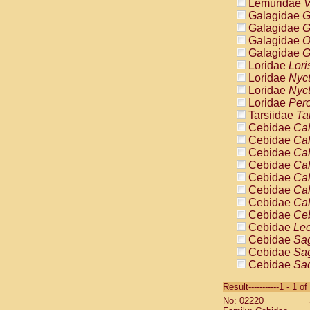
Lemuridae
V
Galagidae
G
Galagidae
G
Galagidae
O
Galagidae
G
Loridae
Lori
Loridae
Nyc
Loridae
Nyc
Loridae
Pero
Tarsiidae
Ta
Cebidae
Cal
Cebidae
Cal
Cebidae
Cal
Cebidae
Cal
Cebidae
Cal
Cebidae
Cal
Cebidae
Cal
Cebidae
Ce
Cebidae
Leo
Cebidae
Sag
Cebidae
Sag
Cebidae
Sag
Cebidae
Sag
Result-----------1 - 1 of
Cebidae
Sag
No: 02220
Cebidae
Sa