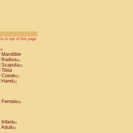
Go to top of this page.
ch
Mandible
Radius
(1)
Scapula
(1)
Tibia
Coxae
(1)
Hand
(1)
Female
(0)
Infant
(0)
Adult
(0)