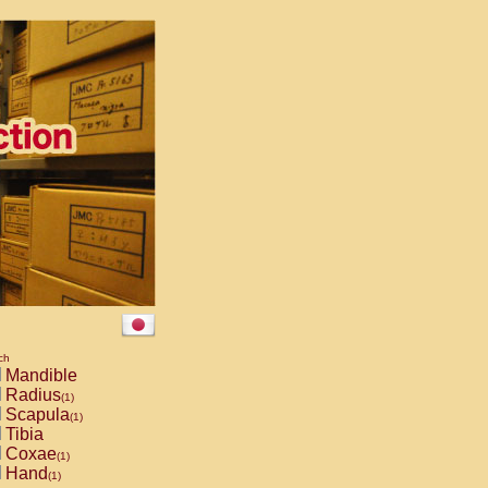
ch
Mandible
Radius
(1)
Scapula
(1)
Tibia
Coxae
(1)
Hand
(1)