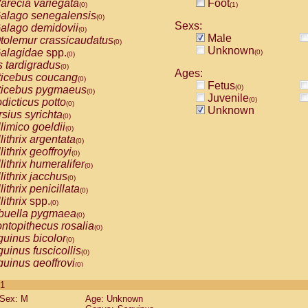
arecia variegata
Foot
(0)
(1)
alago senegalensis
(0)
Sexs:
alago demidovii
(0)
Male
tolemur crassicaudatus
(0)
Unknown
alagidae
spp.
(0)
(0)
s tardigradus
(0)
Ages:
ticebus coucang
(0)
Fetus
(0)
ticebus pygmaeus
(0)
Juvenile
(0)
dicticus potto
(0)
Unknown
rsius syrichta
(0)
limico goeldii
(0)
lithrix argentata
(0)
lithrix geoffroyi
(0)
lithrix humeralifer
(0)
lithrix jacchus
(0)
lithrix penicillata
(0)
lithrix
spp.
(0)
buella pygmaea
(0)
ntopithecus rosalia
(0)
uinus bicolor
(0)
uinus fuscicollis
(0)
uinus geoffroyi
(0)
uinus imperator
(0)
 1
uinus labiatus
(0)
Sex: M
Age: Unknown
guinus leucopus
(0)