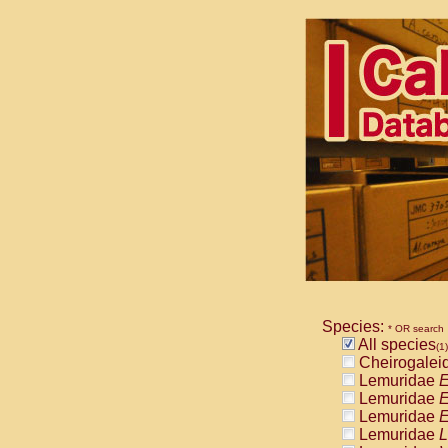
Species:
* OR search
All species
(1)
Cheirogalei
Lemuridae
E
Lemuridae
E
Lemuridae
E
Lemuridae
L