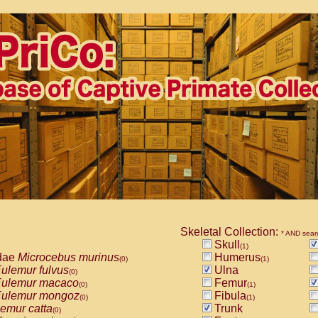
Skeletal Collection:
* AND sear
Skull
(1)
dae
Microcebus murinus
Humerus
(0)
(1)
ulemur fulvus
Ulna
(0)
ulemur macaco
Femur
(0)
(1)
ulemur mongoz
Fibula
(0)
(1)
emur catta
Trunk
(0)