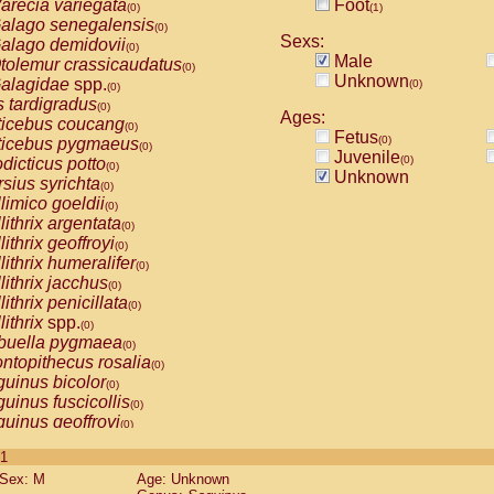
arecia variegata
Foot
(0)
(1)
alago senegalensis
(0)
Sexs:
alago demidovii
(0)
Male
tolemur crassicaudatus
(0)
Unknown
alagidae
spp.
(0)
(0)
s tardigradus
(0)
Ages:
ticebus coucang
(0)
Fetus
(0)
ticebus pygmaeus
(0)
Juvenile
(0)
dicticus potto
(0)
Unknown
rsius syrichta
(0)
limico goeldii
(0)
lithrix argentata
(0)
lithrix geoffroyi
(0)
lithrix humeralifer
(0)
lithrix jacchus
(0)
lithrix penicillata
(0)
lithrix
spp.
(0)
buella pygmaea
(0)
ntopithecus rosalia
(0)
uinus bicolor
(0)
uinus fuscicollis
(0)
uinus geoffroyi
(0)
uinus imperator
(0)
 1
uinus labiatus
(0)
Sex: M
Age: Unknown
guinus leucopus
(0)