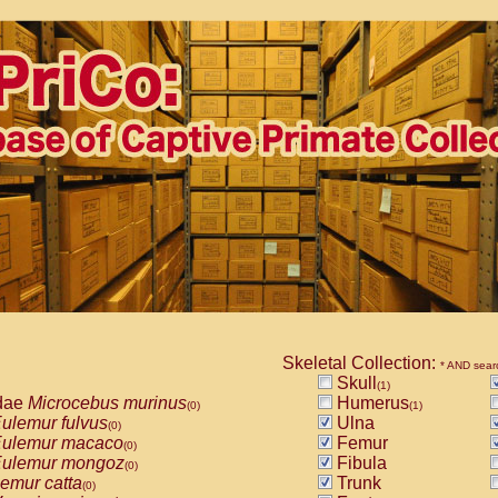
Skeletal Collection:
* AND sear
Skull
(1)
dae
Microcebus murinus
Humerus
(0)
(1)
ulemur fulvus
Ulna
(0)
ulemur macaco
Femur
(0)
ulemur mongoz
Fibula
(0)
emur catta
Trunk
(0)