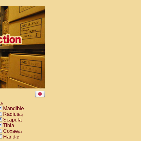
ch
Mandible
Radius
(1)
Scapula
Tibia
Coxae
(1)
Hand
(1)