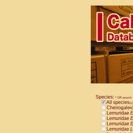
Species:
* OR search
All species
(1)
Cheirogalei
Lemuridae
E
Lemuridae
E
Lemuridae
E
Lemuridae
L