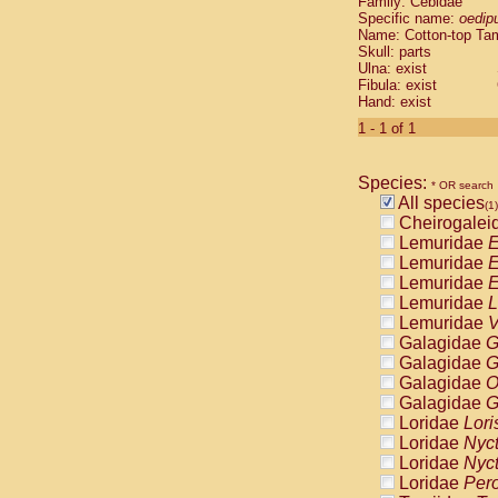
Family: Cebidae
Cebidae
Sa
Specific name:
oedip
Cebidae
Sa
Name: Cotton-top Ta
Cebidae
Sag
Skull: parts
Cebidae
Sa
Ulna: exist
Fibula: exist
Cebidae
Sag
Hand: exist
Cebidae
Sa
Cebidae
Aot
1 - 1 of 1
Cebidae
Ceb
Cebidae
Ceb
Species:
Cebidae
Ce
* OR search
All species
Cebidae
Ceb
(1)
Cheirogalei
Cebidae
Ce
Lemuridae
E
Cebidae
Sai
Lemuridae
E
Cebidae
Sai
Lemuridae
E
Atelidae
Alo
Lemuridae
L
Atelidae
Alo
Lemuridae
V
Atelidae
Alo
Galagidae
G
Atelidae
Alo
Galagidae
G
Atelidae
Ate
Galagidae
O
Atelidae
Ate
Galagidae
G
Atelidae
Ate
Loridae
Lori
Atelidae
Ate
Loridae
Nyc
Atelidae
Lag
Loridae
Nyc
Atelidae
Lag
Loridae
Pero
Pitheciidae