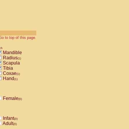
Go to top of this page.
ch
Mandible
Radius
(1)
Scapula
Tibia
Coxae
(1)
Hand
(1)
Female
(0)
Infant
(0)
Adult
(0)