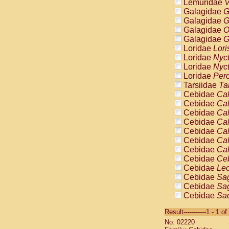
Lemuridae
V
Galagidae
G
Galagidae
G
Galagidae
O
Galagidae
G
Loridae
Lori
Loridae
Nyc
Loridae
Nyc
Loridae
Pero
Tarsiidae
Ta
Cebidae
Cal
Cebidae
Cal
Cebidae
Cal
Cebidae
Cal
Cebidae
Cal
Cebidae
Cal
Cebidae
Cal
Cebidae
Ce
Cebidae
Leo
Cebidae
Sag
Cebidae
Sag
Cebidae
Sag
Cebidae
Sag
Result-----------1 - 1 of
Cebidae
Sag
No: 02220
Cebidae
Sa