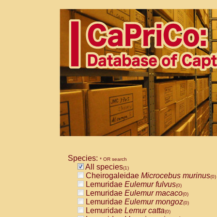
Species:
* OR search
All species
(1)
Cheirogaleidae
Microcebus murinus
(0)
Lemuridae
Eulemur fulvus
(0)
Lemuridae
Eulemur macaco
(0)
Lemuridae
Eulemur mongoz
(0)
Lemuridae
Lemur catta
(0)