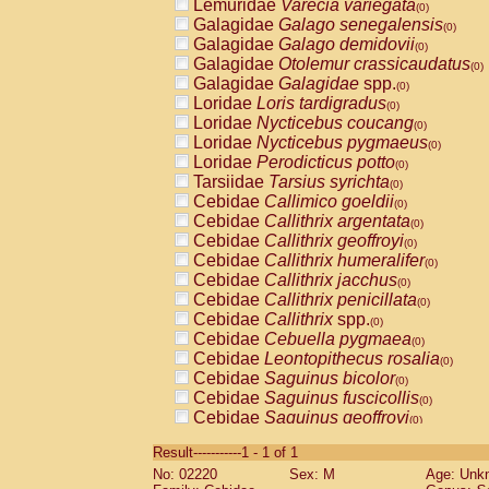
Lemuridae
Varecia variegata
(0)
Galagidae
Galago senegalensis
(0)
Galagidae
Galago demidovii
(0)
Galagidae
Otolemur crassicaudatus
(0)
Galagidae
Galagidae
spp.
(0)
Loridae
Loris tardigradus
(0)
Loridae
Nycticebus coucang
(0)
Loridae
Nycticebus pygmaeus
(0)
Loridae
Perodicticus potto
(0)
Tarsiidae
Tarsius syrichta
(0)
Cebidae
Callimico goeldii
(0)
Cebidae
Callithrix argentata
(0)
Cebidae
Callithrix geoffroyi
(0)
Cebidae
Callithrix humeralifer
(0)
Cebidae
Callithrix jacchus
(0)
Cebidae
Callithrix penicillata
(0)
Cebidae
Callithrix
spp.
(0)
Cebidae
Cebuella pygmaea
(0)
Cebidae
Leontopithecus rosalia
(0)
Cebidae
Saguinus bicolor
(0)
Cebidae
Saguinus fuscicollis
(0)
Cebidae
Saguinus geoffroyi
(0)
Cebidae
Saguinus imperator
(0)
Result-----------1 - 1 of 1
Cebidae
Saguinus labiatus
(0)
No: 02220
Sex: M
Age: Unk
Cebidae
Saguinus leucopus
(0)