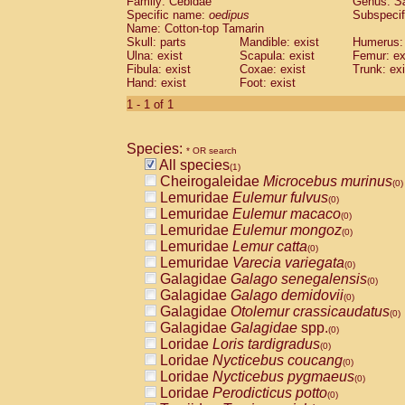
Family: Cebidae
Genus:
S
Cebidae
Saguinus midas
(0)
Specific name:
oedipus
Subspecif
Cebidae
Saguinus mystax
(0)
Name: Cotton-top Tamarin
Cebidae
Saguinus nigricollis
Skull: parts
Mandible: exist
(0)
Humerus: 
Cebidae
Saguinus oedipus
Ulna: exist
Scapula: exist
Femur: ex
(1)
Fibula: exist
Coxae: exist
Trunk: exi
Cebidae
Saguinus weddelli
(0)
Hand: exist
Foot: exist
Cebidae
Saguinus
spp.
(0)
Cebidae
Aotus trivirgatus
1 - 1 of 1
(0)
Cebidae
Cebus albifrons
(0)
Cebidae
Cebus apella
(0)
Species:
Cebidae
Cebus capucinus
* OR search
(0)
All species
Cebidae
Cebus nigrivittatus
(1)
(0)
Cheirogaleidae
Microcebus murinus
Cebidae
Cebus
spp.
(0)
(0)
Lemuridae
Eulemur fulvus
Cebidae
Saimiri boliviensis
(0)
(0)
Lemuridae
Eulemur macaco
Cebidae
Saimiri sciureus
(0)
(0)
Lemuridae
Eulemur mongoz
Atelidae
Alouatta caraya
(0)
(0)
Lemuridae
Lemur catta
Atelidae
Alouatta fusca
(0)
(0)
Lemuridae
Varecia variegata
Atelidae
Alouatta seniculus
(0)
(0)
Galagidae
Galago senegalensis
Atelidae
Alouatta
spp.
(0)
(0)
Galagidae
Galago demidovii
Atelidae
Ateles belzebuth
(0)
(0)
Galagidae
Otolemur crassicaudatus
Atelidae
Ateles geoffroyi
(0)
(0)
Galagidae
Galagidae
spp.
Atelidae
Ateles paniscus
(0)
(0)
Loridae
Loris tardigradus
Atelidae
Ateles
spp.
(0)
(0)
Loridae
Nycticebus coucang
Atelidae
Lagothrix lagothricha
(0)
(0)
Loridae
Nycticebus pygmaeus
Atelidae
Lagothrix lagothricha cana
(0)
(0)
Loridae
Perodicticus potto
Pitheciidae
Cacajao calvus rubicundu
(0)