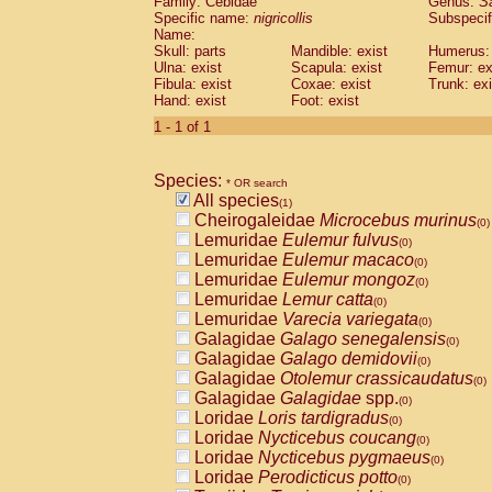
Family: Cebidae
Genus:
S
Cebidae
Saguinus midas
(0)
Specific name:
nigricollis
Subspecif
Cebidae
Saguinus mystax
(0)
Name:
Cebidae
Saguinus nigricollis
Skull: parts
Mandible: exist
(1)
Humerus: 
Cebidae
Saguinus oedipus
Ulna: exist
Scapula: exist
Femur: ex
(0)
Fibula: exist
Coxae: exist
Trunk: exi
Cebidae
Saguinus weddelli
(0)
Hand: exist
Foot: exist
Cebidae
Saguinus
spp.
(0)
Cebidae
Aotus trivirgatus
1 - 1 of 1
(0)
Cebidae
Cebus albifrons
(0)
Cebidae
Cebus apella
(0)
Species:
Cebidae
Cebus capucinus
* OR search
(0)
All species
Cebidae
Cebus nigrivittatus
(1)
(0)
Cheirogaleidae
Microcebus murinus
Cebidae
Cebus
spp.
(0)
(0)
Lemuridae
Eulemur fulvus
Cebidae
Saimiri boliviensis
(0)
(0)
Lemuridae
Eulemur macaco
Cebidae
Saimiri sciureus
(0)
(0)
Lemuridae
Eulemur mongoz
Atelidae
Alouatta caraya
(0)
(0)
Lemuridae
Lemur catta
Atelidae
Alouatta fusca
(0)
(0)
Lemuridae
Varecia variegata
Atelidae
Alouatta seniculus
(0)
(0)
Galagidae
Galago senegalensis
Atelidae
Alouatta
spp.
(0)
(0)
Galagidae
Galago demidovii
Atelidae
Ateles belzebuth
(0)
(0)
Galagidae
Otolemur crassicaudatus
Atelidae
Ateles geoffroyi
(0)
(0)
Galagidae
Galagidae
spp.
Atelidae
Ateles paniscus
(0)
(0)
Loridae
Loris tardigradus
Atelidae
Ateles
spp.
(0)
(0)
Loridae
Nycticebus coucang
Atelidae
Lagothrix lagothricha
(0)
(0)
Loridae
Nycticebus pygmaeus
Atelidae
Lagothrix lagothricha cana
(0)
(0)
Loridae
Perodicticus potto
Pitheciidae
Cacajao calvus rubicundu
(0)