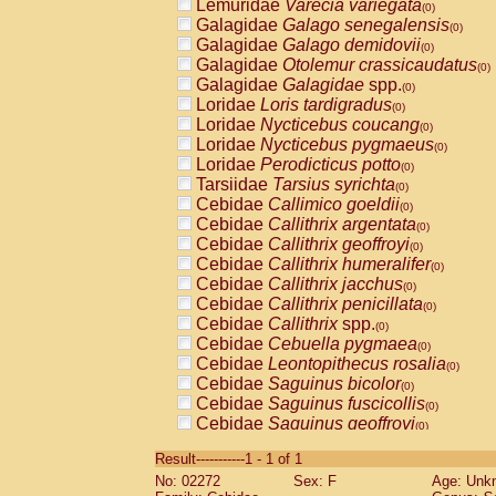
Lemuridae
Varecia variegata
(0)
Galagidae
Galago senegalensis
(0)
Galagidae
Galago demidovii
(0)
Galagidae
Otolemur crassicaudatus
(0)
Galagidae
Galagidae
spp.
(0)
Loridae
Loris tardigradus
(0)
Loridae
Nycticebus coucang
(0)
Loridae
Nycticebus pygmaeus
(0)
Loridae
Perodicticus potto
(0)
Tarsiidae
Tarsius syrichta
(0)
Cebidae
Callimico goeldii
(0)
Cebidae
Callithrix argentata
(0)
Cebidae
Callithrix geoffroyi
(0)
Cebidae
Callithrix humeralifer
(0)
Cebidae
Callithrix jacchus
(0)
Cebidae
Callithrix penicillata
(0)
Cebidae
Callithrix
spp.
(0)
Cebidae
Cebuella pygmaea
(0)
Cebidae
Leontopithecus rosalia
(0)
Cebidae
Saguinus bicolor
(0)
Cebidae
Saguinus fuscicollis
(0)
Cebidae
Saguinus geoffroyi
(0)
Cebidae
Saguinus imperator
(0)
Result-----------1 - 1 of 1
Cebidae
Saguinus labiatus
(0)
No: 02272
Sex: F
Age: Unk
Cebidae
Saguinus leucopus
(0)