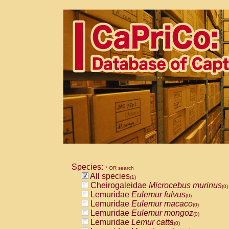
Species:
* OR search
All species
(1)
Cheirogaleidae
Microcebus murinus
(0)
Lemuridae
Eulemur fulvus
(0)
Lemuridae
Eulemur macaco
(0)
Lemuridae
Eulemur mongoz
(0)
Lemuridae
Lemur catta
(0)