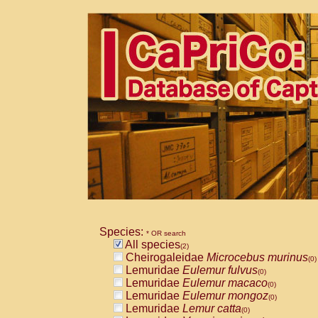
Species:
* OR search
All species
(2)
Cheirogaleidae
Microcebus murinus
(0)
Lemuridae
Eulemur fulvus
(0)
Lemuridae
Eulemur macaco
(0)
Lemuridae
Eulemur mongoz
(0)
Lemuridae
Lemur catta
(0)