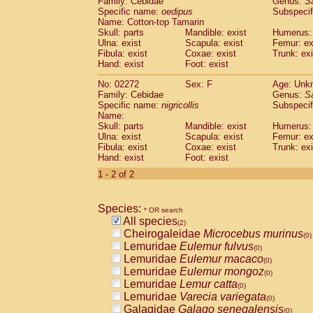
Family: Cebidae
Genus:
S
Cebidae
Saguinus midas
(0)
Specific name:
oedipus
Subspecif
Cebidae
Saguinus mystax
(0)
Name: Cotton-top Tamarin
Cebidae
Saguinus nigricollis
Skull: parts
Mandible: exist
(1)
Humerus: 
Cebidae
Saguinus oedipus
Ulna: exist
Scapula: exist
Femur: ex
(1)
Fibula: exist
Coxae: exist
Trunk: exi
Cebidae
Saguinus weddelli
(0)
Hand: exist
Foot: exist
Cebidae
Saguinus
spp.
(0)
Cebidae
Aotus trivirgatus
(0)
No: 02272
Sex: F
Age: Unk
Cebidae
Cebus albifrons
Family: Cebidae
Genus:
S
(0)
Cebidae
Cebus apella
Specific name:
nigricollis
Subspecif
(0)
Name:
Cebidae
Cebus capucinus
(0)
Skull: parts
Mandible: exist
Humerus: 
Cebidae
Cebus nigrivittatus
(0)
Ulna: exist
Scapula: exist
Femur: ex
Cebidae
Cebus
spp.
(0)
Fibula: exist
Coxae: exist
Trunk: exi
Cebidae
Saimiri boliviensis
Hand: exist
Foot: exist
(0)
Cebidae
Saimiri sciureus
(0)
1 - 2 of 2
Atelidae
Alouatta caraya
(0)
Atelidae
Alouatta fusca
(0)
Atelidae
Alouatta seniculus
Species:
(0)
* OR search
Atelidae
Alouatta
spp.
All species
(0)
(2)
Atelidae
Ateles belzebuth
Cheirogaleidae
Microcebus murinus
(0)
(0)
Atelidae
Ateles geoffroyi
Lemuridae
Eulemur fulvus
(0)
(0)
Atelidae
Ateles paniscus
Lemuridae
Eulemur macaco
(0)
(0)
Atelidae
Ateles
spp.
Lemuridae
Eulemur mongoz
(0)
(0)
Atelidae
Lagothrix lagothricha
Lemuridae
Lemur catta
(0)
(0)
Atelidae
Lagothrix lagothricha cana
Lemuridae
Varecia variegata
(0)
(0)
Pitheciidae
Cacajao calvus rubicundu
Galagidae
Galago senegalensis
(0)