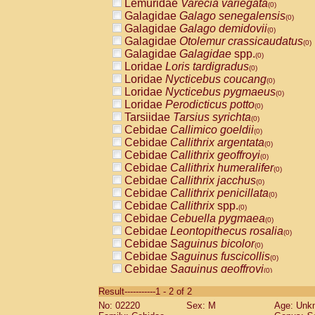
Lemuridae
Varecia variegata
(0)
Galagidae
Galago senegalensis
(0)
Galagidae
Galago demidovii
(0)
Galagidae
Otolemur crassicaudatus
(0)
Galagidae
Galagidae
spp.
(0)
Loridae
Loris tardigradus
(0)
Loridae
Nycticebus coucang
(0)
Loridae
Nycticebus pygmaeus
(0)
Loridae
Perodicticus potto
(0)
Tarsiidae
Tarsius syrichta
(0)
Cebidae
Callimico goeldii
(0)
Cebidae
Callithrix argentata
(0)
Cebidae
Callithrix geoffroyi
(0)
Cebidae
Callithrix humeralifer
(0)
Cebidae
Callithrix jacchus
(0)
Cebidae
Callithrix penicillata
(0)
Cebidae
Callithrix
spp.
(0)
Cebidae
Cebuella pygmaea
(0)
Cebidae
Leontopithecus rosalia
(0)
Cebidae
Saguinus bicolor
(0)
Cebidae
Saguinus fuscicollis
(0)
Cebidae
Saguinus geoffroyi
(0)
Cebidae
Saguinus imperator
(0)
Result-----------1 - 2 of 2
Cebidae
Saguinus labiatus
(0)
No: 02220
Sex: M
Age: Unk
Cebidae
Saguinus leucopus
(0)