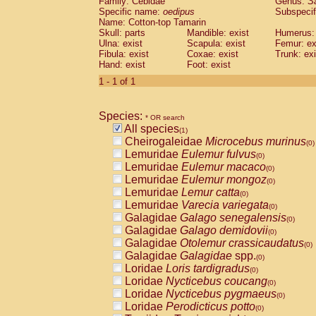
Family: Cebidae
Genus:
S
Cebidae
Saguinus midas
(0)
Specific name:
oedipus
Subspecif
Cebidae
Saguinus mystax
(0)
Name: Cotton-top Tamarin
Cebidae
Saguinus nigricollis
Skull: parts
Mandible: exist
(0)
Humerus: 
Cebidae
Saguinus oedipus
Ulna: exist
Scapula: exist
Femur: ex
(1)
Fibula: exist
Coxae: exist
Trunk: exi
Cebidae
Saguinus weddelli
(0)
Hand: exist
Foot: exist
Cebidae
Saguinus
spp.
(0)
Cebidae
Aotus trivirgatus
1 - 1 of 1
(0)
Cebidae
Cebus albifrons
(0)
Cebidae
Cebus apella
(0)
Species:
Cebidae
Cebus capucinus
* OR search
(0)
All species
Cebidae
Cebus nigrivittatus
(1)
(0)
Cheirogaleidae
Microcebus murinus
Cebidae
Cebus
spp.
(0)
(0)
Lemuridae
Eulemur fulvus
Cebidae
Saimiri boliviensis
(0)
(0)
Lemuridae
Eulemur macaco
Cebidae
Saimiri sciureus
(0)
(0)
Lemuridae
Eulemur mongoz
Atelidae
Alouatta caraya
(0)
(0)
Lemuridae
Lemur catta
Atelidae
Alouatta fusca
(0)
(0)
Lemuridae
Varecia variegata
Atelidae
Alouatta seniculus
(0)
(0)
Galagidae
Galago senegalensis
Atelidae
Alouatta
spp.
(0)
(0)
Galagidae
Galago demidovii
Atelidae
Ateles belzebuth
(0)
(0)
Galagidae
Otolemur crassicaudatus
Atelidae
Ateles geoffroyi
(0)
(0)
Galagidae
Galagidae
spp.
Atelidae
Ateles paniscus
(0)
(0)
Loridae
Loris tardigradus
Atelidae
Ateles
spp.
(0)
(0)
Loridae
Nycticebus coucang
Atelidae
Lagothrix lagothricha
(0)
(0)
Loridae
Nycticebus pygmaeus
Atelidae
Lagothrix lagothricha cana
(0)
(0)
Loridae
Perodicticus potto
Pitheciidae
Cacajao calvus rubicundu
(0)