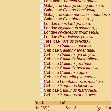
Lemuridae
Varecia variegata
(0)
Galagidae
Galago senegalensis
(0)
Galagidae
Galago demidovii
(0)
Galagidae
Otolemur crassicaudatus
(0)
Galagidae
Galagidae
spp.
(0)
Loridae
Loris tardigradus
(0)
Loridae
Nycticebus coucang
(0)
Loridae
Nycticebus pygmaeus
(0)
Loridae
Perodicticus potto
(0)
Tarsiidae
Tarsius syrichta
(0)
Cebidae
Callimico goeldii
(0)
Cebidae
Callithrix argentata
(0)
Cebidae
Callithrix geoffroyi
(0)
Cebidae
Callithrix humeralifer
(0)
Cebidae
Callithrix jacchus
(0)
Cebidae
Callithrix penicillata
(0)
Cebidae
Callithrix
spp.
(0)
Cebidae
Cebuella pygmaea
(0)
Cebidae
Leontopithecus rosalia
(0)
Cebidae
Saguinus bicolor
(0)
Cebidae
Saguinus fuscicollis
(0)
Cebidae
Saguinus geoffroyi
(0)
Cebidae
Saguinus imperator
(0)
Result-----------1 - 1 of 1
Cebidae
Saguinus labiatus
(0)
No: 02220
Sex: M
Age: Unk
Cebidae
Saguinus leucopus
(0)