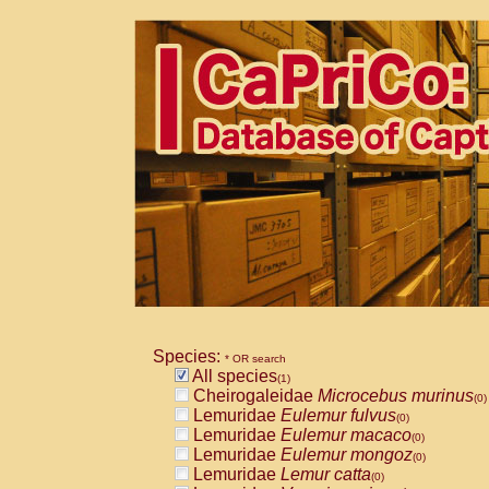
Species:
* OR search
All species
(1)
Cheirogaleidae
Microcebus murinus
(0)
Lemuridae
Eulemur fulvus
(0)
Lemuridae
Eulemur macaco
(0)
Lemuridae
Eulemur mongoz
(0)
Lemuridae
Lemur catta
(0)