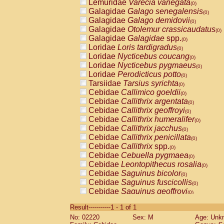
Lemuridae
Varecia variegata
(0)
Galagidae
Galago senegalensis
(0)
Galagidae
Galago demidovii
(0)
Galagidae
Otolemur crassicaudatus
(0)
Galagidae
Galagidae
spp.
(0)
Loridae
Loris tardigradus
(0)
Loridae
Nycticebus coucang
(0)
Loridae
Nycticebus pygmaeus
(0)
Loridae
Perodicticus potto
(0)
Tarsiidae
Tarsius syrichta
(0)
Cebidae
Callimico goeldii
(0)
Cebidae
Callithrix argentata
(0)
Cebidae
Callithrix geoffroyi
(0)
Cebidae
Callithrix humeralifer
(0)
Cebidae
Callithrix jacchus
(0)
Cebidae
Callithrix penicillata
(0)
Cebidae
Callithrix
spp.
(0)
Cebidae
Cebuella pygmaea
(0)
Cebidae
Leontopithecus rosalia
(0)
Cebidae
Saguinus bicolor
(0)
Cebidae
Saguinus fuscicollis
(0)
Cebidae
Saguinus geoffroyi
(0)
Cebidae
Saguinus imperator
(0)
Result-----------1 - 1 of 1
Cebidae
Saguinus labiatus
(0)
No: 02220
Sex: M
Age: Unk
Cebidae
Saguinus leucopus
(0)