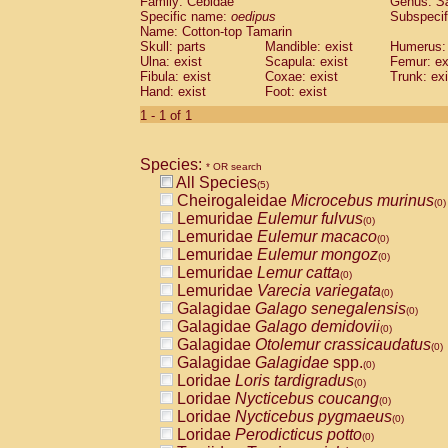
Family: Cebidae
Genus:
S
Cebidae
Saguinus midas
(0)
Specific name:
oedipus
Subspecif
Cebidae
Saguinus mystax
(0)
Name: Cotton-top Tamarin
Cebidae
Saguinus nigricollis
Skull: parts
Mandible: exist
(1)
Humerus: 
Cebidae
Saguinus oedipus
Ulna: exist
Scapula: exist
Femur: ex
(1)
Fibula: exist
Coxae: exist
Trunk: exi
Cebidae
Saguinus weddelli
(0)
Hand: exist
Foot: exist
Cebidae
Saguinus
spp.
(0)
Cebidae
Aotus trivirgatus
1 - 1 of 1
(0)
Cebidae
Cebus albifrons
(0)
Cebidae
Cebus apella
(0)
Species:
Cebidae
Cebus capucinus
* OR search
(0)
All Species
Cebidae
Cebus nigrivittatus
(5)
(0)
Cheirogaleidae
Microcebus murinus
Cebidae
Cebus
spp.
(0)
(0)
Lemuridae
Eulemur fulvus
Cebidae
Saimiri boliviensis
(0)
(0)
Lemuridae
Eulemur macaco
Cebidae
Saimiri sciureus
(0)
(0)
Lemuridae
Eulemur mongoz
Atelidae
Alouatta caraya
(0)
(0)
Lemuridae
Lemur catta
Atelidae
Alouatta fusca
(0)
(0)
Lemuridae
Varecia variegata
Atelidae
Alouatta seniculus
(0)
(0)
Galagidae
Galago senegalensis
Atelidae
Alouatta
spp.
(0)
(0)
Galagidae
Galago demidovii
Atelidae
Ateles belzebuth
(0)
(0)
Galagidae
Otolemur crassicaudatus
Atelidae
Ateles geoffroyi
(0)
(0)
Galagidae
Galagidae
spp.
Atelidae
Ateles paniscus
(0)
(0)
Loridae
Loris tardigradus
Atelidae
Ateles
spp.
(0)
(0)
Loridae
Nycticebus coucang
Atelidae
Lagothrix lagothricha
(0)
(0)
Loridae
Nycticebus pygmaeus
Atelidae
Lagothrix lagothricha cana
(0)
(0)
Loridae
Perodicticus potto
Pitheciidae
Cacajao calvus rubicundu
(0)