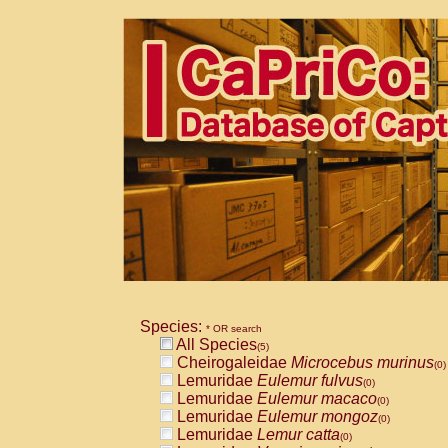
Species:
* OR search
All Species
(5)
Cheirogaleidae
Microcebus murinus
(0)
Lemuridae
Eulemur fulvus
(0)
Lemuridae
Eulemur macaco
(0)
Lemuridae
Eulemur mongoz
(0)
Lemuridae
Lemur catta
(0)