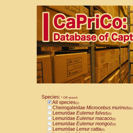
Species:
* OR search
All species
(1)
Cheirogaleidae
Microcebus murinus
(0)
Lemuridae
Eulemur fulvus
(0)
Lemuridae
Eulemur macaco
(0)
Lemuridae
Eulemur mongoz
(0)
Lemuridae
Lemur catta
(0)