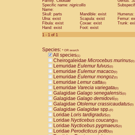
Family: Cebidae
Genus:
S
Cebidae
Saguinus midas
(0)
Specific name:
nigricollis
Subspecif
Cebidae
Saguinus mystax
(0)
Name:
Cebidae
Saguinus nigricollis
Skull: parts
Mandible: exist
(1)
Humerus: 
Cebidae
Saguinus oedipus
Ulna: exist
Scapula: exist
Femur: ex
(0)
Fibula: exist
Coxae: exist
Trunk: exi
Cebidae
Saguinus weddelli
(0)
Hand: exist
Foot: exist
Cebidae
Saguinus
spp.
(0)
Cebidae
Aotus trivirgatus
1 - 1 of 1
(0)
Cebidae
Cebus albifrons
(0)
Cebidae
Cebus apella
(0)
Species:
Cebidae
Cebus capucinus
* OR search
(0)
All species
Cebidae
Cebus nigrivittatus
(1)
(0)
Cheirogaleidae
Microcebus murinus
Cebidae
Cebus
spp.
(0)
(0)
Lemuridae
Eulemur fulvus
Cebidae
Saimiri boliviensis
(0)
(0)
Lemuridae
Eulemur macaco
Cebidae
Saimiri sciureus
(0)
(0)
Lemuridae
Eulemur mongoz
Atelidae
Alouatta caraya
(0)
(0)
Lemuridae
Lemur catta
Atelidae
Alouatta fusca
(0)
(0)
Lemuridae
Varecia variegata
Atelidae
Alouatta seniculus
(0)
(0)
Galagidae
Galago senegalensis
Atelidae
Alouatta
spp.
(0)
(0)
Galagidae
Galago demidovii
Atelidae
Ateles belzebuth
(0)
(0)
Galagidae
Otolemur crassicaudatus
Atelidae
Ateles geoffroyi
(0)
(0)
Galagidae
Galagidae
spp.
Atelidae
Ateles paniscus
(0)
(0)
Loridae
Loris tardigradus
Atelidae
Ateles
spp.
(0)
(0)
Loridae
Nycticebus coucang
Atelidae
Lagothrix lagothricha
(0)
(0)
Loridae
Nycticebus pygmaeus
Atelidae
Lagothrix lagothricha cana
(0)
(0)
Loridae
Perodicticus potto
Pitheciidae
Cacajao calvus rubicundu
(0)