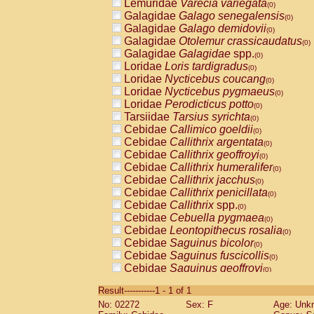
Lemuridae
Varecia variegata
(0)
Galagidae
Galago senegalensis
(0)
Galagidae
Galago demidovii
(0)
Galagidae
Otolemur crassicaudatus
(0)
Galagidae
Galagidae
spp.
(0)
Loridae
Loris tardigradus
(0)
Loridae
Nycticebus coucang
(0)
Loridae
Nycticebus pygmaeus
(0)
Loridae
Perodicticus potto
(0)
Tarsiidae
Tarsius syrichta
(0)
Cebidae
Callimico goeldii
(0)
Cebidae
Callithrix argentata
(0)
Cebidae
Callithrix geoffroyi
(0)
Cebidae
Callithrix humeralifer
(0)
Cebidae
Callithrix jacchus
(0)
Cebidae
Callithrix penicillata
(0)
Cebidae
Callithrix
spp.
(0)
Cebidae
Cebuella pygmaea
(0)
Cebidae
Leontopithecus rosalia
(0)
Cebidae
Saguinus bicolor
(0)
Cebidae
Saguinus fuscicollis
(0)
Cebidae
Saguinus geoffroyi
(0)
Cebidae
Saguinus imperator
(0)
Result-----------1 - 1 of 1
Cebidae
Saguinus labiatus
(0)
No: 02272
Sex: F
Age: Unk
Cebidae
Saguinus leucopus
(0)