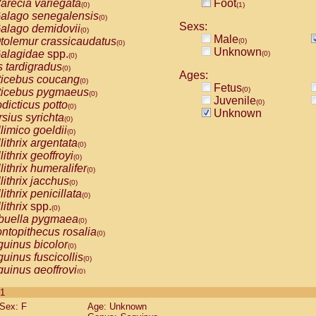
arecia variegata
Foot
(0)
(1)
alago senegalensis
(0)
Sexs:
alago demidovii
(0)
Male
tolemur crassicaudatus
(0)
(0)
Unknown
alagidae
spp.
(0)
(0)
s tardigradus
(0)
Ages:
ticebus coucang
(0)
Fetus
(0)
ticebus pygmaeus
(0)
Juvenile
(0)
dicticus potto
(0)
Unknown
rsius syrichta
(0)
limico goeldii
(0)
lithrix argentata
(0)
lithrix geoffroyi
(0)
lithrix humeralifer
(0)
lithrix jacchus
(0)
lithrix penicillata
(0)
lithrix
spp.
(0)
buella pygmaea
(0)
ntopithecus rosalia
(0)
uinus bicolor
(0)
uinus fuscicollis
(0)
uinus geoffroyi
(0)
uinus imperator
(0)
 1
uinus labiatus
(0)
Sex: F
Age: Unknown
guinus leucopus
(0)