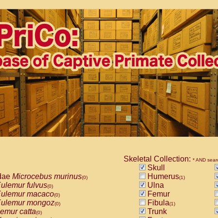
Skeletal Collection:
* AND sear
Skull
dae
Microcebus murinus
Humerus
(0)
(1)
ulemur fulvus
Ulna
(0)
ulemur macaco
Femur
(0)
ulemur mongoz
Fibula
(0)
(1)
emur catta
Trunk
(0)