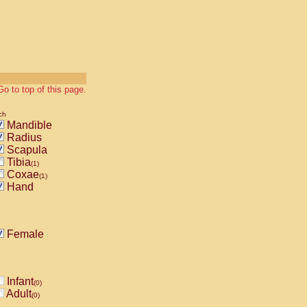
Go to top of this page.
ch
Mandible
Radius
Scapula
Tibia
(1)
Coxae
(1)
Hand
Female
Infant
(0)
Adult
(0)