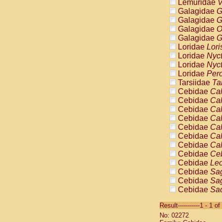
Lemuridae
V
Galagidae
G
Galagidae
G
Galagidae
O
Galagidae
G
Loridae
Lori
Loridae
Nyc
Loridae
Nyc
Loridae
Pero
Tarsiidae
Ta
Cebidae
Cal
Cebidae
Cal
Cebidae
Cal
Cebidae
Cal
Cebidae
Cal
Cebidae
Cal
Cebidae
Cal
Cebidae
Ce
Cebidae
Leo
Cebidae
Sag
Cebidae
Sag
Cebidae
Sag
Cebidae
Sag
Result-----------1 - 1 of
Cebidae
Sag
No: 02272
Cebidae
Sa