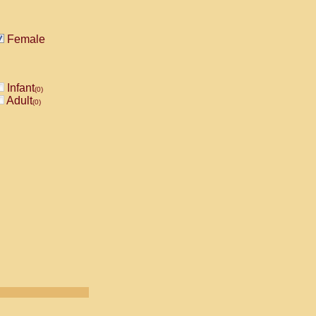
Female
Infant
(0)
Adult
(0)