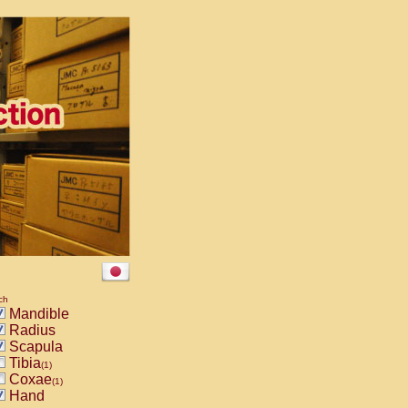
ch
Mandible
Radius
Scapula
Tibia
(1)
Coxae
(1)
Hand