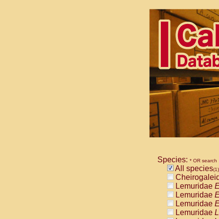
Species:
* OR search
All species
(1)
Cheirogalei
Lemuridae
E
Lemuridae
E
Lemuridae
E
Lemuridae
L