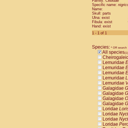
Family: Cebidae
Cebidae
Sa
Specific name:
nigrico
Cebidae
Sa
Name:
Cebidae
Sag
Skull: parts
Cebidae
Sa
Ulna: exist
Fibula: exist
Cebidae
Sag
Hand: exist
Cebidae
Sa
Cebidae
Aot
1 - 1 of 1
Cebidae
Ceb
Cebidae
Ceb
Species:
Cebidae
Ce
* OR search
All species
Cebidae
Ceb
(1)
Cheirogalei
Cebidae
Ce
Lemuridae
E
Cebidae
Sai
Lemuridae
E
Cebidae
Sai
Lemuridae
E
Atelidae
Alo
Lemuridae
L
Atelidae
Alo
Lemuridae
V
Atelidae
Alo
Galagidae
G
Atelidae
Alo
Galagidae
G
Atelidae
Ate
Galagidae
O
Atelidae
Ate
Galagidae
G
Atelidae
Ate
Loridae
Lori
Atelidae
Ate
Loridae
Nyc
Atelidae
Lag
Loridae
Nyc
Atelidae
Lag
Loridae
Pero
Pitheciidae