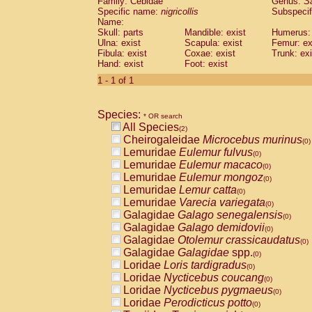
Family: Cebidae
Genus:
S
Cebidae
Saguinus midas
(0)
Specific name:
nigricollis
Subspecif
Cebidae
Saguinus mystax
(0)
Name:
Cebidae
Saguinus nigricollis
Skull: parts
Mandible: exist
(1)
Humerus: 
Cebidae
Saguinus oedipus
Ulna: exist
Scapula: exist
Femur: ex
(1)
Fibula: exist
Coxae: exist
Trunk: exi
Cebidae
Saguinus weddelli
(0)
Hand: exist
Foot: exist
Cebidae
Saguinus
spp.
(0)
Cebidae
Aotus trivirgatus
1 - 1 of 1
(0)
Cebidae
Cebus albifrons
(0)
Cebidae
Cebus apella
(0)
Species:
Cebidae
Cebus capucinus
* OR search
(0)
All Species
Cebidae
Cebus nigrivittatus
(2)
(0)
Cheirogaleidae
Microcebus murinus
Cebidae
Cebus
spp.
(0)
(0)
Lemuridae
Eulemur fulvus
Cebidae
Saimiri boliviensis
(0)
(0)
Lemuridae
Eulemur macaco
Cebidae
Saimiri sciureus
(0)
(0)
Lemuridae
Eulemur mongoz
Atelidae
Alouatta caraya
(0)
(0)
Lemuridae
Lemur catta
Atelidae
Alouatta fusca
(0)
(0)
Lemuridae
Varecia variegata
Atelidae
Alouatta seniculus
(0)
(0)
Galagidae
Galago senegalensis
Atelidae
Alouatta
spp.
(0)
(0)
Galagidae
Galago demidovii
Atelidae
Ateles belzebuth
(0)
(0)
Galagidae
Otolemur crassicaudatus
Atelidae
Ateles geoffroyi
(0)
(0)
Galagidae
Galagidae
spp.
Atelidae
Ateles paniscus
(0)
(0)
Loridae
Loris tardigradus
Atelidae
Ateles
spp.
(0)
(0)
Loridae
Nycticebus coucang
Atelidae
Lagothrix lagothricha
(0)
(0)
Loridae
Nycticebus pygmaeus
Atelidae
Lagothrix lagothricha cana
(0)
(0)
Loridae
Perodicticus potto
Pitheciidae
Cacajao calvus rubicundu
(0)