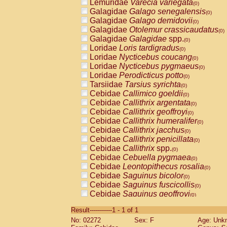
Lemuridae
Varecia variegata
(0)
Galagidae
Galago senegalensis
(0)
Galagidae
Galago demidovii
(0)
Galagidae
Otolemur crassicaudatus
(0)
Galagidae
Galagidae
spp.
(0)
Loridae
Loris tardigradus
(0)
Loridae
Nycticebus coucang
(0)
Loridae
Nycticebus pygmaeus
(0)
Loridae
Perodicticus potto
(0)
Tarsiidae
Tarsius syrichta
(0)
Cebidae
Callimico goeldii
(0)
Cebidae
Callithrix argentata
(0)
Cebidae
Callithrix geoffroyi
(0)
Cebidae
Callithrix humeralifer
(0)
Cebidae
Callithrix jacchus
(0)
Cebidae
Callithrix penicillata
(0)
Cebidae
Callithrix
spp.
(0)
Cebidae
Cebuella pygmaea
(0)
Cebidae
Leontopithecus rosalia
(0)
Cebidae
Saguinus bicolor
(0)
Cebidae
Saguinus fuscicollis
(0)
Cebidae
Saguinus geoffroyi
(0)
Cebidae
Saguinus imperator
(0)
Result-----------1 - 1 of 1
Cebidae
Saguinus labiatus
(0)
No: 02272
Sex: F
Age: Unk
Cebidae
Saguinus leucopus
(0)