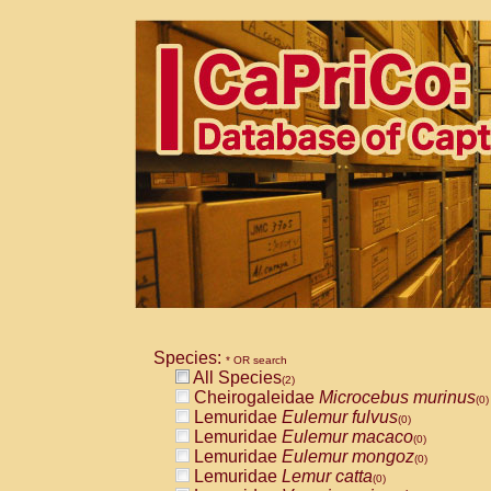
Species:
* OR search
All Species
(2)
Cheirogaleidae
Microcebus murinus
(0)
Lemuridae
Eulemur fulvus
(0)
Lemuridae
Eulemur macaco
(0)
Lemuridae
Eulemur mongoz
(0)
Lemuridae
Lemur catta
(0)