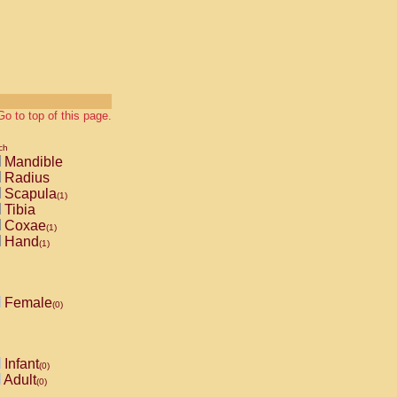
Go to top of this page.
ch
Mandible
Radius
Scapula
(1)
Tibia
Coxae
(1)
Hand
(1)
Female
(0)
Infant
(0)
Adult
(0)