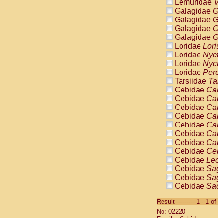
Lemuridae
V
Galagidae
G
Galagidae
G
Galagidae
O
Galagidae
G
Loridae
Lori
Loridae
Nyc
Loridae
Nyc
Loridae
Pero
Tarsiidae
Ta
Cebidae
Cal
Cebidae
Cal
Cebidae
Cal
Cebidae
Cal
Cebidae
Cal
Cebidae
Cal
Cebidae
Cal
Cebidae
Ce
Cebidae
Leo
Cebidae
Sag
Cebidae
Sag
Cebidae
Sag
Cebidae
Sag
Result-----------1 - 1 of
Cebidae
Sag
No: 02220
Cebidae
Sa