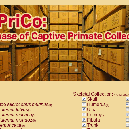
Skeletal Collection:
* AND sear
Skull
dae
Microcebus murinus
Humerus
(0)
(1)
ulemur fulvus
Ulna
(0)
ulemur macaco
Femur
(0)
(1)
ulemur mongoz
Fibula
(0)
emur catta
Trunk
(0)