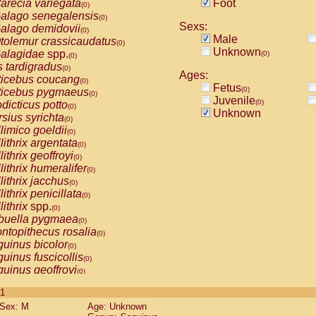
arecia variegata
Foot
(0)
alago senegalensis
(0)
Sexs:
alago demidovii
(0)
Male
tolemur crassicaudatus
(0)
Unknown
alagidae
spp.
(0)
(0)
s tardigradus
(0)
Ages:
ticebus coucang
(0)
Fetus
(0)
ticebus pygmaeus
(0)
Juvenile
(0)
dicticus potto
(0)
Unknown
rsius syrichta
(0)
limico goeldii
(0)
lithrix argentata
(0)
lithrix geoffroyi
(0)
lithrix humeralifer
(0)
lithrix jacchus
(0)
lithrix penicillata
(0)
lithrix
spp.
(0)
buella pygmaea
(0)
ntopithecus rosalia
(0)
uinus bicolor
(0)
uinus fuscicollis
(0)
uinus geoffroyi
(0)
uinus imperator
(0)
 1
uinus labiatus
(0)
Sex: M
Age: Unknown
guinus leucopus
(0)