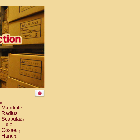
ch
Mandible
Radius
Scapula
(1)
Tibia
Coxae
(1)
Hand
(1)