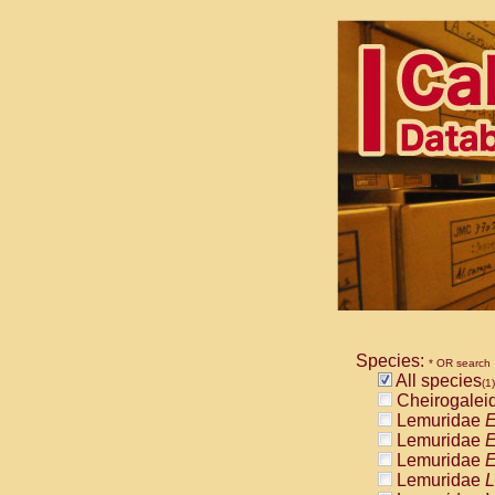
Species:
* OR search
All species
(1)
Cheirogalei
Lemuridae
E
Lemuridae
E
Lemuridae
E
Lemuridae
L