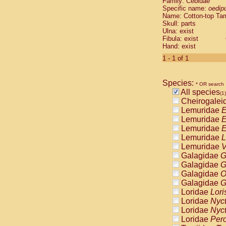
Family: Cebidae
Cebidae
Sa
Specific name:
oedip
Cebidae
Sa
Name: Cotton-top Ta
Cebidae
Sag
Skull: parts
Cebidae
Sa
Ulna: exist
Fibula: exist
Cebidae
Sag
Hand: exist
Cebidae
Sa
Cebidae
Aot
1 - 1 of 1
Cebidae
Ceb
Cebidae
Ceb
Species:
Cebidae
Ce
* OR search
All species
Cebidae
Ceb
(1)
Cheirogalei
Cebidae
Ce
Lemuridae
E
Cebidae
Sai
Lemuridae
E
Cebidae
Sai
Lemuridae
E
Atelidae
Alo
Lemuridae
L
Atelidae
Alo
Lemuridae
V
Atelidae
Alo
Galagidae
G
Atelidae
Alo
Galagidae
G
Atelidae
Ate
Galagidae
O
Atelidae
Ate
Galagidae
G
Atelidae
Ate
Loridae
Lori
Atelidae
Ate
Loridae
Nyc
Atelidae
Lag
Loridae
Nyc
Atelidae
Lag
Loridae
Pero
Pitheciidae