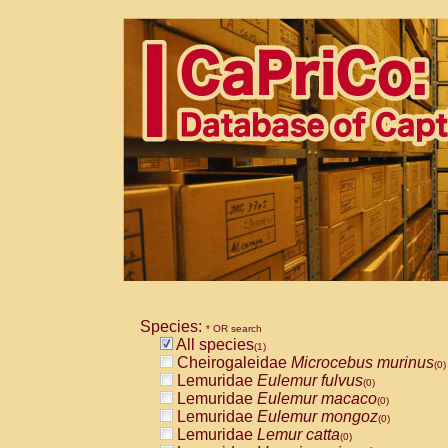
Species:
* OR search
All species
(1)
Cheirogaleidae
Microcebus murinus
(0)
Lemuridae
Eulemur fulvus
(0)
Lemuridae
Eulemur macaco
(0)
Lemuridae
Eulemur mongoz
(0)
Lemuridae
Lemur catta
(0)