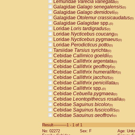
Lemuridae
Varecia variegata
(0)
Galagidae
Galago senegalensis
(0)
Galagidae
Galago demidovii
(0)
Galagidae
Otolemur crassicaudatus
(0)
Galagidae
Galagidae
spp.
(0)
Loridae
Loris tardigradus
(0)
Loridae
Nycticebus coucang
(0)
Loridae
Nycticebus pygmaeus
(0)
Loridae
Perodicticus potto
(0)
Tarsiidae
Tarsius syrichta
(0)
Cebidae
Callimico goeldii
(0)
Cebidae
Callithrix argentata
(0)
Cebidae
Callithrix geoffroyi
(0)
Cebidae
Callithrix humeralifer
(0)
Cebidae
Callithrix jacchus
(0)
Cebidae
Callithrix penicillata
(0)
Cebidae
Callithrix
spp.
(0)
Cebidae
Cebuella pygmaea
(0)
Cebidae
Leontopithecus rosalia
(0)
Cebidae
Saguinus bicolor
(0)
Cebidae
Saguinus fuscicollis
(0)
Cebidae
Saguinus geoffroyi
(0)
Cebidae
Saguinus imperator
(0)
Result-----------1 - 1 of 1
Cebidae
Saguinus labiatus
(0)
No: 02272
Sex: F
Age: Unk
Cebidae
Saguinus leucopus
(0)