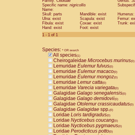
Family: Cebidae
Genus:
S
Cebidae
Saguinus midas
(0)
Specific name:
nigricollis
Subspecif
Cebidae
Saguinus mystax
(0)
Name:
Cebidae
Saguinus nigricollis
Skull: parts
Mandible: exist
(1)
Humerus: 
Cebidae
Saguinus oedipus
Ulna: exist
Scapula: exist
Femur: ex
(0)
Fibula: exist
Coxae: exist
Trunk: exi
Cebidae
Saguinus weddelli
(0)
Hand: exist
Foot: exist
Cebidae
Saguinus
spp.
(0)
Cebidae
Aotus trivirgatus
1 - 1 of 1
(0)
Cebidae
Cebus albifrons
(0)
Cebidae
Cebus apella
(0)
Species:
Cebidae
Cebus capucinus
* OR search
(0)
All species
Cebidae
Cebus nigrivittatus
(1)
(0)
Cheirogaleidae
Microcebus murinus
Cebidae
Cebus
spp.
(0)
(0)
Lemuridae
Eulemur fulvus
Cebidae
Saimiri boliviensis
(0)
(0)
Lemuridae
Eulemur macaco
Cebidae
Saimiri sciureus
(0)
(0)
Lemuridae
Eulemur mongoz
Atelidae
Alouatta caraya
(0)
(0)
Lemuridae
Lemur catta
Atelidae
Alouatta fusca
(0)
(0)
Lemuridae
Varecia variegata
Atelidae
Alouatta seniculus
(0)
(0)
Galagidae
Galago senegalensis
Atelidae
Alouatta
spp.
(0)
(0)
Galagidae
Galago demidovii
Atelidae
Ateles belzebuth
(0)
(0)
Galagidae
Otolemur crassicaudatus
Atelidae
Ateles geoffroyi
(0)
(0)
Galagidae
Galagidae
spp.
Atelidae
Ateles paniscus
(0)
(0)
Loridae
Loris tardigradus
Atelidae
Ateles
spp.
(0)
(0)
Loridae
Nycticebus coucang
Atelidae
Lagothrix lagothricha
(0)
(0)
Loridae
Nycticebus pygmaeus
Atelidae
Lagothrix lagothricha cana
(0)
(0)
Loridae
Perodicticus potto
Pitheciidae
Cacajao calvus rubicundu
(0)