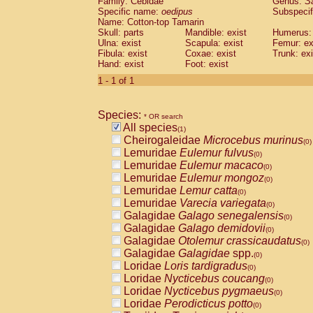
Family: Cebidae
Genus:
S
Cebidae
Saguinus midas
(0)
Specific name:
oedipus
Subspecif
Cebidae
Saguinus mystax
(0)
Name: Cotton-top Tamarin
Cebidae
Saguinus nigricollis
Skull: parts
Mandible: exist
(0)
Humerus: 
Cebidae
Saguinus oedipus
Ulna: exist
Scapula: exist
Femur: ex
(1)
Fibula: exist
Coxae: exist
Trunk: exi
Cebidae
Saguinus weddelli
(0)
Hand: exist
Foot: exist
Cebidae
Saguinus
spp.
(0)
Cebidae
Aotus trivirgatus
1 - 1 of 1
(0)
Cebidae
Cebus albifrons
(0)
Cebidae
Cebus apella
(0)
Species:
Cebidae
Cebus capucinus
* OR search
(0)
All species
Cebidae
Cebus nigrivittatus
(1)
(0)
Cheirogaleidae
Microcebus murinus
Cebidae
Cebus
spp.
(0)
(0)
Lemuridae
Eulemur fulvus
Cebidae
Saimiri boliviensis
(0)
(0)
Lemuridae
Eulemur macaco
Cebidae
Saimiri sciureus
(0)
(0)
Lemuridae
Eulemur mongoz
Atelidae
Alouatta caraya
(0)
(0)
Lemuridae
Lemur catta
Atelidae
Alouatta fusca
(0)
(0)
Lemuridae
Varecia variegata
Atelidae
Alouatta seniculus
(0)
(0)
Galagidae
Galago senegalensis
Atelidae
Alouatta
spp.
(0)
(0)
Galagidae
Galago demidovii
Atelidae
Ateles belzebuth
(0)
(0)
Galagidae
Otolemur crassicaudatus
Atelidae
Ateles geoffroyi
(0)
(0)
Galagidae
Galagidae
spp.
Atelidae
Ateles paniscus
(0)
(0)
Loridae
Loris tardigradus
Atelidae
Ateles
spp.
(0)
(0)
Loridae
Nycticebus coucang
Atelidae
Lagothrix lagothricha
(0)
(0)
Loridae
Nycticebus pygmaeus
Atelidae
Lagothrix lagothricha cana
(0)
(0)
Loridae
Perodicticus potto
Pitheciidae
Cacajao calvus rubicundu
(0)