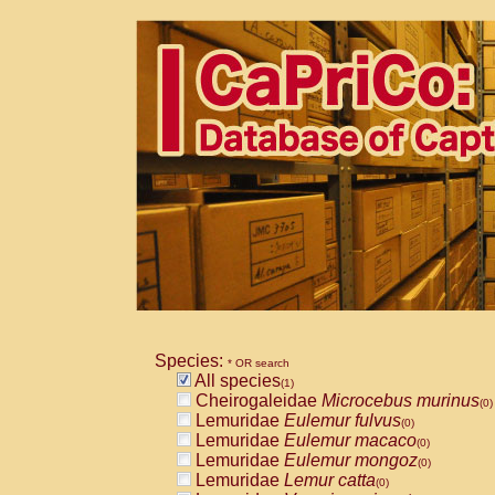
Species:
* OR search
All species
(1)
Cheirogaleidae
Microcebus murinus
(0)
Lemuridae
Eulemur fulvus
(0)
Lemuridae
Eulemur macaco
(0)
Lemuridae
Eulemur mongoz
(0)
Lemuridae
Lemur catta
(0)