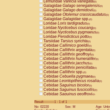
Lemuridae
Varecia variegata
(0)
Galagidae
Galago senegalensis
(0)
Galagidae
Galago demidovii
(0)
Galagidae
Otolemur crassicaudatus
(0)
Galagidae
Galagidae
spp.
(0)
Loridae
Loris tardigradus
(0)
Loridae
Nycticebus coucang
(0)
Loridae
Nycticebus pygmaeus
(0)
Loridae
Perodicticus potto
(0)
Tarsiidae
Tarsius syrichta
(0)
Cebidae
Callimico goeldii
(0)
Cebidae
Callithrix argentata
(0)
Cebidae
Callithrix geoffroyi
(0)
Cebidae
Callithrix humeralifer
(0)
Cebidae
Callithrix jacchus
(0)
Cebidae
Callithrix penicillata
(0)
Cebidae
Callithrix
spp.
(0)
Cebidae
Cebuella pygmaea
(0)
Cebidae
Leontopithecus rosalia
(0)
Cebidae
Saguinus bicolor
(0)
Cebidae
Saguinus fuscicollis
(0)
Cebidae
Saguinus geoffroyi
(0)
Cebidae
Saguinus imperator
(0)
Result-----------1 - 1 of 1
Cebidae
Saguinus labiatus
(0)
No: 02220
Sex: M
Age: Unk
Cebidae
Saguinus leucopus
(0)