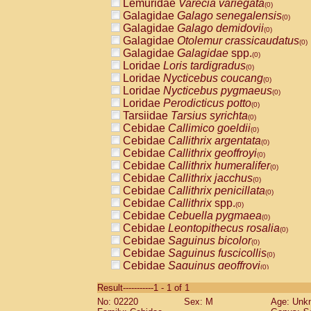
Lemuridae
Varecia variegata
(0)
Galagidae
Galago senegalensis
(0)
Galagidae
Galago demidovii
(0)
Galagidae
Otolemur crassicaudatus
(0)
Galagidae
Galagidae
spp.
(0)
Loridae
Loris tardigradus
(0)
Loridae
Nycticebus coucang
(0)
Loridae
Nycticebus pygmaeus
(0)
Loridae
Perodicticus potto
(0)
Tarsiidae
Tarsius syrichta
(0)
Cebidae
Callimico goeldii
(0)
Cebidae
Callithrix argentata
(0)
Cebidae
Callithrix geoffroyi
(0)
Cebidae
Callithrix humeralifer
(0)
Cebidae
Callithrix jacchus
(0)
Cebidae
Callithrix penicillata
(0)
Cebidae
Callithrix
spp.
(0)
Cebidae
Cebuella pygmaea
(0)
Cebidae
Leontopithecus rosalia
(0)
Cebidae
Saguinus bicolor
(0)
Cebidae
Saguinus fuscicollis
(0)
Cebidae
Saguinus geoffroyi
(0)
Cebidae
Saguinus imperator
(0)
Result-----------1 - 1 of 1
Cebidae
Saguinus labiatus
(0)
No: 02220
Sex: M
Age: Unk
Cebidae
Saguinus leucopus
(0)