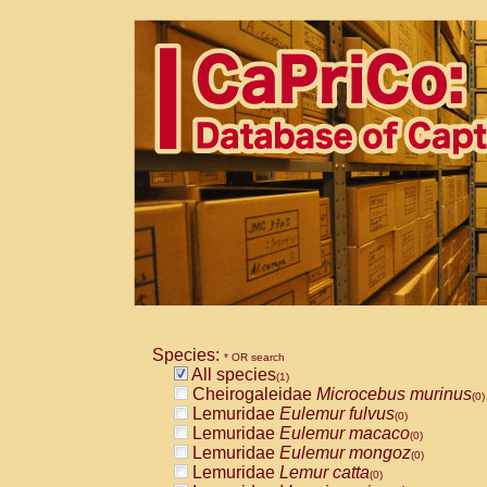
Species:
* OR search
All species
(1)
Cheirogaleidae
Microcebus murinus
(0)
Lemuridae
Eulemur fulvus
(0)
Lemuridae
Eulemur macaco
(0)
Lemuridae
Eulemur mongoz
(0)
Lemuridae
Lemur catta
(0)