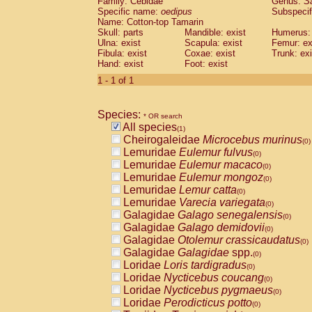
Family: Cebidae
Genus:
S
Cebidae
Saguinus midas
(0)
Specific name:
oedipus
Subspecif
Cebidae
Saguinus mystax
(0)
Name: Cotton-top Tamarin
Cebidae
Saguinus nigricollis
Skull: parts
Mandible: exist
(0)
Humerus: 
Cebidae
Saguinus oedipus
Ulna: exist
Scapula: exist
Femur: ex
(1)
Fibula: exist
Coxae: exist
Trunk: exi
Cebidae
Saguinus weddelli
(0)
Hand: exist
Foot: exist
Cebidae
Saguinus
spp.
(0)
Cebidae
Aotus trivirgatus
1 - 1 of 1
(0)
Cebidae
Cebus albifrons
(0)
Cebidae
Cebus apella
(0)
Species:
Cebidae
Cebus capucinus
* OR search
(0)
All species
Cebidae
Cebus nigrivittatus
(1)
(0)
Cheirogaleidae
Microcebus murinus
Cebidae
Cebus
spp.
(0)
(0)
Lemuridae
Eulemur fulvus
Cebidae
Saimiri boliviensis
(0)
(0)
Lemuridae
Eulemur macaco
Cebidae
Saimiri sciureus
(0)
(0)
Lemuridae
Eulemur mongoz
Atelidae
Alouatta caraya
(0)
(0)
Lemuridae
Lemur catta
Atelidae
Alouatta fusca
(0)
(0)
Lemuridae
Varecia variegata
Atelidae
Alouatta seniculus
(0)
(0)
Galagidae
Galago senegalensis
Atelidae
Alouatta
spp.
(0)
(0)
Galagidae
Galago demidovii
Atelidae
Ateles belzebuth
(0)
(0)
Galagidae
Otolemur crassicaudatus
Atelidae
Ateles geoffroyi
(0)
(0)
Galagidae
Galagidae
spp.
Atelidae
Ateles paniscus
(0)
(0)
Loridae
Loris tardigradus
Atelidae
Ateles
spp.
(0)
(0)
Loridae
Nycticebus coucang
Atelidae
Lagothrix lagothricha
(0)
(0)
Loridae
Nycticebus pygmaeus
Atelidae
Lagothrix lagothricha cana
(0)
(0)
Loridae
Perodicticus potto
Pitheciidae
Cacajao calvus rubicundu
(0)