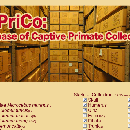
Skeletal Collection:
* AND sear
Skull
dae
Microcebus murinus
Humerus
(0)
ulemur fulvus
Ulna
(0)
ulemur macaco
Femur
(0)
(1)
ulemur mongoz
Fibula
(0)
emur catta
Trunk
(0)
(1)