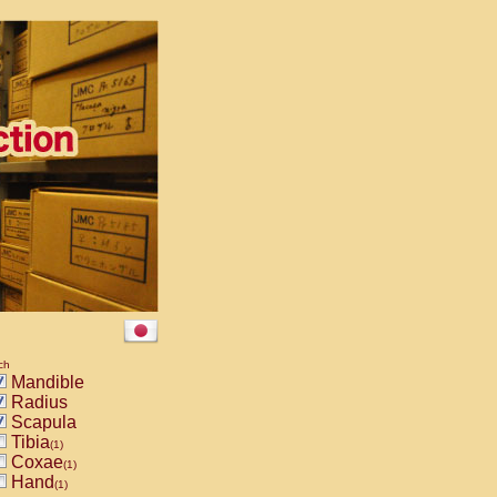
ch
Mandible
Radius
Scapula
Tibia
(1)
Coxae
(1)
Hand
(1)