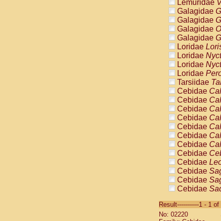
Lemuridae
V
Galagidae
G
Galagidae
G
Galagidae
O
Galagidae
G
Loridae
Lori
Loridae
Nyc
Loridae
Nyc
Loridae
Pero
Tarsiidae
Ta
Cebidae
Cal
Cebidae
Cal
Cebidae
Cal
Cebidae
Cal
Cebidae
Cal
Cebidae
Cal
Cebidae
Cal
Cebidae
Ce
Cebidae
Leo
Cebidae
Sag
Cebidae
Sag
Cebidae
Sag
Cebidae
Sag
Result-----------1 - 1 of
Cebidae
Sag
No: 02220
Cebidae
Sa