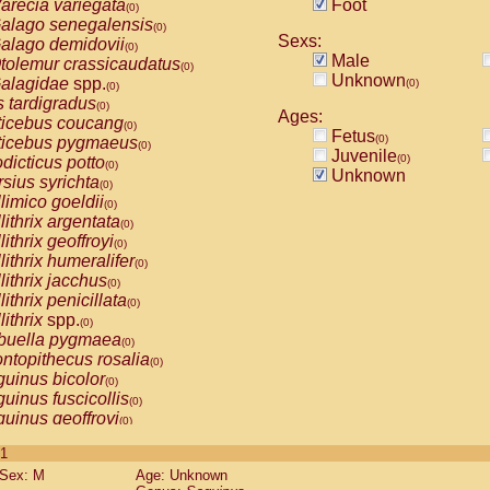
arecia variegata
Foot
(0)
alago senegalensis
(0)
Sexs:
alago demidovii
(0)
Male
tolemur crassicaudatus
(0)
Unknown
alagidae
spp.
(0)
(0)
s tardigradus
(0)
Ages:
ticebus coucang
(0)
Fetus
(0)
ticebus pygmaeus
(0)
Juvenile
(0)
dicticus potto
(0)
Unknown
rsius syrichta
(0)
limico goeldii
(0)
lithrix argentata
(0)
lithrix geoffroyi
(0)
lithrix humeralifer
(0)
lithrix jacchus
(0)
lithrix penicillata
(0)
lithrix
spp.
(0)
buella pygmaea
(0)
ntopithecus rosalia
(0)
uinus bicolor
(0)
uinus fuscicollis
(0)
uinus geoffroyi
(0)
uinus imperator
(0)
 1
uinus labiatus
(0)
Sex: M
Age: Unknown
guinus leucopus
(0)