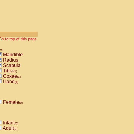
Go to top of this page.
ch
Mandible
Radius
Scapula
Tibia
(1)
Coxae
(1)
Hand
(1)
Female
(0)
Infant
(0)
Adult
(0)