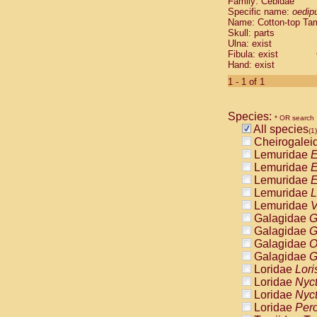
Family: Cebidae
Cebidae
Sa
Specific name:
oedip
Cebidae
Sa
Name: Cotton-top Ta
Cebidae
Sag
Skull: parts
Cebidae
Sa
Ulna: exist
Fibula: exist
Cebidae
Sag
Hand: exist
Cebidae
Sa
Cebidae
Aot
1 - 1 of 1
Cebidae
Ceb
Cebidae
Ceb
Species:
Cebidae
Ce
* OR search
All species
Cebidae
Ceb
(1)
Cheirogalei
Cebidae
Ce
Lemuridae
E
Cebidae
Sai
Lemuridae
E
Cebidae
Sai
Lemuridae
E
Atelidae
Alo
Lemuridae
L
Atelidae
Alo
Lemuridae
V
Atelidae
Alo
Galagidae
G
Atelidae
Alo
Galagidae
G
Atelidae
Ate
Galagidae
O
Atelidae
Ate
Galagidae
G
Atelidae
Ate
Loridae
Lori
Atelidae
Ate
Loridae
Nyc
Atelidae
Lag
Loridae
Nyc
Atelidae
Lag
Loridae
Pero
Pitheciidae