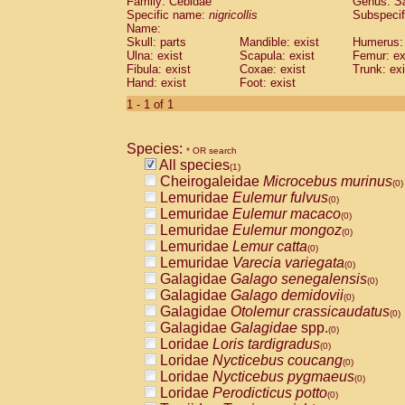
Family: Cebidae
Genus:
S
Cebidae
Saguinus midas
(0)
Specific name:
nigricollis
Subspecif
Cebidae
Saguinus mystax
(0)
Name:
Cebidae
Saguinus nigricollis
Skull: parts
Mandible: exist
(1)
Humerus: 
Cebidae
Saguinus oedipus
Ulna: exist
Scapula: exist
Femur: ex
(0)
Fibula: exist
Coxae: exist
Trunk: exi
Cebidae
Saguinus weddelli
(0)
Hand: exist
Foot: exist
Cebidae
Saguinus
spp.
(0)
Cebidae
Aotus trivirgatus
1 - 1 of 1
(0)
Cebidae
Cebus albifrons
(0)
Cebidae
Cebus apella
(0)
Species:
Cebidae
Cebus capucinus
* OR search
(0)
All species
Cebidae
Cebus nigrivittatus
(1)
(0)
Cheirogaleidae
Microcebus murinus
Cebidae
Cebus
spp.
(0)
(0)
Lemuridae
Eulemur fulvus
Cebidae
Saimiri boliviensis
(0)
(0)
Lemuridae
Eulemur macaco
Cebidae
Saimiri sciureus
(0)
(0)
Lemuridae
Eulemur mongoz
Atelidae
Alouatta caraya
(0)
(0)
Lemuridae
Lemur catta
Atelidae
Alouatta fusca
(0)
(0)
Lemuridae
Varecia variegata
Atelidae
Alouatta seniculus
(0)
(0)
Galagidae
Galago senegalensis
Atelidae
Alouatta
spp.
(0)
(0)
Galagidae
Galago demidovii
Atelidae
Ateles belzebuth
(0)
(0)
Galagidae
Otolemur crassicaudatus
Atelidae
Ateles geoffroyi
(0)
(0)
Galagidae
Galagidae
spp.
Atelidae
Ateles paniscus
(0)
(0)
Loridae
Loris tardigradus
Atelidae
Ateles
spp.
(0)
(0)
Loridae
Nycticebus coucang
Atelidae
Lagothrix lagothricha
(0)
(0)
Loridae
Nycticebus pygmaeus
Atelidae
Lagothrix lagothricha cana
(0)
(0)
Loridae
Perodicticus potto
Pitheciidae
Cacajao calvus rubicundu
(0)