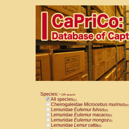
Species:
* OR search
All species
(1)
Cheirogaleidae
Microcebus murinus
(0)
Lemuridae
Eulemur fulvus
(0)
Lemuridae
Eulemur macaco
(0)
Lemuridae
Eulemur mongoz
(0)
Lemuridae
Lemur catta
(0)