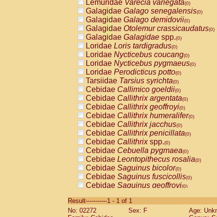
Lemuridae
Varecia variegata
(0)
Galagidae
Galago senegalensis
(0)
Galagidae
Galago demidovii
(0)
Galagidae
Otolemur crassicaudatus
(0)
Galagidae
Galagidae
spp.
(0)
Loridae
Loris tardigradus
(0)
Loridae
Nycticebus coucang
(0)
Loridae
Nycticebus pygmaeus
(0)
Loridae
Perodicticus potto
(0)
Tarsiidae
Tarsius syrichta
(0)
Cebidae
Callimico goeldii
(0)
Cebidae
Callithrix argentata
(0)
Cebidae
Callithrix geoffroyi
(0)
Cebidae
Callithrix humeralifer
(0)
Cebidae
Callithrix jacchus
(0)
Cebidae
Callithrix penicillata
(0)
Cebidae
Callithrix
spp.
(0)
Cebidae
Cebuella pygmaea
(0)
Cebidae
Leontopithecus rosalia
(0)
Cebidae
Saguinus bicolor
(0)
Cebidae
Saguinus fuscicollis
(0)
Cebidae
Saguinus geoffroyi
(0)
Cebidae
Saguinus imperator
(0)
Result-----------1 - 1 of 1
Cebidae
Saguinus labiatus
(0)
No: 02272
Sex: F
Age: Unk
Cebidae
Saguinus leucopus
(0)