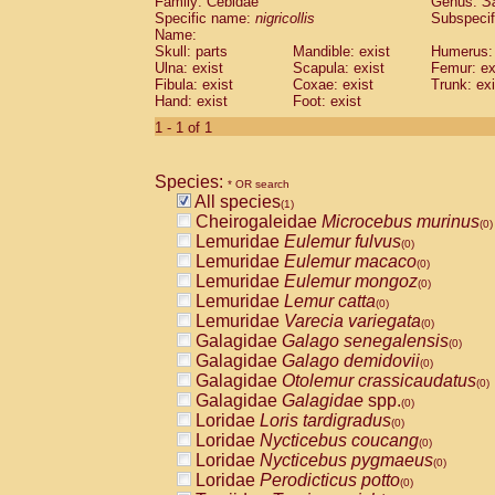
Family: Cebidae
Genus:
S
Cebidae
Saguinus midas
(0)
Specific name:
nigricollis
Subspecif
Cebidae
Saguinus mystax
(0)
Name:
Cebidae
Saguinus nigricollis
Skull: parts
Mandible: exist
(1)
Humerus: 
Cebidae
Saguinus oedipus
Ulna: exist
Scapula: exist
Femur: ex
(0)
Fibula: exist
Coxae: exist
Trunk: exi
Cebidae
Saguinus weddelli
(0)
Hand: exist
Foot: exist
Cebidae
Saguinus
spp.
(0)
Cebidae
Aotus trivirgatus
1 - 1 of 1
(0)
Cebidae
Cebus albifrons
(0)
Cebidae
Cebus apella
(0)
Species:
Cebidae
Cebus capucinus
* OR search
(0)
All species
Cebidae
Cebus nigrivittatus
(1)
(0)
Cheirogaleidae
Microcebus murinus
Cebidae
Cebus
spp.
(0)
(0)
Lemuridae
Eulemur fulvus
Cebidae
Saimiri boliviensis
(0)
(0)
Lemuridae
Eulemur macaco
Cebidae
Saimiri sciureus
(0)
(0)
Lemuridae
Eulemur mongoz
Atelidae
Alouatta caraya
(0)
(0)
Lemuridae
Lemur catta
Atelidae
Alouatta fusca
(0)
(0)
Lemuridae
Varecia variegata
Atelidae
Alouatta seniculus
(0)
(0)
Galagidae
Galago senegalensis
Atelidae
Alouatta
spp.
(0)
(0)
Galagidae
Galago demidovii
Atelidae
Ateles belzebuth
(0)
(0)
Galagidae
Otolemur crassicaudatus
Atelidae
Ateles geoffroyi
(0)
(0)
Galagidae
Galagidae
spp.
Atelidae
Ateles paniscus
(0)
(0)
Loridae
Loris tardigradus
Atelidae
Ateles
spp.
(0)
(0)
Loridae
Nycticebus coucang
Atelidae
Lagothrix lagothricha
(0)
(0)
Loridae
Nycticebus pygmaeus
Atelidae
Lagothrix lagothricha cana
(0)
(0)
Loridae
Perodicticus potto
Pitheciidae
Cacajao calvus rubicundu
(0)