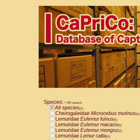
Species:
* OR search
All species
(1)
Cheirogaleidae
Microcebus murinus
(0)
Lemuridae
Eulemur fulvus
(0)
Lemuridae
Eulemur macaco
(0)
Lemuridae
Eulemur mongoz
(0)
Lemuridae
Lemur catta
(0)