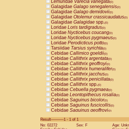
Lemuridae
Varecia variegata
(0)
Galagidae
Galago senegalensis
(0)
Galagidae
Galago demidovii
(0)
Galagidae
Otolemur crassicaudatus
(0)
Galagidae
Galagidae
spp.
(0)
Loridae
Loris tardigradus
(0)
Loridae
Nycticebus coucang
(0)
Loridae
Nycticebus pygmaeus
(0)
Loridae
Perodicticus potto
(0)
Tarsiidae
Tarsius syrichta
(0)
Cebidae
Callimico goeldii
(0)
Cebidae
Callithrix argentata
(0)
Cebidae
Callithrix geoffroyi
(0)
Cebidae
Callithrix humeralifer
(0)
Cebidae
Callithrix jacchus
(0)
Cebidae
Callithrix penicillata
(0)
Cebidae
Callithrix
spp.
(0)
Cebidae
Cebuella pygmaea
(0)
Cebidae
Leontopithecus rosalia
(0)
Cebidae
Saguinus bicolor
(0)
Cebidae
Saguinus fuscicollis
(0)
Cebidae
Saguinus geoffroyi
(0)
Cebidae
Saguinus imperator
(0)
Result-----------1 - 1 of 1
Cebidae
Saguinus labiatus
(0)
No: 02272
Sex: F
Age: Unk
Cebidae
Saguinus leucopus
(0)