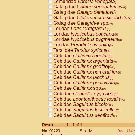
Lemuridae
Varecia variegata
(0)
Galagidae
Galago senegalensis
(0)
Galagidae
Galago demidovii
(0)
Galagidae
Otolemur crassicaudatus
(0)
Galagidae
Galagidae
spp.
(0)
Loridae
Loris tardigradus
(0)
Loridae
Nycticebus coucang
(0)
Loridae
Nycticebus pygmaeus
(0)
Loridae
Perodicticus potto
(0)
Tarsiidae
Tarsius syrichta
(0)
Cebidae
Callimico goeldii
(0)
Cebidae
Callithrix argentata
(0)
Cebidae
Callithrix geoffroyi
(0)
Cebidae
Callithrix humeralifer
(0)
Cebidae
Callithrix jacchus
(0)
Cebidae
Callithrix penicillata
(0)
Cebidae
Callithrix
spp.
(0)
Cebidae
Cebuella pygmaea
(0)
Cebidae
Leontopithecus rosalia
(0)
Cebidae
Saguinus bicolor
(0)
Cebidae
Saguinus fuscicollis
(0)
Cebidae
Saguinus geoffroyi
(0)
Cebidae
Saguinus imperator
(0)
Result-----------1 - 1 of 1
Cebidae
Saguinus labiatus
(0)
No: 02220
Sex: M
Age: Unk
Cebidae
Saguinus leucopus
(0)