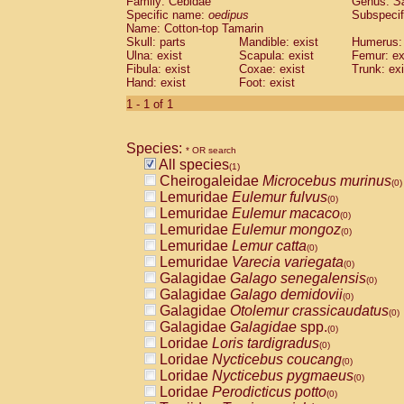
Family: Cebidae
Genus:
S
Cebidae
Saguinus midas
(0)
Specific name:
oedipus
Subspecif
Cebidae
Saguinus mystax
(0)
Name: Cotton-top Tamarin
Cebidae
Saguinus nigricollis
Skull: parts
Mandible: exist
(0)
Humerus: 
Cebidae
Saguinus oedipus
Ulna: exist
Scapula: exist
Femur: ex
(1)
Fibula: exist
Coxae: exist
Trunk: exi
Cebidae
Saguinus weddelli
(0)
Hand: exist
Foot: exist
Cebidae
Saguinus
spp.
(0)
Cebidae
Aotus trivirgatus
1 - 1 of 1
(0)
Cebidae
Cebus albifrons
(0)
Cebidae
Cebus apella
(0)
Species:
Cebidae
Cebus capucinus
* OR search
(0)
All species
Cebidae
Cebus nigrivittatus
(1)
(0)
Cheirogaleidae
Microcebus murinus
Cebidae
Cebus
spp.
(0)
(0)
Lemuridae
Eulemur fulvus
Cebidae
Saimiri boliviensis
(0)
(0)
Lemuridae
Eulemur macaco
Cebidae
Saimiri sciureus
(0)
(0)
Lemuridae
Eulemur mongoz
Atelidae
Alouatta caraya
(0)
(0)
Lemuridae
Lemur catta
Atelidae
Alouatta fusca
(0)
(0)
Lemuridae
Varecia variegata
Atelidae
Alouatta seniculus
(0)
(0)
Galagidae
Galago senegalensis
Atelidae
Alouatta
spp.
(0)
(0)
Galagidae
Galago demidovii
Atelidae
Ateles belzebuth
(0)
(0)
Galagidae
Otolemur crassicaudatus
Atelidae
Ateles geoffroyi
(0)
(0)
Galagidae
Galagidae
spp.
Atelidae
Ateles paniscus
(0)
(0)
Loridae
Loris tardigradus
Atelidae
Ateles
spp.
(0)
(0)
Loridae
Nycticebus coucang
Atelidae
Lagothrix lagothricha
(0)
(0)
Loridae
Nycticebus pygmaeus
Atelidae
Lagothrix lagothricha cana
(0)
(0)
Loridae
Perodicticus potto
Pitheciidae
Cacajao calvus rubicundu
(0)