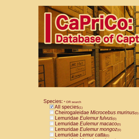
Species:
* OR search
All species
(1)
Cheirogaleidae
Microcebus murinus
(0)
Lemuridae
Eulemur fulvus
(0)
Lemuridae
Eulemur macaco
(0)
Lemuridae
Eulemur mongoz
(0)
Lemuridae
Lemur catta
(0)