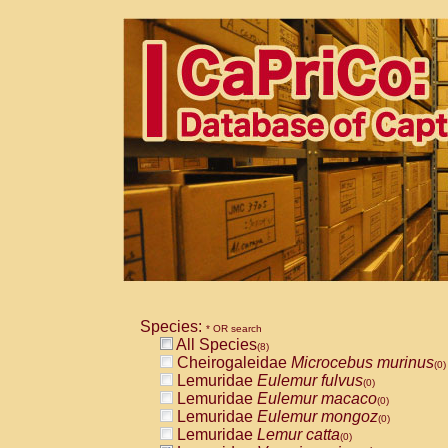
Species:
* OR search
All Species
(8)
Cheirogaleidae
Microcebus murinus
(0)
Lemuridae
Eulemur fulvus
(0)
Lemuridae
Eulemur macaco
(0)
Lemuridae
Eulemur mongoz
(0)
Lemuridae
Lemur catta
(0)