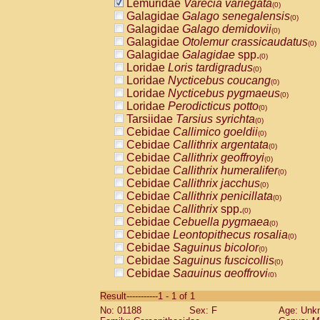
Lemuridae
Varecia variegata
(0)
Galagidae
Galago senegalensis
(0)
Galagidae
Galago demidovii
(0)
Galagidae
Otolemur crassicaudatus
(0)
Galagidae
Galagidae
spp.
(0)
Loridae
Loris tardigradus
(0)
Loridae
Nycticebus coucang
(0)
Loridae
Nycticebus pygmaeus
(0)
Loridae
Perodicticus potto
(0)
Tarsiidae
Tarsius syrichta
(0)
Cebidae
Callimico goeldii
(0)
Cebidae
Callithrix argentata
(0)
Cebidae
Callithrix geoffroyi
(0)
Cebidae
Callithrix humeralifer
(0)
Cebidae
Callithrix jacchus
(0)
Cebidae
Callithrix penicillata
(0)
Cebidae
Callithrix
spp.
(0)
Cebidae
Cebuella pygmaea
(0)
Cebidae
Leontopithecus rosalia
(0)
Cebidae
Saguinus bicolor
(0)
Cebidae
Saguinus fuscicollis
(0)
Cebidae
Saguinus geoffroyi
(0)
Cebidae
Saguinus imperator
(0)
Result-----------1 - 1 of 1
Cebidae
Saguinus labiatus
(0)
No: 01188
Sex: F
Age: Unk
Cebidae
Saguinus leucopus
(0)