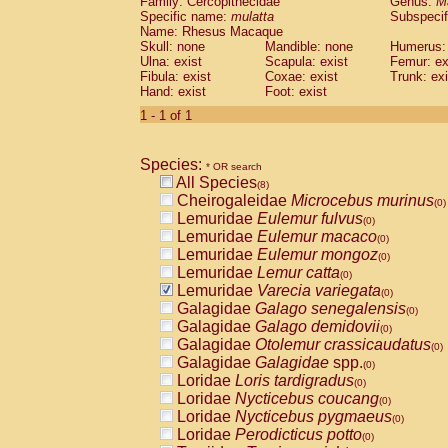
Family: Cercopithecidae
Genus:
M
Cebidae
Saguinus midas
(0)
Specific name:
mulatta
Subspecif
Cebidae
Saguinus mystax
(0)
Name: Rhesus Macaque
Cebidae
Saguinus nigricollis
Skull: none
Mandible: none
(1)
Humerus: 
Cebidae
Saguinus oedipus
Ulna: exist
Scapula: exist
Femur: ex
(1)
Fibula: exist
Coxae: exist
Trunk: exi
Cebidae
Saguinus weddelli
(0)
Hand: exist
Foot: exist
Cebidae
Saguinus
spp.
(0)
Cebidae
Aotus trivirgatus
1 - 1 of 1
(0)
Cebidae
Cebus albifrons
(0)
Cebidae
Cebus apella
(0)
Species:
Cebidae
Cebus capucinus
* OR search
(0)
All Species
Cebidae
Cebus nigrivittatus
(8)
(0)
Cheirogaleidae
Microcebus murinus
Cebidae
Cebus
spp.
(0)
(0)
Lemuridae
Eulemur fulvus
Cebidae
Saimiri boliviensis
(0)
(0)
Lemuridae
Eulemur macaco
Cebidae
Saimiri sciureus
(0)
(0)
Lemuridae
Eulemur mongoz
Atelidae
Alouatta caraya
(0)
(0)
Lemuridae
Lemur catta
Atelidae
Alouatta fusca
(0)
(0)
Lemuridae
Varecia variegata
Atelidae
Alouatta seniculus
(0)
(0)
Galagidae
Galago senegalensis
Atelidae
Alouatta
spp.
(0)
(0)
Galagidae
Galago demidovii
Atelidae
Ateles belzebuth
(0)
(0)
Galagidae
Otolemur crassicaudatus
Atelidae
Ateles geoffroyi
(0)
(0)
Galagidae
Galagidae
spp.
Atelidae
Ateles paniscus
(0)
(0)
Loridae
Loris tardigradus
Atelidae
Ateles
spp.
(0)
(0)
Loridae
Nycticebus coucang
Atelidae
Lagothrix lagothricha
(0)
(0)
Loridae
Nycticebus pygmaeus
Atelidae
Lagothrix lagothricha cana
(0)
(0)
Loridae
Perodicticus potto
Pitheciidae
Cacajao calvus rubicundu
(0)