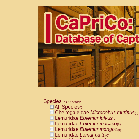
Species:
* OR search
All Species
(5)
Cheirogaleidae
Microcebus murinus
(0)
Lemuridae
Eulemur fulvus
(0)
Lemuridae
Eulemur macaco
(0)
Lemuridae
Eulemur mongoz
(0)
Lemuridae
Lemur catta
(0)