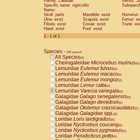
Family: Cebidae
Genus:
S
Cebidae
Saguinus midas
(0)
Specific name:
nigricollis
Subspecif
Cebidae
Saguinus mystax
(0)
Name:
Cebidae
Saguinus nigricollis
Skull: parts
Mandible: exist
(1)
Humerus: 
Cebidae
Saguinus oedipus
Ulna: exist
Scapula: exist
Femur: ex
(1)
Fibula: exist
Coxae: exist
Trunk: exi
Cebidae
Saguinus weddelli
(0)
Hand: exist
Foot: exist
Cebidae
Saguinus
spp.
(0)
Cebidae
Aotus trivirgatus
1 - 1 of 1
(0)
Cebidae
Cebus albifrons
(0)
Cebidae
Cebus apella
(0)
Species:
Cebidae
Cebus capucinus
* OR search
(0)
All Species
Cebidae
Cebus nigrivittatus
(5)
(0)
Cheirogaleidae
Microcebus murinus
Cebidae
Cebus
spp.
(0)
(0)
Lemuridae
Eulemur fulvus
Cebidae
Saimiri boliviensis
(0)
(0)
Lemuridae
Eulemur macaco
Cebidae
Saimiri sciureus
(0)
(0)
Lemuridae
Eulemur mongoz
Atelidae
Alouatta caraya
(0)
(0)
Lemuridae
Lemur catta
Atelidae
Alouatta fusca
(0)
(0)
Lemuridae
Varecia variegata
Atelidae
Alouatta seniculus
(0)
(0)
Galagidae
Galago senegalensis
Atelidae
Alouatta
spp.
(0)
(0)
Galagidae
Galago demidovii
Atelidae
Ateles belzebuth
(0)
(0)
Galagidae
Otolemur crassicaudatus
Atelidae
Ateles geoffroyi
(0)
(0)
Galagidae
Galagidae
spp.
Atelidae
Ateles paniscus
(0)
(0)
Loridae
Loris tardigradus
Atelidae
Ateles
spp.
(0)
(0)
Loridae
Nycticebus coucang
Atelidae
Lagothrix lagothricha
(0)
(0)
Loridae
Nycticebus pygmaeus
Atelidae
Lagothrix lagothricha cana
(0)
(0)
Loridae
Perodicticus potto
Pitheciidae
Cacajao calvus rubicundu
(0)