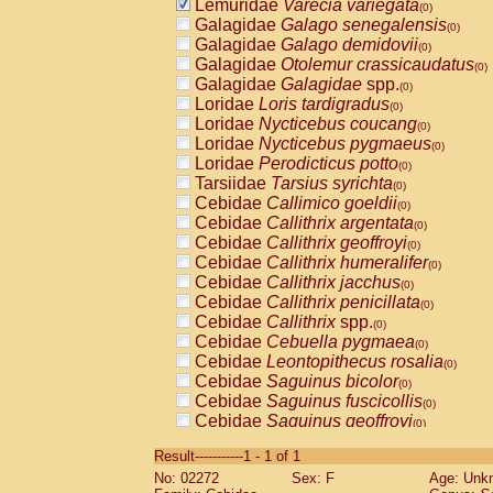
Lemuridae
Varecia variegata
(0)
Galagidae
Galago senegalensis
(0)
Galagidae
Galago demidovii
(0)
Galagidae
Otolemur crassicaudatus
(0)
Galagidae
Galagidae
spp.
(0)
Loridae
Loris tardigradus
(0)
Loridae
Nycticebus coucang
(0)
Loridae
Nycticebus pygmaeus
(0)
Loridae
Perodicticus potto
(0)
Tarsiidae
Tarsius syrichta
(0)
Cebidae
Callimico goeldii
(0)
Cebidae
Callithrix argentata
(0)
Cebidae
Callithrix geoffroyi
(0)
Cebidae
Callithrix humeralifer
(0)
Cebidae
Callithrix jacchus
(0)
Cebidae
Callithrix penicillata
(0)
Cebidae
Callithrix
spp.
(0)
Cebidae
Cebuella pygmaea
(0)
Cebidae
Leontopithecus rosalia
(0)
Cebidae
Saguinus bicolor
(0)
Cebidae
Saguinus fuscicollis
(0)
Cebidae
Saguinus geoffroyi
(0)
Cebidae
Saguinus imperator
(0)
Result-----------1 - 1 of 1
Cebidae
Saguinus labiatus
(0)
No: 02272
Sex: F
Age: Unk
Cebidae
Saguinus leucopus
(0)