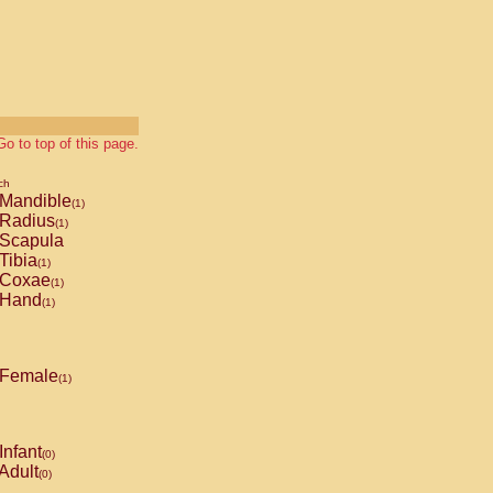
Go to top of this page.
ch
Mandible
(1)
Radius
(1)
Scapula
Tibia
(1)
Coxae
(1)
Hand
(1)
Female
(1)
Infant
(0)
Adult
(0)