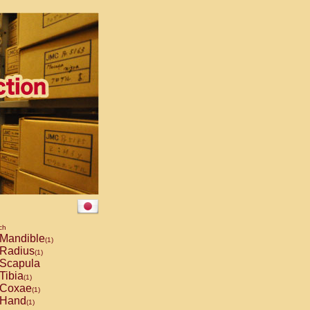
ch
Mandible
(1)
Radius
(1)
Scapula
Tibia
(1)
Coxae
(1)
Hand
(1)