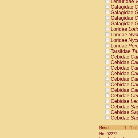
Lemuridae
V
Galagidae
G
Galagidae
G
Galagidae
O
Galagidae
G
Loridae
Lori
Loridae
Nyc
Loridae
Nyc
Loridae
Pero
Tarsiidae
Ta
Cebidae
Cal
Cebidae
Cal
Cebidae
Cal
Cebidae
Cal
Cebidae
Cal
Cebidae
Cal
Cebidae
Cal
Cebidae
Ce
Cebidae
Leo
Cebidae
Sag
Cebidae
Sag
Cebidae
Sag
Cebidae
Sag
Result-----------1 - 1 of
Cebidae
Sag
No: 02272
Cebidae
Sa