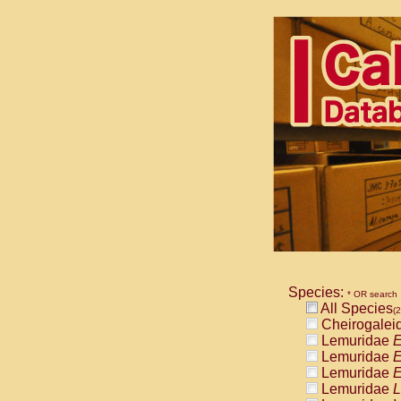
Species:
* OR search
All Species
(2
Cheirogalei
Lemuridae
E
Lemuridae
E
Lemuridae
E
Lemuridae
L