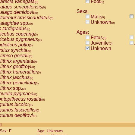
arecia variegata
Foot
(0)
(1)
alago senegalensis
(0)
Sexs:
alago demidovii
(0)
Male
tolemur crassicaudatus
(0)
(0)
Unknown
alagidae
spp.
(0)
(0)
s tardigradus
(0)
Ages:
ticebus coucang
(0)
Fetus
(0)
ticebus pygmaeus
(0)
Juvenile
(0)
dicticus potto
(0)
Unknown
rsius syrichta
(0)
limico goeldii
(0)
lithrix argentata
(0)
lithrix geoffroyi
(0)
lithrix humeralifer
(0)
lithrix jacchus
(0)
lithrix penicillata
(0)
lithrix
spp.
(0)
buella pygmaea
(0)
ntopithecus rosalia
(0)
uinus bicolor
(0)
uinus fuscicollis
(0)
uinus geoffroyi
(0)
uinus imperator
(0)
 1
uinus labiatus
(0)
Sex: F
Age: Unknown
guinus leucopus
(0)