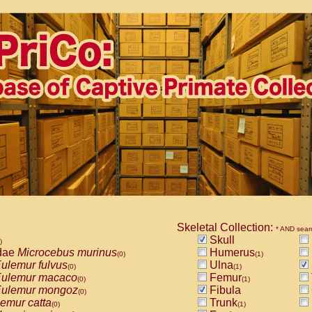
Skeletal Collection:
* AND sear
Skull
)
dae
Microcebus murinus
Humerus
(0)
(1)
ulemur fulvus
Ulna
(0)
(1)
ulemur macaco
Femur
(0)
(1)
ulemur mongoz
Fibula
(0)
emur catta
Trunk
(0)
(1)