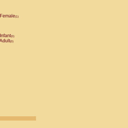
Female
(1)
Infant
(0)
Adult
(0)