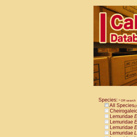
Species:
* OR search
All Species
(2
Cheirogalei
Lemuridae
E
Lemuridae
E
Lemuridae
E
Lemuridae
L