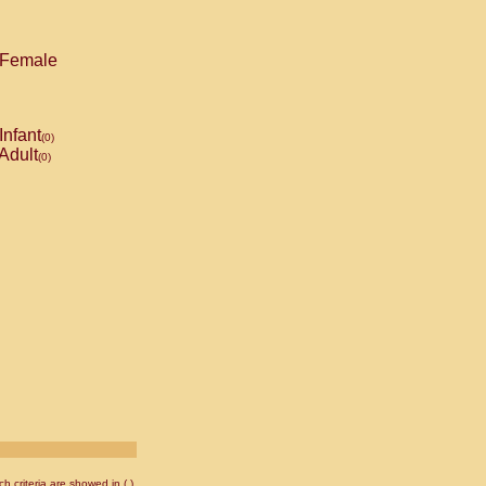
Female
Infant
(0)
Adult
(0)
 criteria are showed in ( ).