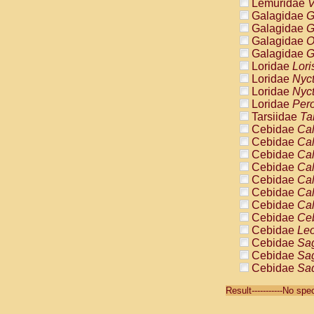
Lemuridae
V
Galagidae
G
Galagidae
G
Galagidae
O
Galagidae
G
Loridae
Lori
Loridae
Nyc
Loridae
Nyc
Loridae
Pero
Tarsiidae
Ta
Cebidae
Cal
Cebidae
Cal
Cebidae
Cal
Cebidae
Cal
Cebidae
Cal
Cebidae
Cal
Cebidae
Cal
Cebidae
Ce
Cebidae
Leo
Cebidae
Sag
Cebidae
Sag
Cebidae
Sag
Cebidae
Sag
Result-----------No sp
Cebidae
Sag
Cebidae
Sa