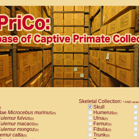
Skeletal Collection:
* AND sear
Skull
)
dae
Microcebus murinus
Humerus
(0)
(0)
ulemur fulvus
Ulna
(0)
(0)
ulemur macaco
Femur
(0)
(0)
ulemur mongoz
Fibula
(0)
(0)
emur catta
Trunk
(0)
(0)