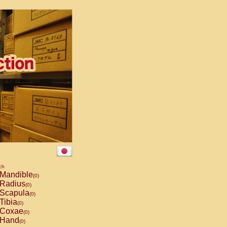
ch
Mandible
(0)
Radius
(0)
Scapula
(0)
Tibia
(0)
Coxae
(0)
Hand
(0)