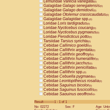
Lemuridae
Varecia variegata
(0)
Galagidae
Galago senegalensis
(0)
Galagidae
Galago demidovii
(0)
Galagidae
Otolemur crassicaudatus
(0)
Galagidae
Galagidae
spp.
(0)
Loridae
Loris tardigradus
(0)
Loridae
Nycticebus coucang
(0)
Loridae
Nycticebus pygmaeus
(0)
Loridae
Perodicticus potto
(0)
Tarsiidae
Tarsius syrichta
(0)
Cebidae
Callimico goeldii
(0)
Cebidae
Callithrix argentata
(0)
Cebidae
Callithrix geoffroyi
(0)
Cebidae
Callithrix humeralifer
(0)
Cebidae
Callithrix jacchus
(0)
Cebidae
Callithrix penicillata
(0)
Cebidae
Callithrix
spp.
(0)
Cebidae
Cebuella pygmaea
(0)
Cebidae
Leontopithecus rosalia
(0)
Cebidae
Saguinus bicolor
(0)
Cebidae
Saguinus fuscicollis
(0)
Cebidae
Saguinus geoffroyi
(0)
Cebidae
Saguinus imperator
(0)
Result-----------1 - 1 of 1
Cebidae
Saguinus labiatus
(0)
No: 02272
Sex: F
Age: Unk
Cebidae
Saguinus leucopus
(0)