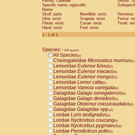
Family: Cebidae
Genus:
S
Cebidae
Saguinus midas
(0)
Specific name:
nigricollis
Subspecif
Cebidae
Saguinus mystax
(0)
Name:
Cebidae
Saguinus nigricollis
Skull: parts
Mandible: exist
(1)
Humerus: 
Cebidae
Saguinus oedipus
Ulna: exist
Scapula: exist
Femur: ex
(1)
Fibula: exist
Coxae: exist
Trunk: exi
Cebidae
Saguinus weddelli
(0)
Hand: exist
Foot: exist
Cebidae
Saguinus
spp.
(0)
Cebidae
Aotus trivirgatus
1 - 1 of 1
(0)
Cebidae
Cebus albifrons
(0)
Cebidae
Cebus apella
(0)
Species:
Cebidae
Cebus capucinus
* OR search
(0)
All Species
Cebidae
Cebus nigrivittatus
(2)
(0)
Cheirogaleidae
Microcebus murinus
Cebidae
Cebus
spp.
(0)
(0)
Lemuridae
Eulemur fulvus
Cebidae
Saimiri boliviensis
(0)
(0)
Lemuridae
Eulemur macaco
Cebidae
Saimiri sciureus
(0)
(0)
Lemuridae
Eulemur mongoz
Atelidae
Alouatta caraya
(0)
(0)
Lemuridae
Lemur catta
Atelidae
Alouatta fusca
(0)
(0)
Lemuridae
Varecia variegata
Atelidae
Alouatta seniculus
(0)
(0)
Galagidae
Galago senegalensis
Atelidae
Alouatta
spp.
(0)
(0)
Galagidae
Galago demidovii
Atelidae
Ateles belzebuth
(0)
(0)
Galagidae
Otolemur crassicaudatus
Atelidae
Ateles geoffroyi
(0)
(0)
Galagidae
Galagidae
spp.
Atelidae
Ateles paniscus
(0)
(0)
Loridae
Loris tardigradus
Atelidae
Ateles
spp.
(0)
(0)
Loridae
Nycticebus coucang
Atelidae
Lagothrix lagothricha
(0)
(0)
Loridae
Nycticebus pygmaeus
Atelidae
Lagothrix lagothricha cana
(0)
(0)
Loridae
Perodicticus potto
Pitheciidae
Cacajao calvus rubicundu
(0)