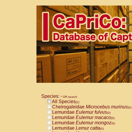
Species:
* OR search
All Species
(2)
Cheirogaleidae
Microcebus murinus
(0)
Lemuridae
Eulemur fulvus
(0)
Lemuridae
Eulemur macaco
(0)
Lemuridae
Eulemur mongoz
(0)
Lemuridae
Lemur catta
(0)