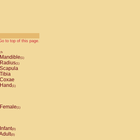
Go to top of this page.
ch
Mandible
(1)
Radius
(1)
Scapula
Tibia
Coxae
Hand
(1)
Female
(1)
Infant
(0)
Adult
(0)