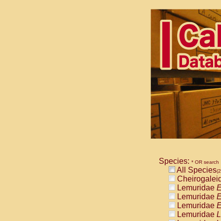
Species:
* OR search
All Species
(2
Cheirogalei
Lemuridae
E
Lemuridae
E
Lemuridae
E
Lemuridae
L