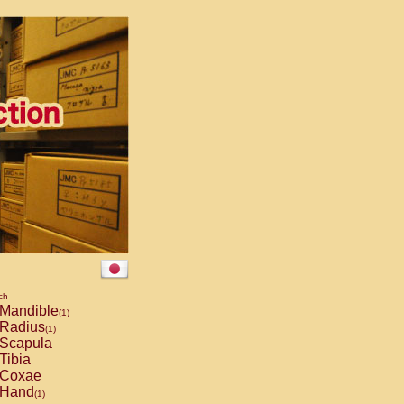
ch
Mandible
(1)
Radius
(1)
Scapula
Tibia
Coxae
Hand
(1)