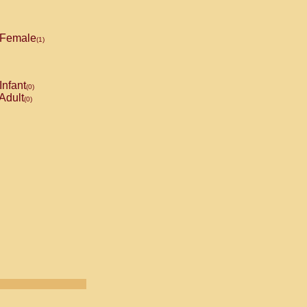
Female
(1)
Infant
(0)
Adult
(0)