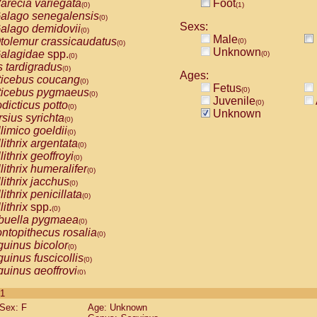
arecia variegata
Foot
(0)
(1)
alago senegalensis
(0)
Sexs:
alago demidovii
(0)
Male
tolemur crassicaudatus
(0)
(0)
Unknown
alagidae
spp.
(0)
(0)
s tardigradus
(0)
Ages:
ticebus coucang
(0)
Fetus
(0)
ticebus pygmaeus
(0)
Juvenile
(0)
dicticus potto
(0)
Unknown
rsius syrichta
(0)
limico goeldii
(0)
lithrix argentata
(0)
lithrix geoffroyi
(0)
lithrix humeralifer
(0)
lithrix jacchus
(0)
lithrix penicillata
(0)
lithrix
spp.
(0)
buella pygmaea
(0)
ntopithecus rosalia
(0)
uinus bicolor
(0)
uinus fuscicollis
(0)
uinus geoffroyi
(0)
uinus imperator
(0)
 1
uinus labiatus
(0)
Sex: F
Age: Unknown
guinus leucopus
(0)