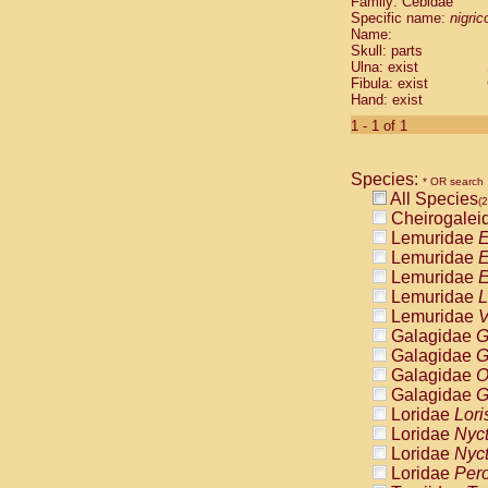
Family: Cebidae
Cebidae
Sa
Specific name:
nigrico
Cebidae
Sa
Name:
Cebidae
Sag
Skull: parts
Cebidae
Sa
Ulna: exist
Fibula: exist
Cebidae
Sag
Hand: exist
Cebidae
Sa
Cebidae
Aot
1 - 1 of 1
Cebidae
Ceb
Cebidae
Ceb
Species:
Cebidae
Ce
* OR search
All Species
Cebidae
Ceb
(2
Cheirogalei
Cebidae
Ce
Lemuridae
E
Cebidae
Sai
Lemuridae
E
Cebidae
Sai
Lemuridae
E
Atelidae
Alo
Lemuridae
L
Atelidae
Alo
Lemuridae
V
Atelidae
Alo
Galagidae
G
Atelidae
Alo
Galagidae
G
Atelidae
Ate
Galagidae
O
Atelidae
Ate
Galagidae
G
Atelidae
Ate
Loridae
Lori
Atelidae
Ate
Loridae
Nyc
Atelidae
Lag
Loridae
Nyc
Atelidae
Lag
Loridae
Pero
Pitheciidae