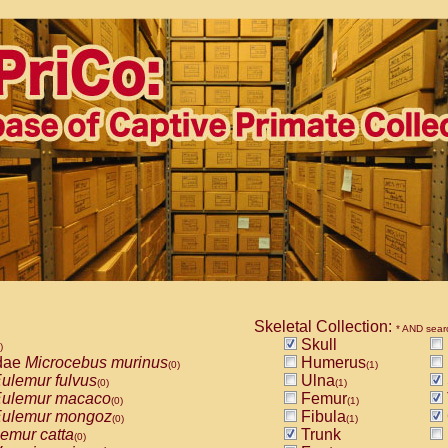
Skeletal Collection:
* AND sear
Skull
)
dae
Microcebus murinus
Humerus
(0)
(1)
ulemur fulvus
Ulna
(0)
(1)
ulemur macaco
Femur
(0)
(1)
ulemur mongoz
Fibula
(0)
(1)
emur catta
Trunk
(0)