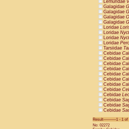
Lemuridae
V
Galagidae
G
Galagidae
G
Galagidae
O
Galagidae
G
Loridae
Lori
Loridae
Nyc
Loridae
Nyc
Loridae
Pero
Tarsiidae
Ta
Cebidae
Cal
Cebidae
Cal
Cebidae
Cal
Cebidae
Cal
Cebidae
Cal
Cebidae
Cal
Cebidae
Cal
Cebidae
Ce
Cebidae
Leo
Cebidae
Sag
Cebidae
Sag
Cebidae
Sag
Cebidae
Sag
Result-----------1 - 1 of
Cebidae
Sag
No: 02272
Cebidae
Sa