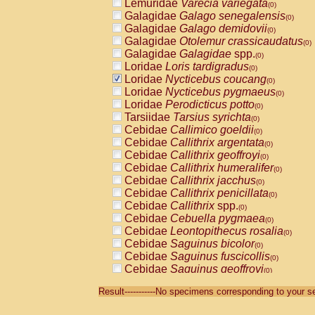
Lemuridae
Varecia variegata
(0)
Galagidae
Galago senegalensis
(0)
Galagidae
Galago demidovii
(0)
Galagidae
Otolemur crassicaudatus
(0)
Galagidae
Galagidae
spp.
(0)
Loridae
Loris tardigradus
(0)
Loridae
Nycticebus coucang
(0)
Loridae
Nycticebus pygmaeus
(0)
Loridae
Perodicticus potto
(0)
Tarsiidae
Tarsius syrichta
(0)
Cebidae
Callimico goeldii
(0)
Cebidae
Callithrix argentata
(0)
Cebidae
Callithrix geoffroyi
(0)
Cebidae
Callithrix humeralifer
(0)
Cebidae
Callithrix jacchus
(0)
Cebidae
Callithrix penicillata
(0)
Cebidae
Callithrix
spp.
(0)
Cebidae
Cebuella pygmaea
(0)
Cebidae
Leontopithecus rosalia
(0)
Cebidae
Saguinus bicolor
(0)
Cebidae
Saguinus fuscicollis
(0)
Cebidae
Saguinus geoffroyi
(0)
Cebidae
Saguinus imperator
(0)
Result-----------No specimens corresponding to your se
Cebidae
Saguinus labiatus
(0)
Cebidae
Saguinus leucopus
(0)