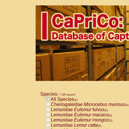
Species:
* OR search
All Species
(2)
Cheirogaleidae
Microcebus murinus
(0)
Lemuridae
Eulemur fulvus
(0)
Lemuridae
Eulemur macaco
(0)
Lemuridae
Eulemur mongoz
(0)
Lemuridae
Lemur catta
(0)