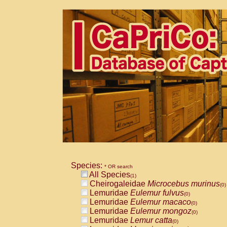
Species:
* OR search
All Species
(1)
Cheirogaleidae
Microcebus murinus
(0)
Lemuridae
Eulemur fulvus
(0)
Lemuridae
Eulemur macaco
(0)
Lemuridae
Eulemur mongoz
(0)
Lemuridae
Lemur catta
(0)