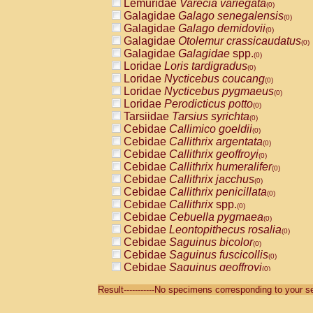
Lemuridae
Varecia variegata
(0)
Galagidae
Galago senegalensis
(0)
Galagidae
Galago demidovii
(0)
Galagidae
Otolemur crassicaudatus
(0)
Galagidae
Galagidae
spp.
(0)
Loridae
Loris tardigradus
(0)
Loridae
Nycticebus coucang
(0)
Loridae
Nycticebus pygmaeus
(0)
Loridae
Perodicticus potto
(0)
Tarsiidae
Tarsius syrichta
(0)
Cebidae
Callimico goeldii
(0)
Cebidae
Callithrix argentata
(0)
Cebidae
Callithrix geoffroyi
(0)
Cebidae
Callithrix humeralifer
(0)
Cebidae
Callithrix jacchus
(0)
Cebidae
Callithrix penicillata
(0)
Cebidae
Callithrix
spp.
(0)
Cebidae
Cebuella pygmaea
(0)
Cebidae
Leontopithecus rosalia
(0)
Cebidae
Saguinus bicolor
(0)
Cebidae
Saguinus fuscicollis
(0)
Cebidae
Saguinus geoffroyi
(0)
Cebidae
Saguinus imperator
(0)
Result-----------No specimens corresponding to your se
Cebidae
Saguinus labiatus
(0)
Cebidae
Saguinus leucopus
(0)