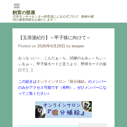
飼育の部屋
日本モンキーセンター飼育員による公式ブログ。動物や園
内の最新情報をお届けします！
【玉浪漫紀行】～甲子猿に向けて～
Posted on
2026年6月29日
by
keeper
おっもっい～、こんだぁ～ら、試練のぉみぃ～ちぃ～
ぃをぉ～。甲子猿モードと言うより、野球モードの坂
口で […]
この続きは
オンラインサロン『猿分補給』
のメンバー
のみがアクセス可能です（有料）。ぜひメンバーにな
ってご覧ください♪