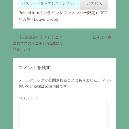
Posted in
●オンラインサロンメンバー限定●
,
アフ
リカ館
|
Leave a reply
Post navigation
←
【玉浪漫紀行】アビシニア
四年に一度
→
コロブスのイエモンが2歳にな
りました!!
コメントを残す
メールアドレスが公開されることはありません。
※
が
付いている欄は必須項目です
コメント
※