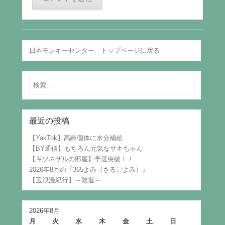
日本モンキーセンター トップページに戻る
Search
最近の投稿
【YakTok】高齢個体に水分補給
【BY通信】もちろん元気なサキちゃん
【キツネザルの部屋】予選突破！！
2026年8月の『365よみ（さるごよみ）』
【玉浪漫紀行】～敗退～
2026年8月
月
火
水
木
金
土
日