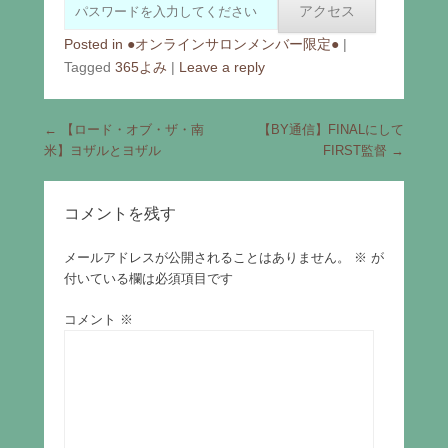
Posted in
●オンラインサロンメンバー限定●
|
Tagged
365よみ
|
Leave a reply
Post navigation
←
【ロード・オブ・ザ・南
【BY通信】FINALにして
米】ヨザルとヨザル
FIRST監督
→
コメントを残す
メールアドレスが公開されることはありません。
※
が
付いている欄は必須項目です
コメント
※