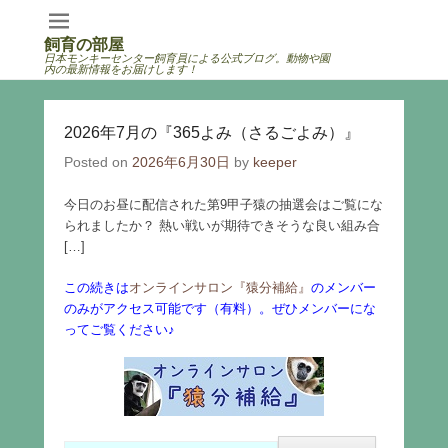
飼育の部屋
日本モンキーセンター飼育員による公式ブログ。動物や園
内の最新情報をお届けします！
2026年7月の『365よみ（さるごよみ）』
Posted on
2026年6月30日
by
keeper
今日のお昼に配信された第9甲子猿の抽選会はご覧にな
られましたか？ 熱い戦いが期待できそうな良い組み合
[…]
この続きは
オンラインサロン『猿分補給』
のメンバー
のみがアクセス可能です（有料）。ぜひメンバーにな
ってご覧ください♪