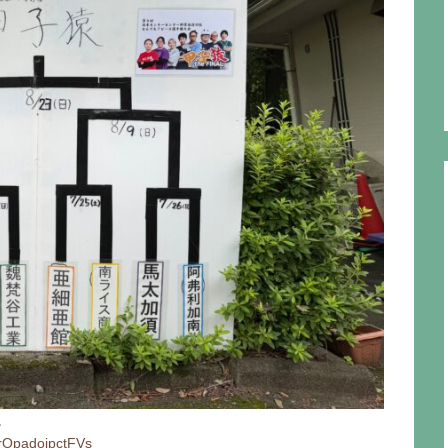
。
urOpadoipctFVs