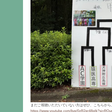
まだご視聴いただいていない方はぜひ、こちらから
https://www.youtube.com/live/0zR2er48gIk?si=RO