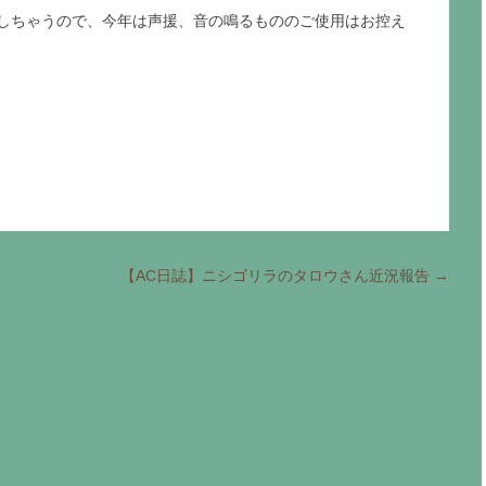
しちゃうので、今年は声援、音の鳴るもののご使用はお控え
【AC日誌】ニシゴリラのタロウさん近況報告
→