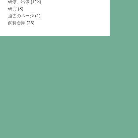
研修、出張
(118)
研究
(3)
過去のページ
(1)
飼料倉庫
(23)