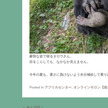
豪快な姿で寝るタロウさん。
目をこらしても、なかなか見えません。
今年の夏も、暑さに負けないよう水分補給して乗り
Posted in
アフリカセンター
,
オンラインサロン【猿
Post navigation
←
あと10日！