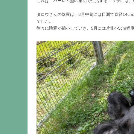
これは、ハーレム型の集団で生活するゴリラには、
タロウさんの陰嚢は、3月中旬には目測で直径14c
でした。
徐々に陰嚢が縮小していき、5月には片側4-5cm