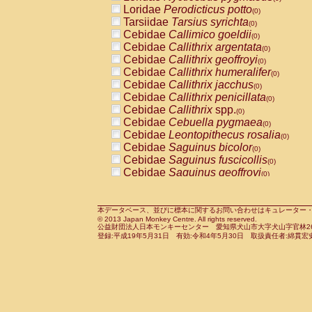
Pitheciidae
Callicebus cupreus
Loridae
Perodicticus potto
(0)
(0)
Pitheciidae
Callicebus donacophilus
Tarsiidae
Tarsius syrichta
(0
(0)
Pitheciidae
Callicebus moloch
Cebidae
Callimico goeldii
(0)
(0)
Pitheciidae
Callicebus torquatus
Cebidae
Callithrix argentata
(0)
(0)
Pitheciidae
Callicebus
spp.
Cebidae
Callithrix geoffroyi
(0)
(0)
Pitheciidae
Chiropotes satanas
Cebidae
Callithrix humeralifer
(0)
(0)
Pitheciidae
Pithecia monachus
Cebidae
Callithrix jacchus
(0)
(0)
Pitheciidae
Pithecia pithecia
Cebidae
Callithrix penicillata
(0)
(0)
Cercopithecidae
Cercocebus agilis
Cebidae
Callithrix
spp.
(0)
(0)
Cercopithecidae
Cercocebus galeritus
Cebidae
Cebuella pygmaea
(0)
Cercopithecidae
Cercocebus torquatu
Cebidae
Leontopithecus rosalia
(0)
Cercopithecidae
Cercocebus torquatus
Cebidae
Saguinus bicolor
(0)
Cercopithecidae
Cercocebus torquatu
Cebidae
Saguinus fuscicollis
(0)
Cercopithecidae
Cercocebus
hybrid
Cebidae
Saguinus geoffroyi
(0)
(0)
Cercopithecidae
Cercocebus
spp.
Cebidae
Saguinus imperator
(0)
(0)
Cercopithecidae
Lophocebus albigen
Cebidae
Saguinus labiatus
(0)
Cercopithecidae
Papio anubis
Cebidae
Saguinus leucopus
本データベース、並びに標本に関するお問い合わせはキュレーター・新宅勇太までお願い
(0)
(0)
© 2013 Japan Monkey Centre. All rights reserved.
Cercopithecidae
Papio cynocephalus
Cebidae
Saguinus midas
(
(0)
公益財団法人日本モンキーセンター 愛知県犬山市大字犬山字官林26番
Cercopithecidae
Papio hamadryas
Cebidae
Saguinus mystax
(0)
登録:平成19年5月31日 有効:令和4年5月30日 取扱責任者:綿貫宏
(0)
Cercopithecidae
Papio papio
Cebidae
Saguinus nigricollis
(0)
(0)
Cercopithecidae
Papio
spp.
Cebidae
Saguinus oedipus
(0)
(1)
Cercopithecidae
Mandrillus leucopha
Cebidae
Saguinus weddelli
(0)
Cercopithecidae
Mandrillus sphinx
Cebidae
Saguinus
spp.
(0)
(0)
Cercopithecidae
Theropithecus gelad
Cebidae
Aotus trivirgatus
(0)
Cercopithecidae
Macaca arctoides
Cebidae
Cebus albifrons
(0)
(0)