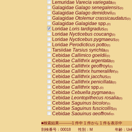
Lemuridae
Varecia variegata
(0)
Galagidae
Galago senegalensis
(0)
Galagidae
Galago demidovii
(0)
Galagidae
Otolemur crassicaudatus
(0)
Galagidae
Galagidae
spp.
(0)
Loridae
Loris tardigradus
(0)
Loridae
Nycticebus coucang
(0)
Loridae
Nycticebus pygmaeus
(0)
Loridae
Perodicticus potto
(0)
Tarsiidae
Tarsius syrichta
(0)
Cebidae
Callimico goeldii
(0)
Cebidae
Callithrix argentata
(0)
Cebidae
Callithrix geoffroyi
(0)
Cebidae
Callithrix humeralifer
(0)
Cebidae
Callithrix jacchus
(0)
Cebidae
Callithrix penicillata
(0)
Cebidae
Callithrix
spp.
(0)
Cebidae
Cebuella pygmaea
(0)
Cebidae
Leontopithecus rosalia
(0)
Cebidae
Saguinus bicolor
(0)
Cebidae
Saguinus fuscicollis
(0)
Cebidae
Saguinus geoffroyi
(0)
Cebidae
Saguinus imperator
(0)
■検索結果-----------1 件中 1 件から 1 件を表示中
Cebidae
Saguinus labiatus
(0)
Cebidae
Saguinus leucopus
剖検番号：00018
性別：M
年齢：Unk
(0)