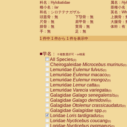
科名：Hylobatidae
Cebidae
Saguinus midas
属名：
Hy
(0)
種小名：
lar
亜種小名
Cebidae
Saguinus mystax
(0)
和名：シロテテナガザル
英名：Whit
Cebidae
Saguinus nigricollis
(0)
頭蓋骨：無
下顎骨：無
上腕骨：
Cebidae
Saguinus oedipus
(1)
尺骨：無
肩甲骨：無
大腿骨：
Cebidae
Saguinus weddelli
(0)
腓骨：無
寛骨：無
体幹：有
Cebidae
Saguinus
spp.
(0)
手：無
足：無
Cebidae
Aotus trivirgatus
(0)
Cebidae
Cebus albifrons
1 件中 1 件から 1 件を表示中
(0)
Cebidae
Cebus apella
(0)
Cebidae
Cebus capucinus
(0)
■学名：
Cebidae
Cebus nigrivittatus
※複数選択可・or検索
(0)
Cebidae
Cebus
spp.
All Species
(0)
(3)
Cebidae
Saimiri boliviensis
Cheirogaleidae
Microcebus murinus
(0)
(0)
Cebidae
Saimiri sciureus
Lemuridae
Eulemur fulvus
(0)
(0)
Atelidae
Alouatta caraya
Lemuridae
Eulemur macaco
(0)
(0)
Atelidae
Alouatta fusca
Lemuridae
Eulemur mongoz
(0)
(0)
Atelidae
Alouatta seniculus
Lemuridae
Lemur catta
(0)
(0)
Atelidae
Alouatta
spp.
Lemuridae
Varecia variegata
(0)
(0)
Atelidae
Ateles belzebuth
Galagidae
Galago senegalensis
(0)
(0)
Atelidae
Ateles geoffroyi
Galagidae
Galago demidovii
(0)
(0)
Atelidae
Ateles paniscus
Galagidae
Otolemur crassicaudatus
(0)
(0)
Atelidae
Ateles
spp.
Galagidae
Galagidae
spp.
(0)
(0)
Atelidae
Lagothrix lagothricha
Loridae
Loris tardigradus
(0)
(0)
Atelidae
Lagothrix lagothricha cana
Loridae
Nycticebus coucang
(0)
(0)
Pitheciidae
Cacajao calvus rubicundu
Loridae
Nycticebus pygmaeus
(0)