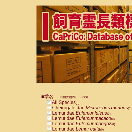
■学名：
※複数選択可・or検索
All Species
(3)
Cheirogaleidae
Microcebus murinus
(0)
Lemuridae
Eulemur fulvus
(0)
Lemuridae
Eulemur macaco
(0)
Lemuridae
Eulemur mongoz
(0)
Lemuridae
Lemur catta
(0)