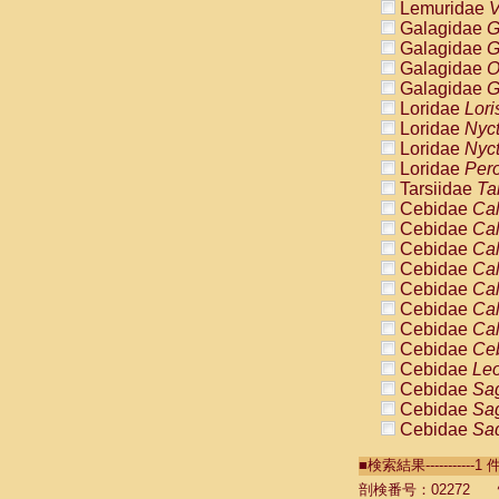
Lemuridae
V
Galagidae
G
Galagidae
G
Galagidae
O
Galagidae
G
Loridae
Lori
Loridae
Nyc
Loridae
Nyc
Loridae
Pero
Tarsiidae
Ta
Cebidae
Cal
Cebidae
Cal
Cebidae
Cal
Cebidae
Cal
Cebidae
Cal
Cebidae
Cal
Cebidae
Cal
Cebidae
Ce
Cebidae
Leo
Cebidae
Sag
Cebidae
Sag
Cebidae
Sag
Cebidae
Sag
■検索結果----------
Cebidae
Sag
Cebidae
Sa
剖検番号：02272