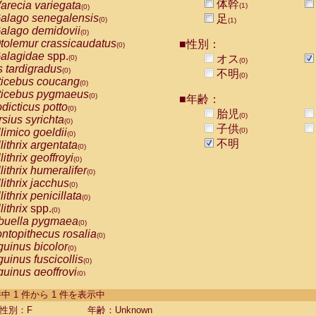
体幹
arecia variegata
(1)
(0)
alago senegalensis
足
(0)
(1)
alago demidovii
(0)
tolemur crassicaudatus
■性別：
(0)
alagidae
spp.
オス
(0)
(0)
s tardigradus
(0)
不明
(0)
ticebus coucang
(0)
ticebus pygmaeus
(0)
■年齢：
dicticus potto
(0)
胎児
(0)
rsius syrichta
(0)
子供
limico goeldii
(0)
(0)
不明
lithrix argentata
(0)
lithrix geoffroyi
(0)
lithrix humeralifer
(0)
lithrix jacchus
(0)
lithrix penicillata
(0)
lithrix
spp.
(0)
buella pygmaea
(0)
ntopithecus rosalia
(0)
uinus bicolor
(0)
uinus fuscicollis
(0)
uinus geoffroyi
(0)
uinus imperator
(0)
-1 件中 1 件から 1 件を表示中
uinus labiatus
(0)
guinus leucopus
性別：F
年齢：Unknown
(0)