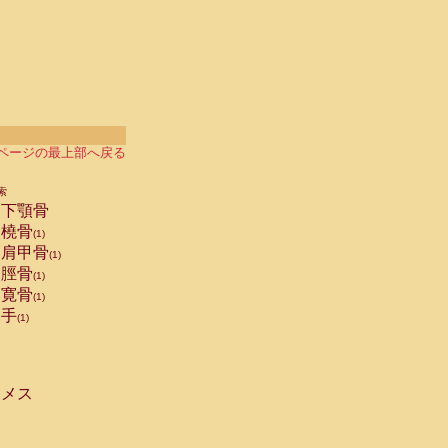
ページの最上部へ戻る
索
下顎骨
橈骨
(1)
肩甲骨
(1)
脛骨
(1)
寛骨
(1)
手
(1)
メス