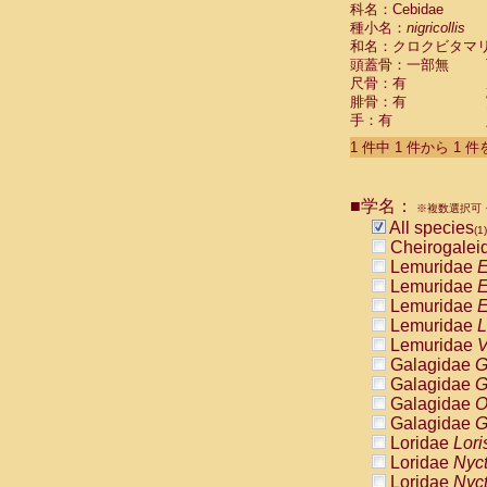
科名：Cebidae
Cebidae
Sa
種小名：
nigricollis
Cebidae
Sa
和名：クロクビタマ
Cebidae
Sag
頭蓋骨：一部無
Cebidae
Sa
尺骨：有
Cebidae
Sag
腓骨：有
Cebidae
Sa
手：有
Cebidae
Aot
Cebidae
Ceb
1 件中 1 件から 1 
Cebidae
Ceb
Cebidae
Ce
■学名：
Cebidae
Ceb
※複数選択可・
Cebidae
Ce
All species
(1)
Cebidae
Sai
Cheirogalei
Cebidae
Sai
Lemuridae
E
Atelidae
Alo
Lemuridae
E
Atelidae
Alo
Lemuridae
E
Atelidae
Alo
Lemuridae
L
Atelidae
Alo
Lemuridae
V
Atelidae
Ate
Galagidae
G
Atelidae
Ate
Galagidae
G
Atelidae
Ate
Galagidae
O
Atelidae
Ate
Galagidae
G
Atelidae
Lag
Loridae
Lori
Atelidae
Lag
Loridae
Nyc
Pitheciidae
Loridae
Nyc