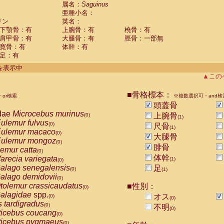
guinus midas
属名：
Saguinus
(0)
亜種小名：
guinus mystax
(0)
リン
英名：
uinus nigricollis
(1)
下顎骨：有
上腕骨：有
橈骨：有
guinus oedipus
(0)
肩甲骨：有
大腿骨：有
脛骨：一部無
uinus weddelli
(0)
寛骨：有
体幹：有
guinus
spp.
(0)
足：有
us trivirgatus
(0)
us albifrons
件を表示中
(0)
us apella
▲この
(0)
bus capucinus
(0)
us nigrivittatus
■骨格標本：
or検索
(0)
※複数選択可・and検
bus
spp.
頭蓋骨
(0)
miri boliviensis
dae
Microcebus murinus
(0)
上腕骨
(0)
(1)
miri sciureus
ulemur fulvus
(0)
(0)
尺骨
(1)
uatta caraya
ulemur macaco
(0)
(0)
大腿骨
uatta fusca
ulemur mongoz
(0)
(0)
腓骨
uatta seniculus
emur catta
(0)
(0)
uatta
spp.
体幹
arecia variegata
(0)
(1)
(0)
les belzebuth
alago senegalensis
足
(0)
(0)
(1)
les geoffroyi
alago demidovii
(0)
(0)
les paniscus
tolemur crassicaudatus
■性別：
(0)
(0)
les
spp.
alagidae
spp.
(0)
オス
(0)
(0)
othrix lagothricha
s tardigradus
(0)
(0)
不明
(0)
othrix lagothricha cana
ticebus coucang
(0)
(0)
Cacajao calvus rubicundus
ticebus pygmaeus
(0)
(0)