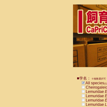
■学名：
※複数選択可・
All species
(1)
Cheirogalei
Lemuridae
E
Lemuridae
E
Lemuridae
E
Lemuridae
L