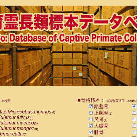
■骨格標本：
or検索
※複数選択可・and検
頭蓋骨
dae
Microcebus murinus
上腕骨
(0)
(1)
ulemur fulvus
(0)
尺骨
(1)
ulemur macaco
(0)
大腿骨
ulemur mongoz
(0)
腓骨
emur catta
(0)