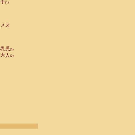
手
(1)
メス
乳児
(0)
大人
(0)