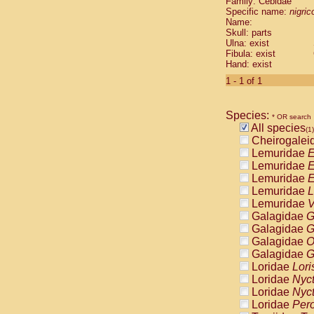
Family: Cebidae
Cebidae
Sa
Specific name:
nigrico
Cebidae
Sa
Name:
Cebidae
Sag
Skull: parts
Cebidae
Sa
Ulna: exist
Fibula: exist
Cebidae
Sag
Hand: exist
Cebidae
Sa
Cebidae
Aot
1 - 1 of 1
Cebidae
Ceb
Cebidae
Ceb
Species:
Cebidae
Ce
* OR search
All species
Cebidae
Ceb
(1)
Cheirogalei
Cebidae
Ce
Lemuridae
E
Cebidae
Sai
Lemuridae
E
Cebidae
Sai
Lemuridae
E
Atelidae
Alo
Lemuridae
L
Atelidae
Alo
Lemuridae
V
Atelidae
Alo
Galagidae
G
Atelidae
Alo
Galagidae
G
Atelidae
Ate
Galagidae
O
Atelidae
Ate
Galagidae
G
Atelidae
Ate
Loridae
Lori
Atelidae
Ate
Loridae
Nyc
Atelidae
Lag
Loridae
Nyc
Atelidae
Lag
Loridae
Pero
Pitheciidae