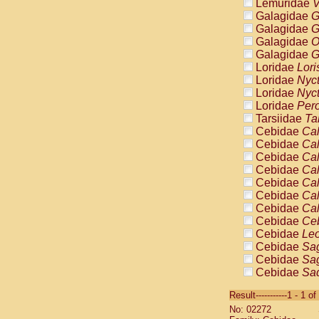
Lemuridae
V
Galagidae
G
Galagidae
G
Galagidae
O
Galagidae
G
Loridae
Lori
Loridae
Nyc
Loridae
Nyc
Loridae
Pero
Tarsiidae
Ta
Cebidae
Cal
Cebidae
Cal
Cebidae
Cal
Cebidae
Cal
Cebidae
Cal
Cebidae
Cal
Cebidae
Cal
Cebidae
Ce
Cebidae
Leo
Cebidae
Sag
Cebidae
Sag
Cebidae
Sag
Cebidae
Sag
Result-----------1 - 1 of
Cebidae
Sag
No: 02272
Cebidae
Sa