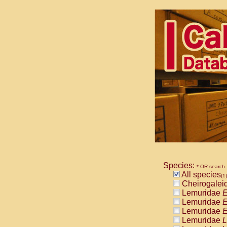
Species:
* OR search
All species
(1)
Cheirogalei
Lemuridae
E
Lemuridae
E
Lemuridae
E
Lemuridae
L