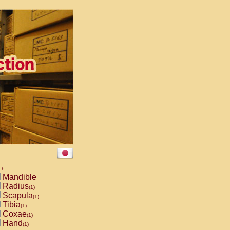
ch
Mandible
Radius
(1)
Scapula
(1)
Tibia
(1)
Coxae
(1)
Hand
(1)