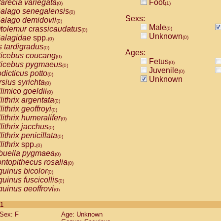
arecia variegata
Foot
(0)
(1)
alago senegalensis
(0)
Sexs:
alago demidovii
(0)
Male
tolemur crassicaudatus
(0)
(0)
Unknown
alagidae
spp.
(0)
(0)
s tardigradus
(0)
Ages:
ticebus coucang
(0)
Fetus
(0)
ticebus pygmaeus
(0)
Juvenile
(0)
dicticus potto
(0)
Unknown
rsius syrichta
(0)
limico goeldii
(0)
lithrix argentata
(0)
lithrix geoffroyi
(0)
lithrix humeralifer
(0)
lithrix jacchus
(0)
lithrix penicillata
(0)
lithrix
spp.
(0)
buella pygmaea
(0)
ntopithecus rosalia
(0)
uinus bicolor
(0)
uinus fuscicollis
(0)
uinus geoffroyi
(0)
uinus imperator
(0)
 1
uinus labiatus
(0)
Sex: F
Age: Unknown
guinus leucopus
(0)