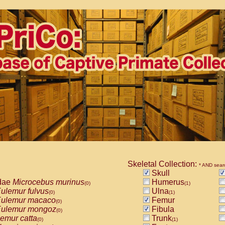
Skeletal Collection:
* AND sear
Skull
dae
Microcebus murinus
Humerus
(0)
(1)
ulemur fulvus
Ulna
(0)
(1)
ulemur macaco
Femur
(0)
ulemur mongoz
Fibula
(0)
emur catta
Trunk
(0)
(1)