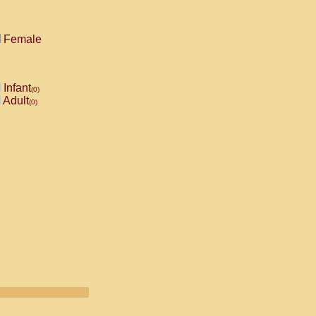
Female
Infant
(0)
Adult
(0)