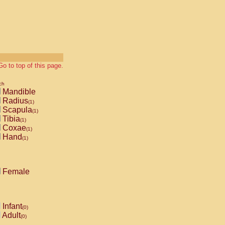
Go to top of this page.
ch
Mandible
Radius
(1)
Scapula
(1)
Tibia
(1)
Coxae
(1)
Hand
(1)
Female
Infant
(0)
Adult
(0)